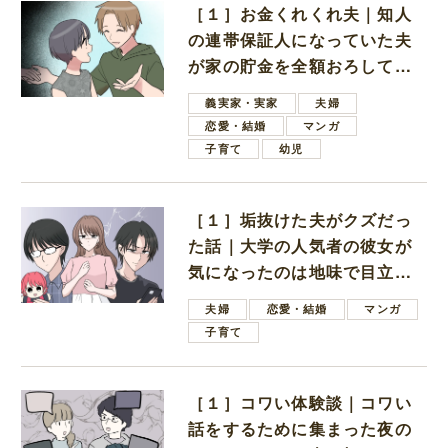
［１］お金くれくれ夫｜知人
の連帯保証人になっていた夫
が家の貯金を全額おろしてほ
しいと言ってきた
義実家・実家
夫婦
恋愛・結婚
マンガ
子育て
幼児
［１］垢抜けた夫がクズだっ
た話｜大学の人気者の彼女が
気になったのは地味で目立た
ない男子学生
夫婦
恋愛・結婚
マンガ
子育て
［１］コワい体験談｜コワい
話をするために集まった夜の