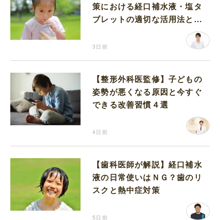
策における経口補水液・塩タ
ブレットの適切な活用法と水
分補給の注意点
3日前
【整形外科医監修】子どもの
姿勢が悪くなる原因と今すぐ
できる改善習慣４選
4日前
【歯科医師が解説】経口補水
液の日常使いはＮＧ？歯のリ
スクと熱中症対策
5日前