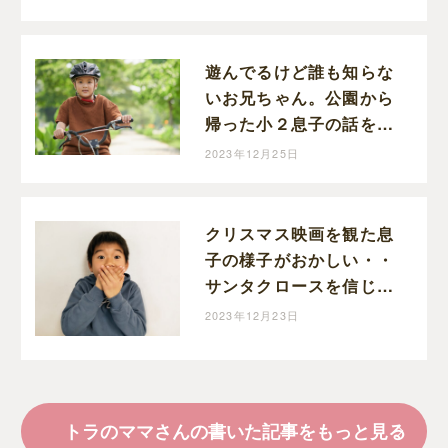
リンクしていなかった
遊んでるけど誰も知らな
いお兄ちゃん。公園から
帰った小２息子の話を聞
いていたら怖くなった。
2023年12月25日
クリスマス映画を観た息
子の様子がおかしい・・
サンタクロースを信じる
小２息子のマジ焦りが可
2023年12月23日
愛すぎた話
トラのママさんの書いた記事をもっと見る