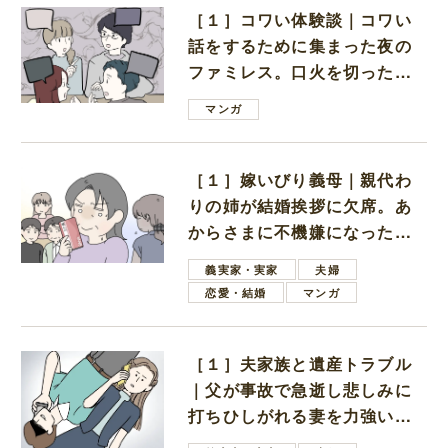
［１］コワい体験談｜コワい
話をするために集まった夜の
ファミレス。口火を切ったの
は電車好きの男の子ママ
マンガ
［１］嫁いびり義母｜親代わ
りの姉が結婚挨拶に欠席。あ
からさまに不機嫌になった義
母
義実家・実家
夫婦
恋愛・結婚
マンガ
［１］夫家族と遺産トラブル
｜父が事故で急逝し悲しみに
打ちひしがれる妻を力強い言
葉で励ます夫