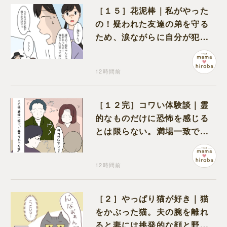
［１５］花泥棒｜私がやった
の！疑われた友達の弟を守る
ため、涙ながらに自分が犯人
だと名乗り出た娘
12時間前
［１２完］コワい体験談｜霊
的なものだけに恐怖を感じる
とは限らない。満場一致でコ
ワいと認定された意外な体験
12時間前
［２］やっぱり猫が好き｜猫
をかぶった猫。夫の腕を離れ
ると妻には挑発的な顔と野太