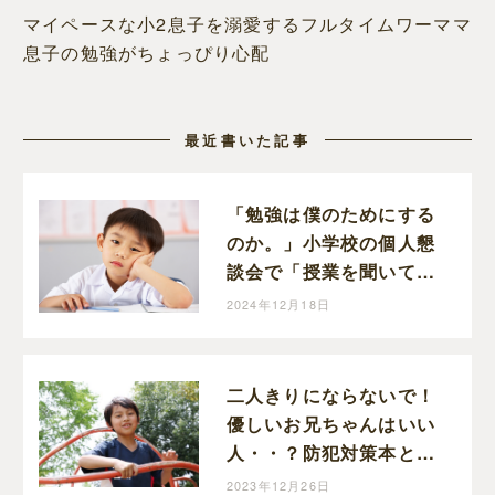
マイペースな小2息子を溺愛するフルタイムワーママ
息子の勉強がちょっぴり心配
最近書いた記事
「勉強は僕のためにする
のか。」小学校の個人懇
談会で「授業を聞いてい
ません」と散々な言われ
2024年12月18日
ようだった小３息子が勉
強は必要と思うまで
二人きりにならないで！
優しいお兄ちゃんはいい
人・・？防犯対策本と現
実の「あぶないかも」は
2023年12月26日