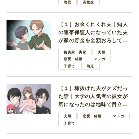
幼児
高校生
［１］お金くれくれ夫｜知人
の連帯保証人になっていた夫
が家の貯金を全額おろしてほ
しいと言ってきた
義実家・実家
夫婦
恋愛・結婚
マンガ
子育て
幼児
［１］垢抜けた夫がクズだっ
た話｜大学の人気者の彼女が
気になったのは地味で目立た
ない男子学生
夫婦
恋愛・結婚
マンガ
子育て