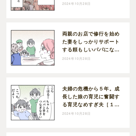
た家族の絆。育児なめす
2024年10月28日
ぎ夫［２０１完］｜くま
おのマンガ堂
両親のお店で修行を始め
た妻をしっかりサポート
する頼もしいパパになっ
た育児なめすぎ夫［２０
2024年10月28日
０］｜くまおのマンガ堂
夫婦の危機から５年。成
長した娘の育児に奮闘す
る育児なめすぎ夫［１９
９］｜くまおのマンガ堂
2024年10月28日