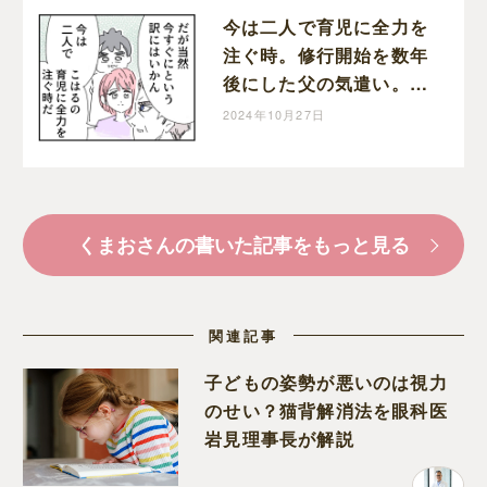
今は二人で育児に全力を
注ぐ時。修行開始を数年
後にした父の気遣い。育
児なめすぎ夫［１９８］
2024年10月27日
｜くまおのマンガ堂
くまおさんの書いた記事をもっと見る
関連記事
子どもの姿勢が悪いのは視力
のせい？猫背解消法を眼科医
岩見理事長が解説