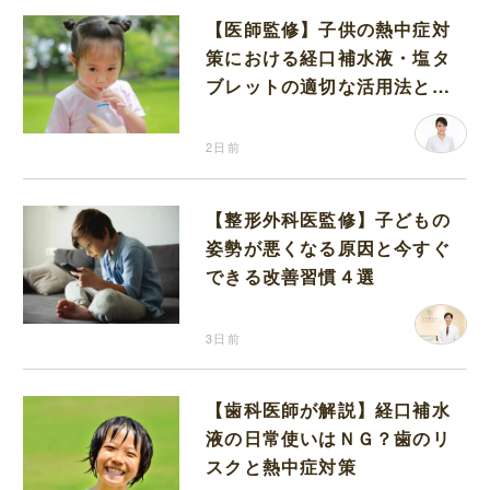
【医師監修】子供の熱中症対
策における経口補水液・塩タ
ブレットの適切な活用法と水
分補給の注意点
2日前
【整形外科医監修】子どもの
姿勢が悪くなる原因と今すぐ
できる改善習慣４選
3日前
【歯科医師が解説】経口補水
液の日常使いはＮＧ？歯のリ
スクと熱中症対策