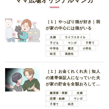
［１］やっぱり猫が好き｜我
が家の中心には猫がいる
夫婦
ライフスタイル
子ども
マンガ
子育て
中学生
園児
小学生
幼児
高校生
［１］お金くれくれ夫｜知人
の連帯保証人になっていた夫
が家の貯金を全額おろしてほ
しいと言ってきた
義実家・実家
夫婦
恋愛・結婚
マンガ
子育て
幼児