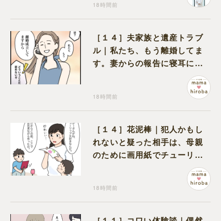
18時間前
［１４］夫家族と遺産トラブ
ル｜私たち、もう離婚してま
す。妻からの報告に寝耳に水
の夫は大慌て
18時間前
［１４］花泥棒｜犯人かもし
れないと疑った相手は、母親
のために画用紙でチューリッ
プを作っていただけだった
18時間前
［１１］コワい体験談｜偶然