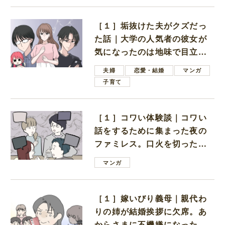
［１］垢抜けた夫がクズだっ
た話｜大学の人気者の彼女が
気になったのは地味で目立た
ない男子学生
夫婦
恋愛・結婚
マンガ
子育て
［１］コワい体験談｜コワい
話をするために集まった夜の
ファミレス。口火を切ったの
は電車好きの男の子ママ
マンガ
［１］嫁いびり義母｜親代わ
りの姉が結婚挨拶に欠席。あ
からさまに不機嫌になった義