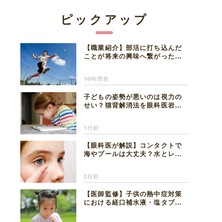
ピックアップ
【職業紹介】部活に打ち込んだ
ことが将来の興味へ繋がった。
医師を目指した日々を振り返っ
て思うこと
16時間前
子どもの姿勢が悪いのは視力の
せい？猫背解消法を眼科医岩見
理事長が解説
1日前
【眼科医が解説】コンタクトで
海やプールは大丈夫？水とレン
ズの注意点
2日前
【医師監修】子供の熱中症対策
における経口補水液・塩タブレ
ットの適切な活用法と水分補給
の注意点