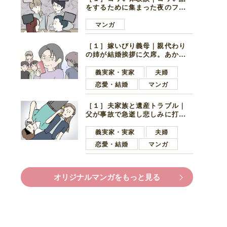
をするために集まった夜のファ
ミレス。口火を切ったのは電車
好きの男の子ママ
マンガ
［１］嫁いびり義母｜親代わり
の姉が結婚挨拶に欠席。あから
さまに不機嫌になった義母
義実家・実家
夫婦
恋愛・結婚
マンガ
［１］夫家族と遺産トラブル｜
父が事故で急逝し悲しみに打ち
ひしがれる妻を力強い言葉で励
ます夫
義実家・実家
夫婦
恋愛・結婚
マンガ
オリジナルマンガをもっと見る