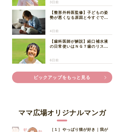
3日前
【整形外科医監修】子どもの姿
勢が悪くなる原因と今すぐでき
る改善習慣４選
4日前
【歯科医師が解説】経口補水液
の日常使いはＮＧ？歯のリスク
と熱中症対策
6日前
ピックアップをもっと見る
ママ広場オリジナルマンガ
［１］やっぱり猫が好き｜我が