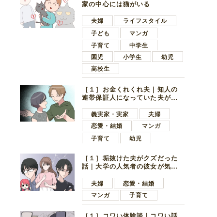
家の中心には猫がいる
夫婦
ライフスタイル
子ども
マンガ
子育て
中学生
園児
小学生
幼児
高校生
［１］お金くれくれ夫｜知人の
連帯保証人になっていた夫が家
の貯金を全額おろしてほしいと
言ってきた
義実家・実家
夫婦
恋愛・結婚
マンガ
子育て
幼児
［１］垢抜けた夫がクズだった
話｜大学の人気者の彼女が気に
なったのは地味で目立たない男
子学生
夫婦
恋愛・結婚
マンガ
子育て
［１］コワい体験談｜コワい話