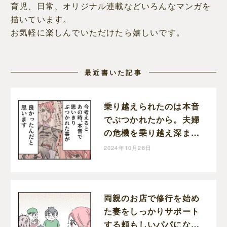
育児、日常、オリジナル連載などいろんなマンガを
描いています。
お気軽に楽しんでいただけたら嬉しいです。
最近書いた記事
乗り越えられたのは本音
でぶつかれたから。夫婦
の危機を乗り越え深まっ
た家族の絆。育児なめす
2024年10月28日
ぎ夫［２０１完］｜くま
おのマンガ堂
両親のお店で修行を始め
た妻をしっかりサポート
する頼もしいパパになっ