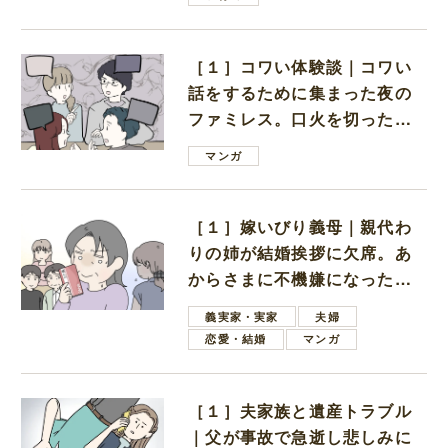
［１］コワい体験談｜コワい
話をするために集まった夜の
ファミレス。口火を切ったの
は電車好きの男の子ママ
マンガ
［１］嫁いびり義母｜親代わ
りの姉が結婚挨拶に欠席。あ
からさまに不機嫌になった義
母
義実家・実家
夫婦
恋愛・結婚
マンガ
［１］夫家族と遺産トラブル
｜父が事故で急逝し悲しみに