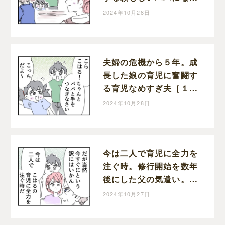
た育児なめすぎ夫［２０
2024年10月28日
０］｜くまおのマンガ堂
夫婦の危機から５年。成
長した娘の育児に奮闘す
る育児なめすぎ夫［１９
９］｜くまおのマンガ堂
2024年10月28日
今は二人で育児に全力を
注ぐ時。修行開始を数年
後にした父の気遣い。育
児なめすぎ夫［１９８］
2024年10月27日
｜くまおのマンガ堂