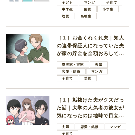
子ども
マンガ
子育て
中学生
園児
小学生
幼児
高校生
［１］お金くれくれ夫｜知人
の連帯保証人になっていた夫
が家の貯金を全額おろしてほ
しいと言ってきた
義実家・実家
夫婦
恋愛・結婚
マンガ
子育て
幼児
［１］垢抜けた夫がクズだっ
た話｜大学の人気者の彼女が
気になったのは地味で目立た
ない男子学生
夫婦
恋愛・結婚
マンガ
子育て