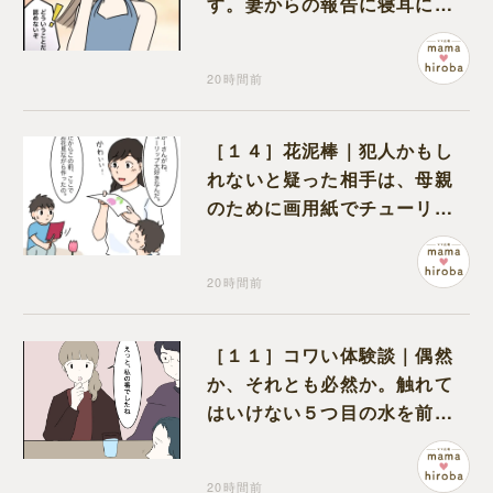
す。妻からの報告に寝耳に水
の夫は大慌て
20時間前
［１４］花泥棒｜犯人かもし
れないと疑った相手は、母親
のために画用紙でチューリッ
プを作っていただけだった
20時間前
［１１］コワい体験談｜偶然
か、それとも必然か。触れて
はいけない５つ目の水を前に
コワい話を続ける一同
20時間前