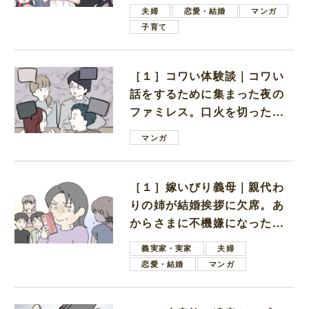
ない男子学生
夫婦
恋愛・結婚
マンガ
子育て
［１］コワい体験談｜コワい
話をするために集まった夜の
ファミレス。口火を切ったの
は電車好きの男の子ママ
マンガ
［１］嫁いびり義母｜親代わ
りの姉が結婚挨拶に欠席。あ
からさまに不機嫌になった義
母
義実家・実家
夫婦
恋愛・結婚
マンガ