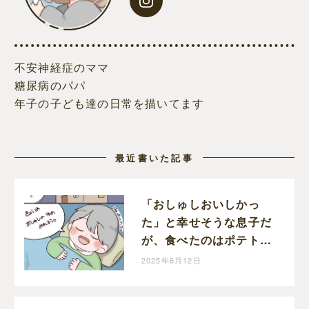
不安神経症のママ
糖尿病のパパ
年子の子ども達の日常を描いてます
最近書いた記事
「おしゅしおいしかっ
た」と幸せそうな息子だ
が、食べたのはポテトと
唐揚げです｜和栗家の
2025年6月12日
日々