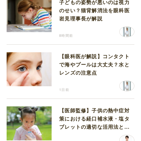
子どもの姿勢が悪いのは視力
のせい？猫背解消法を眼科医
岩見理事長が解説
8時間前
【眼科医が解説】コンタクト
で海やプールは大丈夫？水と
レンズの注意点
1日前
【医師監修】子供の熱中症対
策における経口補水液・塩タ
ブレットの適切な活用法と水
分補給の注意点