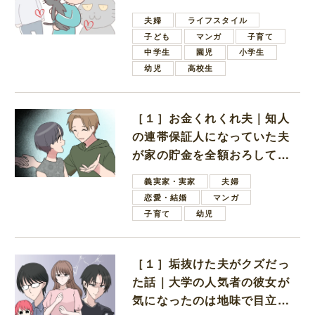
夫婦
ライフスタイル
子ども
マンガ
子育て
中学生
園児
小学生
幼児
高校生
［１］お金くれくれ夫｜知人
の連帯保証人になっていた夫
が家の貯金を全額おろしてほ
しいと言ってきた
義実家・実家
夫婦
恋愛・結婚
マンガ
子育て
幼児
［１］垢抜けた夫がクズだっ
た話｜大学の人気者の彼女が
気になったのは地味で目立た