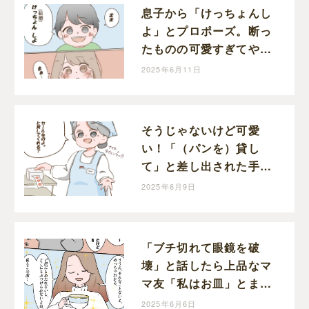
息子から「けっちょんし
よ」とプロポーズ。断っ
たものの可愛すぎてやっ
ぱり結婚したくなった｜
2025年6月11日
和栗家の日々
そうじゃないけど可愛
い！「（パンを）貸し
て」と差し出された手に
反射的に自分の手を重ね
2025年6月9日
ちゃう息子｜和栗家の
日々
「ブチ切れて眼鏡を破
壊」と話したら上品なマ
マ友「私はお皿」とまさ
かの共感。そんな日もあ
2025年6月6日