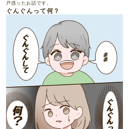
戸惑ったお話です。
ぐんぐんって何？
L
/
M
o
u
a
t
d
e
e
d
:
5
4
.
2
3
%