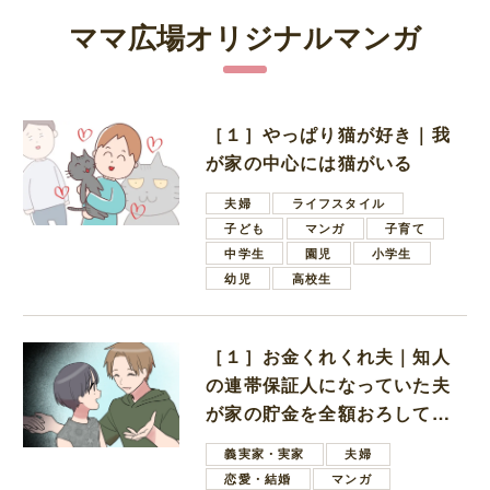
ママ広場オリジナルマンガ
［１］やっぱり猫が好き｜我
が家の中心には猫がいる
夫婦
ライフスタイル
子ども
マンガ
子育て
中学生
園児
小学生
幼児
高校生
［１］お金くれくれ夫｜知人
の連帯保証人になっていた夫
が家の貯金を全額おろしてほ
しいと言ってきた
義実家・実家
夫婦
恋愛・結婚
マンガ