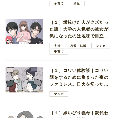
子育て
幼児
［１］垢抜けた夫がクズだっ
た話｜大学の人気者の彼女が
気になったのは地味で目立た
ない男子学生
夫婦
恋愛・結婚
マンガ
子育て
［１］コワい体験談｜コワい
話をするために集まった夜の
ファミレス。口火を切ったの
は電車好きの男の子ママ
マンガ
［１］嫁いびり義母｜親代わ