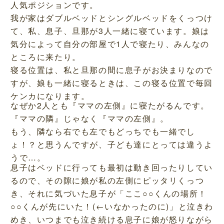
人気ポジションです。
我が家はダブルベッドとシングルベッドをくっつけ
て、私、息子、旦那が3人一緒に寝ています。娘は
気分によって自分の部屋で1人で寝たり、みんなの
ところに来たり。
寝る位置は、私と旦那の間に息子がお決まりなので
すが、娘も一緒に寝るときは、この寝る位置で毎回
ケンカになります。
なぜか2人とも『ママの左側』に寝たがるんです。
『ママの隣』じゃなく『ママの左側』。
もう、隣なら右でも左でもどっちでも一緒でし
ょ！？と思うんですが、子ども達にとっては違うよ
うで…。
息子はベッドに行っても最初は動き回ったりしてい
るので、その隙に娘が私の左側にピッタリくっつ
き、それに気づいた息子が「ここ○○くんの場所！
○○くんが先にいた！(←いなかったのに)」と泣きわ
めき、いつまでも泣き続ける息子に娘が怒りながら