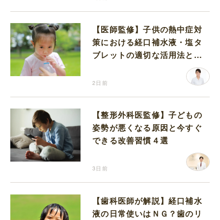
【医師監修】子供の熱中症対
策における経口補水液・塩タ
ブレットの適切な活用法と水
分補給の注意点
2日前
【整形外科医監修】子どもの
姿勢が悪くなる原因と今すぐ
できる改善習慣４選
3日前
【歯科医師が解説】経口補水
液の日常使いはＮＧ？歯のリ