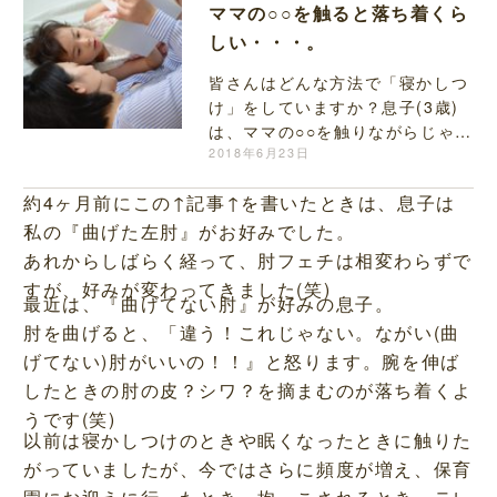
ママの○○を触ると落ち着くら
しい・・・。
皆さんはどんな方法で「寝かしつ
け」をしていますか？息子(3歳)
は、ママの○○を触りながらじゃな
いと寝られません…。
2018年6月23日
約4ヶ月前にこの↑記事↑を書いたときは、息子は
私の『曲げた左肘』がお好みでした。
あれからしばらく経って、肘フェチは相変わらずで
すが、好みが変わってきました(笑)
最近は、『曲げてない肘』が好みの息子。
肘を曲げると、「違う！これじゃない。ながい(曲
げてない)肘がいいの！！』と怒ります。腕を伸ば
したときの肘の皮？シワ？を摘まむのが落ち着くよ
うです(笑)
以前は寝かしつけのときや眠くなったときに触りた
がっていましたが、今ではさらに頻度が増え、保育