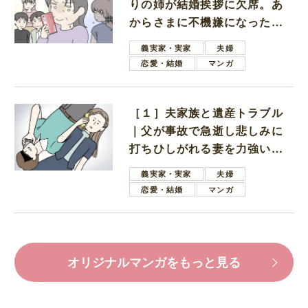
りの姉が結婚挨拶に欠席。あ
からさまに不機嫌になった義
母
義実家・実家
夫婦
恋愛・結婚
マンガ
［１］夫家族と遺産トラブル
｜父が事故で急逝し悲しみに
打ちひしがれる妻を力強い言
葉で励ます夫
義実家・実家
夫婦
恋愛・結婚
マンガ
オリジナルマンガをもっと見る