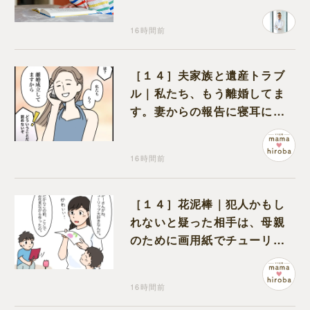
16時間前
［１４］夫家族と遺産トラブ
ル｜私たち、もう離婚してま
す。妻からの報告に寝耳に水
の夫は大慌て
16時間前
［１４］花泥棒｜犯人かもし
れないと疑った相手は、母親
のために画用紙でチューリッ
プを作っていただけだった
16時間前