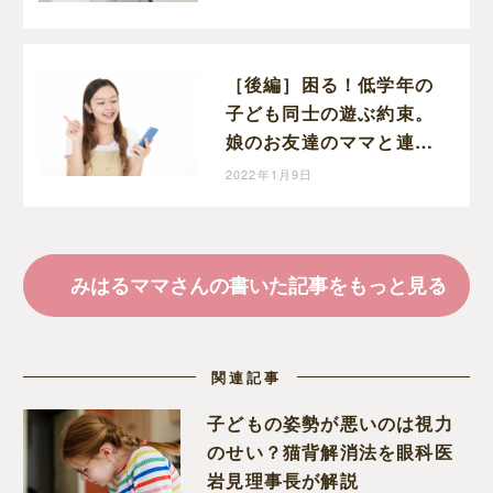
く・・・
［後編］困る！低学年の
子ども同士の遊ぶ約束。
娘のお友達のママと連絡
先の交換ができました！
2022年1月9日
勇気を出して手紙を出し
てよかった～。
みはるママさんの書いた記事をもっと見る
関連記事
子どもの姿勢が悪いのは視力
のせい？猫背解消法を眼科医
岩見理事長が解説