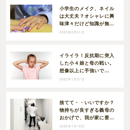
小学生のメイク、ネイル
は大丈夫？オシャレに興
味津々だけど知識が無い
小５娘が心配。
2022年2月21日
イライラ！反抗期に突入
した小４娘と母の戦い。
想像以上に手強いで
す・・・。冷静になるの
2022年1月27日
って難しい！
捨てて・・いいですか？
物持ちが良すぎる義母の
おかげで、我が家に要ら
ないモノが増えてい
2022年1月19日