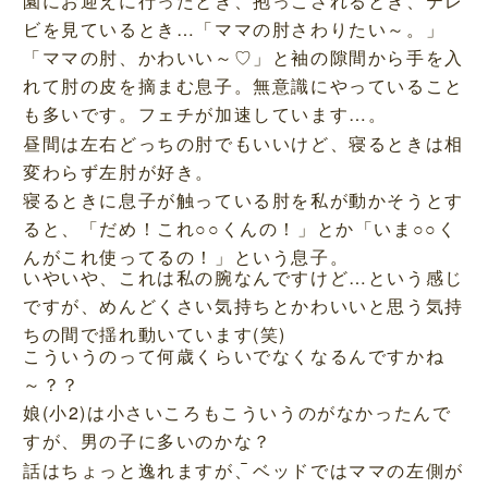
園にお迎えに行ったとき、抱っこされるとき、テレ
ビを見ているとき…「ママの肘さわりたい～。」
「ママの肘、かわいい～♡」と袖の隙間から手を入
れて肘の皮を摘まむ息子。無意識にやっていること
も多いです。フェチが加速しています…。
昼間は左右どっちの肘でもいいけど、寝るときは相
変わらず左肘が好き。
寝るときに息子が触っている肘を私が動かそうとす
ると、「だめ！これ○○くんの！」とか「いま○○く
んがこれ使ってるの！」という息子。
いやいや、これは私の腕なんですけど…という感じ
ですが、めんどくさい気持ちとかわいいと思う気持
ちの間で揺れ動いています(笑)
こういうのって何歳くらいでなくなるんですかね
～？？
娘(小2)は小さいころもこういうのがなかったんで
すが、男の子に多いのかな？
話はちょっと逸れますが、ベッドではママの左側が