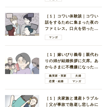
［１］コワい体験談｜コワい
話をするために集まった夜の
ファミレス。口火を切ったの
は電車好きの男の子ママ
マンガ
［１］嫁いびり義母｜親代わ
りの姉が結婚挨拶に欠席。あ
からさまに不機嫌になった義
母
義実家・実家
夫婦
恋愛・結婚
マンガ
［１］夫家族と遺産トラブル
｜父が事故で急逝し悲しみに