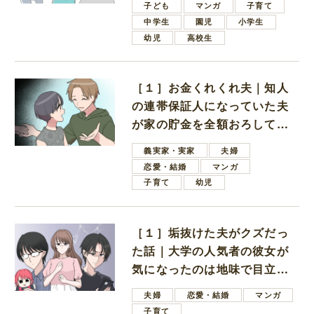
子ども
マンガ
子育て
中学生
園児
小学生
幼児
高校生
［１］お金くれくれ夫｜知人
の連帯保証人になっていた夫
が家の貯金を全額おろしてほ
しいと言ってきた
義実家・実家
夫婦
恋愛・結婚
マンガ
子育て
幼児
［１］垢抜けた夫がクズだっ
た話｜大学の人気者の彼女が
気になったのは地味で目立た
ない男子学生
夫婦
恋愛・結婚
マンガ
子育て