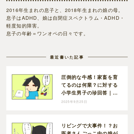
2016年生まれの息子と、2018年生まれの娘の母。
息子はADHD、娘は自閉症スペクトラム・ADHD・
軽度知的障害。
息子の年齢＝ワンオペの日々です。
最近書いた記事
圧倒的な牛感！家畜を育
てるのは何業？に対する
小学生男子の珍回答｜
mochikoの育児マンガ
2025年9月25日
リビングで大事件！？お
医者さんごっこ中の娘が