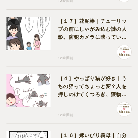
12時間前
［１７］花泥棒｜チューリッ
プの前にしゃがみ込む謎の人
影。防犯カメラに映っていた
のは娘の友達だった
12時間前
［４］やっぱり猫が好き｜う
ちの猫ってちょっと変？人を
押しのけてくつろぎ、獲物に
も物怖じしない鋼のハート
12時間前
［１６］嫁いびり義母｜自分