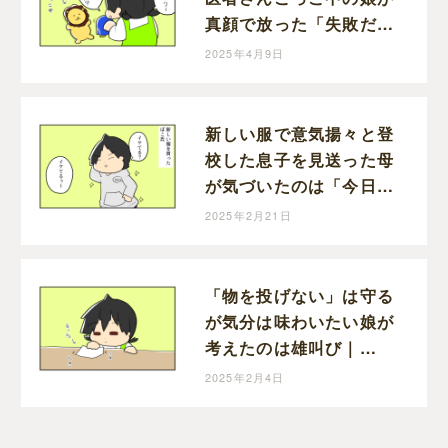
真顔で放った「失敗だ」
｜mochikoの育児マンガ
2025年4月9日
新しい服で意気揚々と登
校した息子を見送った母
が気づいたのは「今日、
習字ある日」｜mochiko
2025年2月21日
の育児マンガ
「物を投げない」は守る
が気分は味わいたい娘が
考えたのは雄叫び｜
mochikoの育児マンガ
2025年2月4日