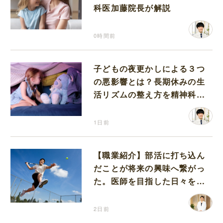
科医加藤院長が解説
0時間前
子どもの夜更かしによる３つ
の悪影響とは？長期休みの生
活リズムの整え方を精神科医
が解説
1日前
【職業紹介】部活に打ち込ん
だことが将来の興味へ繋がっ
た。医師を目指した日々を振
り返って思うこと
2日前