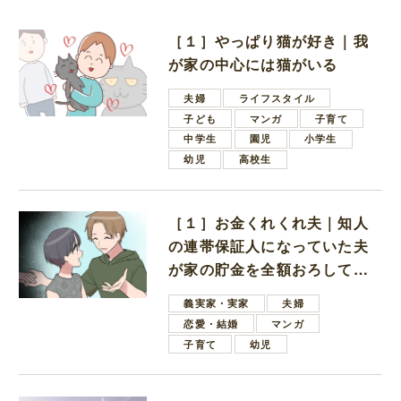
［１］やっぱり猫が好き｜我
が家の中心には猫がいる
夫婦
ライフスタイル
子ども
マンガ
子育て
中学生
園児
小学生
幼児
高校生
［１］お金くれくれ夫｜知人
の連帯保証人になっていた夫
が家の貯金を全額おろしてほ
しいと言ってきた
義実家・実家
夫婦
恋愛・結婚
マンガ
子育て
幼児