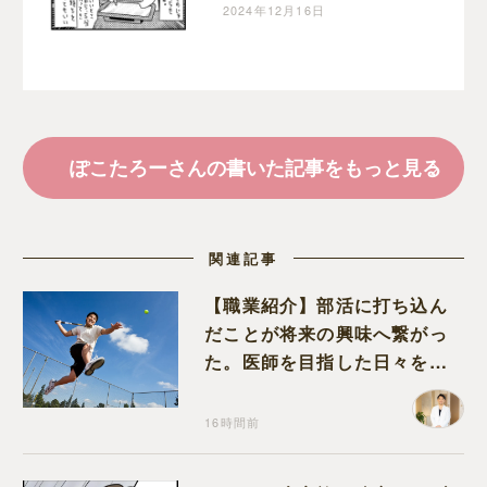
漫画
2024年12月16日
ぽこたろーさんの書いた記事をもっと見る
関連記事
【職業紹介】部活に打ち込ん
だことが将来の興味へ繋がっ
た。医師を目指した日々を振
り返って思うこと
16時間前