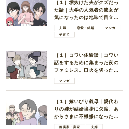
［１］垢抜けた夫がクズだっ
た話｜大学の人気者の彼女が
気になったのは地味で目立た
ない男子学生
夫婦
恋愛・結婚
マンガ
子育て
［１］コワい体験談｜コワい
話をするために集まった夜の
ファミレス。口火を切ったの
は電車好きの男の子ママ
マンガ
［１］嫁いびり義母｜親代わ
りの姉が結婚挨拶に欠席。あ
からさまに不機嫌になった義
母
義実家・実家
夫婦