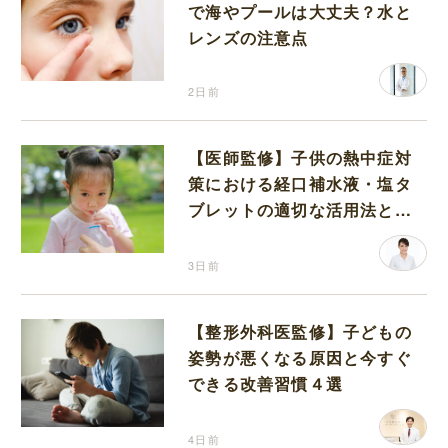
で海やプールは大丈夫？水と
レンズの注意点
2日前
【医師監修】子供の熱中症対
策における経口補水液・塩タ
ブレットの適切な活用法と水
分補給の注意点
3日前
【整形外科医監修】子どもの
姿勢が悪くなる原因と今すぐ
できる改善習慣４選
4日前