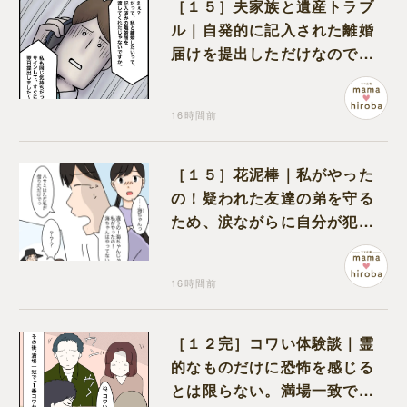
［１５］夫家族と遺産トラブ
ル｜自発的に記入された離婚
届けを提出しただけなので、
何も問題なし
16時間前
［１５］花泥棒｜私がやった
の！疑われた友達の弟を守る
ため、涙ながらに自分が犯人
だと名乗り出た娘
16時間前
［１２完］コワい体験談｜霊
的なものだけに恐怖を感じる
とは限らない。満場一致でコ