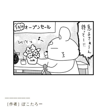
——————
［作者］ぽこたろー