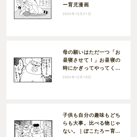
ー育児漫画
2024年12月21日
母の願いはただ一つ「お
昼寝させて！」お昼寝の
時にかぎってやってくる
宣伝車｜ぽこたろー育児
2024年12月18日
漫画
子供も自分の趣味もどち
らも大事。比べる物じゃ
ない。｜ぽこたろー育児