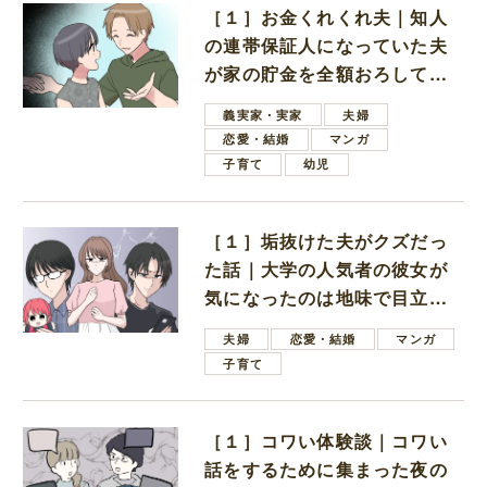
［１］お金くれくれ夫｜知人
の連帯保証人になっていた夫
が家の貯金を全額おろしてほ
しいと言ってきた
義実家・実家
夫婦
恋愛・結婚
マンガ
子育て
幼児
［１］垢抜けた夫がクズだっ
た話｜大学の人気者の彼女が
気になったのは地味で目立た
ない男子学生
夫婦
恋愛・結婚
マンガ
子育て
［１］コワい体験談｜コワい
話をするために集まった夜の