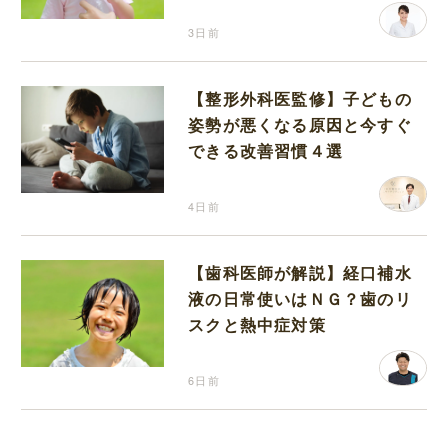
分補給の注意点
3日前
【整形外科医監修】子どもの
姿勢が悪くなる原因と今すぐ
できる改善習慣４選
4日前
【歯科医師が解説】経口補水
液の日常使いはＮＧ？歯のリ
スクと熱中症対策
6日前