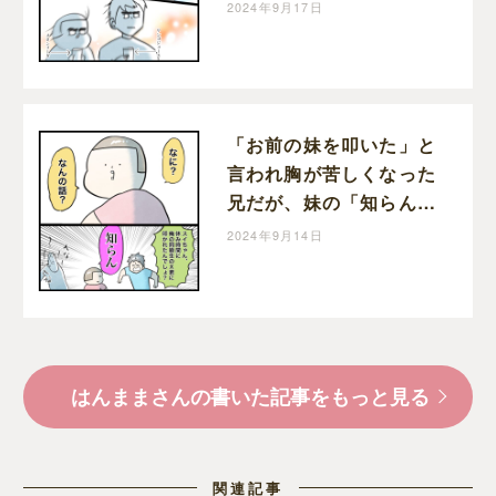
悔する兄と姉｜はんまま
2024年9月17日
の子育て絵日記
「お前の妹を叩いた」と
言われ胸が苦しくなった
兄だが、妹の「知らん」
で友達の嘘だと判明し苦
2024年9月14日
しみ損の兄｜はんままの
子育て絵日記
はんままさんの書いた記事をもっと見る
関連記事