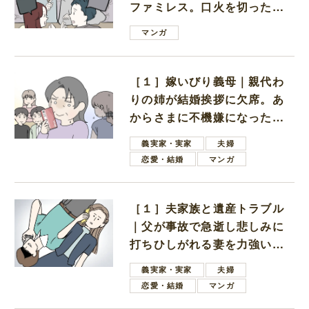
ファミレス。口火を切ったの
は電車好きの男の子ママ
マンガ
［１］嫁いびり義母｜親代わ
りの姉が結婚挨拶に欠席。あ
からさまに不機嫌になった義
母
義実家・実家
夫婦
恋愛・結婚
マンガ
［１］夫家族と遺産トラブル
｜父が事故で急逝し悲しみに
打ちひしがれる妻を力強い言
葉で励ます夫
義実家・実家
夫婦
恋愛・結婚
マンガ