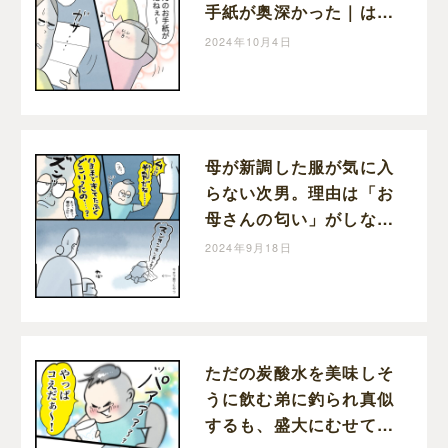
手紙が奥深かった｜はん
ままの子育て絵日記
2024年10月4日
母が新調した服が気に入
らない次男。理由は「お
母さんの匂い」がしない
から｜はんままの子育て
2024年9月18日
絵日記
ただの炭酸水を美味しそ
うに飲む弟に釣られ真似
するも、盛大にむせて後