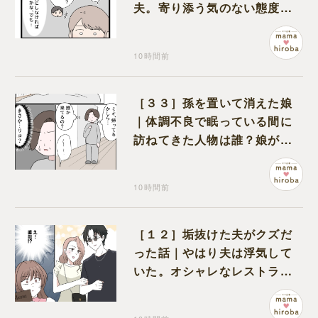
夫。寄り添う気のない態度に
モヤモヤが募る
10時間前
［３３］孫を置いて消えた娘
｜体調不良で眠っている間に
訪ねてきた人物は誰？娘が戻
ってきたのかと不安になる
10時間前
［１２］垢抜けた夫がクズだ
った話｜やはり夫は浮気して
いた。オシャレなレストラン
で夫の浮気現場に遭遇