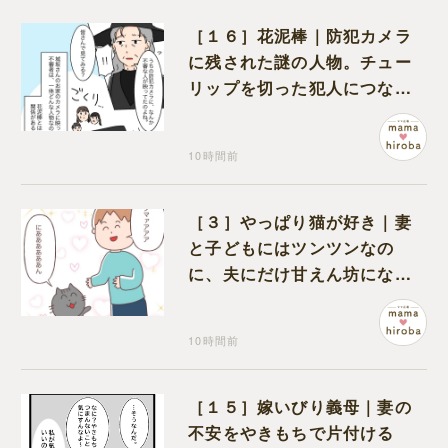
［１６］花泥棒｜防犯カメラ
に残された謎の人物。チュー
リップを切った犯人につなが
る証拠になるのか期待する
10時間前
［３］やっぱり猫が好き｜妻
と子どもにはツンツンなの
に、夫にだけ甘えん坊になる
猫のギャップに癒される
10時間前
［１５］嫁いびり義母｜妻の
不安をやきもちで片付ける