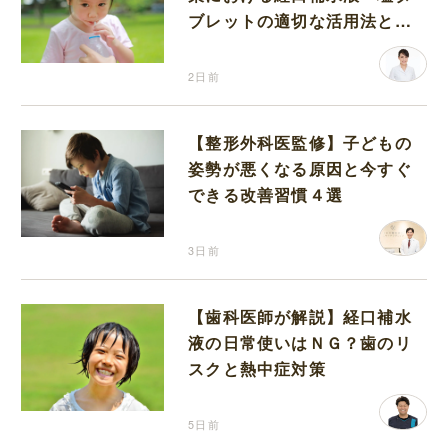
ブレットの適切な活用法と水
分補給の注意点
2日前
【整形外科医監修】子どもの
姿勢が悪くなる原因と今すぐ
できる改善習慣４選
3日前
【歯科医師が解説】経口補水
液の日常使いはＮＧ？歯のリ
スクと熱中症対策
5日前