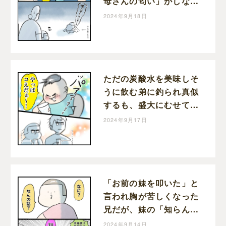
母さんの匂い」がしない
から｜はんままの子育て
2024年9月18日
絵日記
ただの炭酸水を美味しそ
うに飲む弟に釣られ真似
するも、盛大にむせて後
悔する兄と姉｜はんまま
2024年9月17日
の子育て絵日記
「お前の妹を叩いた」と
言われ胸が苦しくなった
兄だが、妹の「知らん」
で友達の嘘だと判明し苦
2024年9月14日