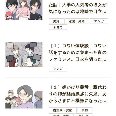
た話｜大学の人気者の彼女が
気になったのは地味で目立た
ない男子学生
夫婦
恋愛・結婚
マンガ
子育て
［１］コワい体験談｜コワい
話をするために集まった夜の
ファミレス。口火を切ったの
は電車好きの男の子ママ
マンガ
［１］嫁いびり義母｜親代わ
りの姉が結婚挨拶に欠席。あ
からさまに不機嫌になった義
母
義実家・実家
夫婦