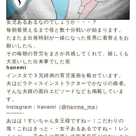
女児あるあるなのでしょうか・・・？
毎朝着替えるまで母と数十分戦いが始まります。
たまたま出発時刻が一緒になった長男に着替えをお
願いしたら、
その毎朝の苦労をまさか共感してくれて、嬉しくも
大笑いした出来事でした笑
hanemi
インスタで３兄姉弟の育児漫画を載せています。
夫はピラティスインストラクターでかなりの曲者。
そんな夫婦の面白エピソードなども掲載していま
す。
Instagram：hanemi（
@hanma_ma
）
———-
あはは！すいちゃん女王様ですね～！こだわりの
塊！これはきっと・・女子あるあるですね～！レン