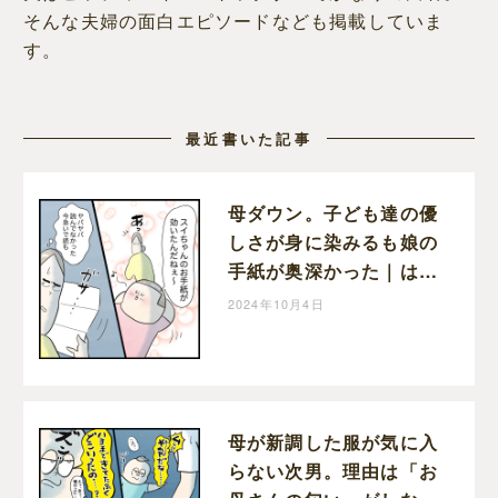
そんな夫婦の面白エピソードなども掲載していま
す。
最近書いた記事
母ダウン。子ども達の優
しさが身に染みるも娘の
手紙が奥深かった｜はん
ままの子育て絵日記
2024年10月4日
母が新調した服が気に入
らない次男。理由は「お