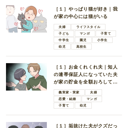
［１］やっぱり猫が好き｜我
が家の中心には猫がいる
夫婦
ライフスタイル
子ども
マンガ
子育て
中学生
園児
小学生
幼児
高校生
［１］お金くれくれ夫｜知人
の連帯保証人になっていた夫
が家の貯金を全額おろしてほ
しいと言ってきた
義実家・実家
夫婦
恋愛・結婚
マンガ
子育て
幼児
［１］垢抜けた夫がクズだっ