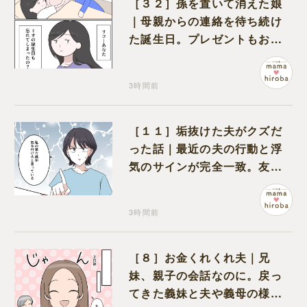
［３２］孫を置いて消えた娘
｜母親からの連絡を待ち続け
た誕生日。プレゼントもお祝
いの言葉も届かなかった
3時間前
［１１］垢抜けた夫がクズだ
った話｜最近の夫の行動と浮
気のサインが完全一致。友人
にも忠告され不安になる
3時間前
［８］お金くれくれ夫｜兄
妹、親子の会話なのに。戻っ
てきた義妹と夫や義母の様子