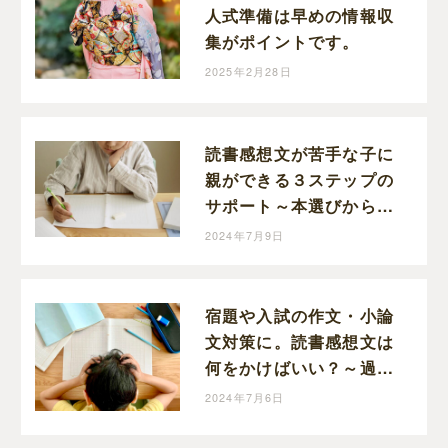
人式準備は早めの情報収
集がポイントです。
2025年2月28日
読書感想文が苦手な子に
親ができる３ステップの
サポート～本選びから感
想文の準備まで親子のコ
2024年7月9日
ミュニケーションに～
宿題や入試の作文・小論
文対策に。読書感想文は
何をかけばいい？～過去
の自分に旅してみよう～
2024年7月6日