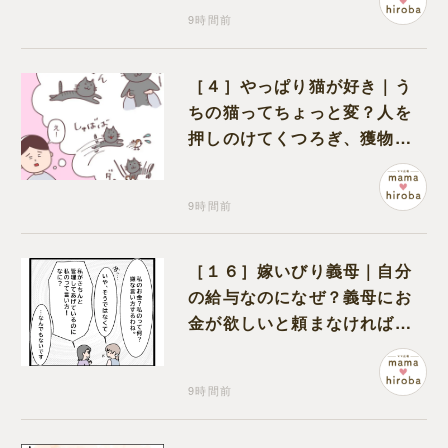
9時間前
［４］やっぱり猫が好き｜う
ちの猫ってちょっと変？人を
押しのけてくつろぎ、獲物に
も物怖じしない鋼のハート
9時間前
［１６］嫁いびり義母｜自分
の給与なのになぜ？義母にお
金が欲しいと頼まなければな
らない状況に疑問を抱く
9時間前