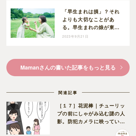
「早生まれは損」？それ
よりも大切なことがあ
る。早生まれの娘が東大
に合格して思うこと
2023年9月21日
Mamanさんの書いた記事をもっと見る
関連記事
［１７］花泥棒｜チューリッ
プの前にしゃがみ込む謎の人
影。防犯カメラに映っていた
のは娘の友達だった