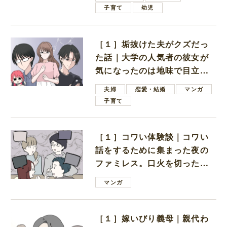
子育て
幼児
［１］垢抜けた夫がクズだっ
た話｜大学の人気者の彼女が
気になったのは地味で目立た
ない男子学生
夫婦
恋愛・結婚
マンガ
子育て
［１］コワい体験談｜コワい
話をするために集まった夜の
ファミレス。口火を切ったの
は電車好きの男の子ママ
マンガ
［１］嫁いびり義母｜親代わ