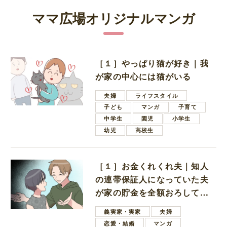
ママ広場オリジナルマンガ
［１］やっぱり猫が好き｜我
が家の中心には猫がいる
夫婦
ライフスタイル
子ども
マンガ
子育て
中学生
園児
小学生
幼児
高校生
［１］お金くれくれ夫｜知人
の連帯保証人になっていた夫
が家の貯金を全額おろしてほ
しいと言ってきた
義実家・実家
夫婦
恋愛・結婚
マンガ