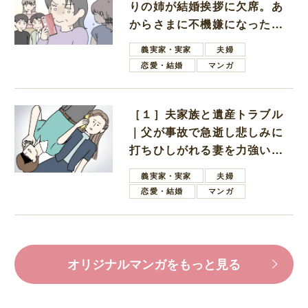
りの姉が結婚挨拶に欠席。あ
からさまに不機嫌になった義
母
義実家・実家
夫婦
恋愛・結婚
マンガ
［１］夫家族と遺産トラブル
｜父が事故で急逝し悲しみに
打ちひしがれる妻を力強い言
葉で励ます夫
義実家・実家
夫婦
恋愛・結婚
マンガ
オリジナルマンガをもっと見る