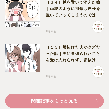
［３４］孫を置いて消えた娘
｜両親のように祖母も自分を
置いていってしまうのでは？
と怯えて泣く孫に心が痛む
9時間前
［１３］垢抜けた夫がクズだ
った話｜夫に裏切られたこと
を受け入れられず、垢抜けた
ことが関係しているのかと嘆
く
9時間前
関連記事をもっと見る