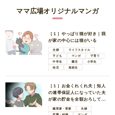
ママ広場オリジナルマンガ
［１］やっぱり猫が好き｜我
が家の中心には猫がいる
夫婦
ライフスタイル
子ども
マンガ
子育て
中学生
園児
小学生
幼児
高校生
［１］お金くれくれ夫｜知人
の連帯保証人になっていた夫
が家の貯金を全額おろしてほ
しいと言ってきた
義実家・実家
夫婦
恋愛・結婚
マンガ