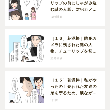
リップの前にしゃがみ込
む謎の人影。防犯カメラ
に映っていたのは娘の友
-2時間前
達だった
［１６］花泥棒｜防犯カ
メラに残された謎の人
物。チューリップを切っ
た犯人につながる証拠に
22時間前
なるのか期待する
［１５］花泥棒｜私がや
ったの！疑われた友達の
弟を守るため、涙ながら
に自分が犯人だと名乗り
1日前
出た娘