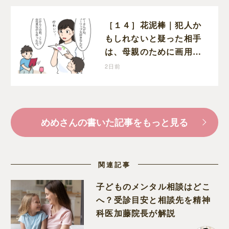
［１４］花泥棒｜犯人か
もしれないと疑った相手
は、母親のために画用紙
でチューリップを作って
2日前
いただけだった
めめさんの書いた記事をもっと見る
関連記事
子どものメンタル相談はどこ
へ？受診目安と相談先を精神
科医加藤院長が解説