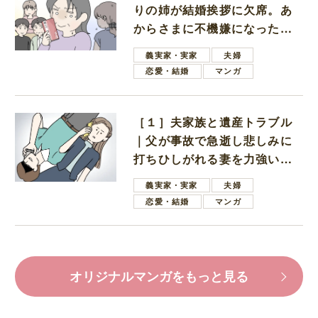
りの姉が結婚挨拶に欠席。あ
からさまに不機嫌になった義
母
義実家・実家
夫婦
恋愛・結婚
マンガ
［１］夫家族と遺産トラブル
｜父が事故で急逝し悲しみに
打ちひしがれる妻を力強い言
葉で励ます夫
義実家・実家
夫婦
恋愛・結婚
マンガ
オリジナルマンガをもっと見る