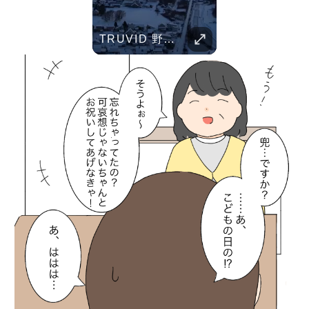
Her Standards Are Already High
ent Pranks
TRUVID 野生の北海道 – 雪と自然
TRUVID 魅力的な京都――時を超える静寂と伝統美
TRUVID 広島と宮島 – 歴史と美しさ
TRUVID 餅 ― 日本のやさしい甘さと伝統の味
Childhood Memorie
Her standards are already high