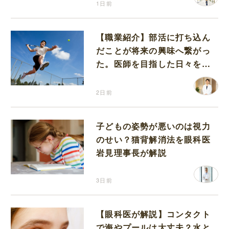
1日前
【職業紹介】部活に打ち込ん
だことが将来の興味へ繋がっ
た。医師を目指した日々を振
り返って思うこと
2日前
子どもの姿勢が悪いのは視力
のせい？猫背解消法を眼科医
岩見理事長が解説
3日前
【眼科医が解説】コンタクト
で海やプールは大丈夫？水と