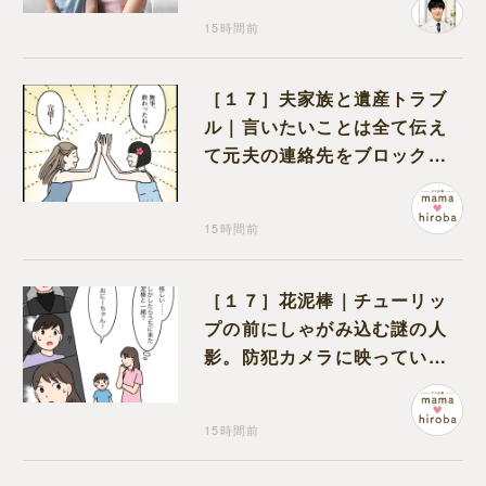
15時間前
［１７］夫家族と遺産トラブ
ル｜言いたいことは全て伝え
て元夫の連絡先をブロック。
離婚できた喜びを噛みしめる
15時間前
［１７］花泥棒｜チューリッ
プの前にしゃがみ込む謎の人
影。防犯カメラに映っていた
のは娘の友達だった
15時間前