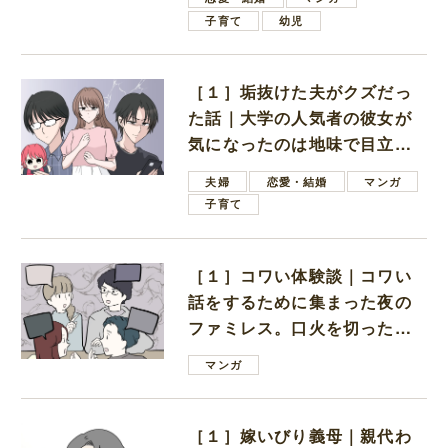
子育て
幼児
［１］垢抜けた夫がクズだっ
た話｜大学の人気者の彼女が
気になったのは地味で目立た
ない男子学生
夫婦
恋愛・結婚
マンガ
子育て
［１］コワい体験談｜コワい
話をするために集まった夜の
ファミレス。口火を切ったの
は電車好きの男の子ママ
マンガ
［１］嫁いびり義母｜親代わ