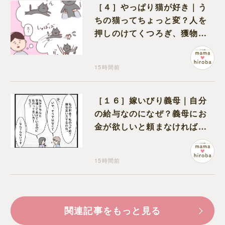
［４］やっぱり猫が好き｜う
ちの猫ってちょっと変？人を
押しのけてくつろぎ、獲物に
も物怖じしない鋼のハート
15時間前
［１６］嫁いびり義母｜自分
の給与なのになぜ？義母にお
金が欲しいと頼まなければな
らない状況に疑問を抱く
15時間前
関連記事をもっと見る