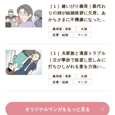
［１］嫁いびり義母｜親代わ
りの姉が結婚挨拶に欠席。あ
からさまに不機嫌になった義
母
義実家・実家
夫婦
恋愛・結婚
マンガ
［１］夫家族と遺産トラブル
｜父が事故で急逝し悲しみに
打ちひしがれる妻を力強い言
葉で励ます夫
義実家・実家
夫婦
恋愛・結婚
マンガ
オリジナルマンガをもっと見る