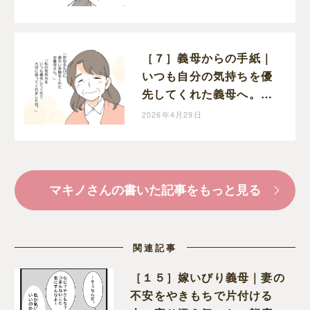
［７］義母からの手紙｜
いつも自分の気持ちを優
先してくれた義母へ。嫁
から今までの感謝の気持
2026年4月29日
ちを綴る
マキノさんの書いた記事をもっと見る
関連記事
［１５］嫁いびり義母｜妻の
不安をやきもちで片付ける