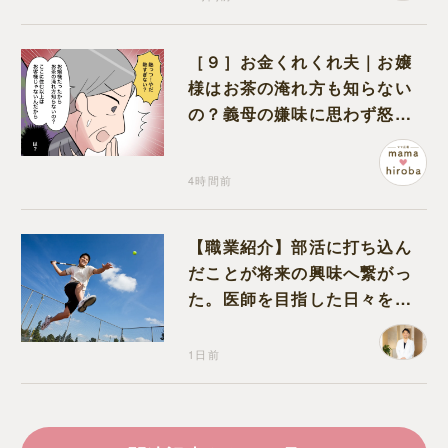
［９］お金くれくれ夫｜お嬢
様はお茶の淹れ方も知らない
の？義母の嫌味に思わず怒り
が込み上げる
4時間前
【職業紹介】部活に打ち込ん
だことが将来の興味へ繋がっ
た。医師を目指した日々を振
り返って思うこと
1日前