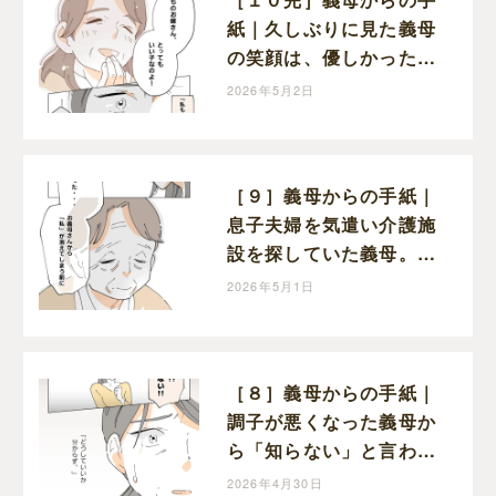
紙｜久しぶりに見た義母
の笑顔は、優しかった頃
と変わらぬ笑顔だった
2026年5月2日
［９］義母からの手紙｜
息子夫婦を気遣い介護施
設を探していた義母。も
っと早く感謝を伝えたか
2026年5月1日
ったと涙を流す
［８］義母からの手紙｜
調子が悪くなった義母か
ら「知らない」と言われ
てショックを受ける嫁
2026年4月30日