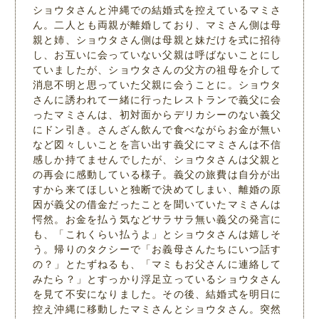
ショウタさんと沖縄での結婚式を控えているマミさ
ん。二人とも両親が離婚しており、マミさん側は母
親と姉、ショウタさん側は母親と妹だけを式に招待
し、お互いに会っていない父親は呼ばないことにし
ていましたが、ショウタさんの父方の祖母を介して
消息不明と思っていた父親に会うことに。ショウタ
さんに誘われて一緒に行ったレストランで義父に会
ったマミさんは、初対面からデリカシーのない義父
にドン引き。さんざん飲んで食べながらお金が無い
など図々しいことを言い出す義父にマミさんは不信
感しか持てませんでしたが、ショウタさんは父親と
の再会に感動している様子。義父の旅費は自分が出
すから来てほしいと独断で決めてしまい、離婚の原
因が義父の借金だったことを聞いていたマミさんは
愕然。お金を払う気などサラサラ無い義父の発言に
も、「これくらい払うよ」とショウタさんは嬉しそ
う。帰りのタクシーで「お義母さんたちにいつ話す
の？」とたずねるも、「マミもお父さんに連絡して
みたら？」とすっかり浮足立っているショウタさん
を見て不安になりました。その後、結婚式を明日に
控え沖縄に移動したマミさんとショウタさん。突然