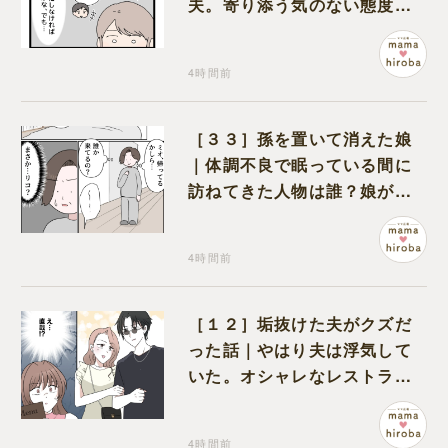
夫。寄り添う気のない態度に
モヤモヤが募る
4時間前
［３３］孫を置いて消えた娘
｜体調不良で眠っている間に
訪ねてきた人物は誰？娘が戻
ってきたのかと不安になる
4時間前
［１２］垢抜けた夫がクズだ
った話｜やはり夫は浮気して
いた。オシャレなレストラン
で夫の浮気現場に遭遇
4時間前