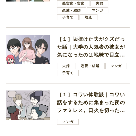
義実家・実家
夫婦
恋愛・結婚
マンガ
子育て
幼児
［１］垢抜けた夫がクズだっ
た話｜大学の人気者の彼女が
気になったのは地味で目立た
ない男子学生
夫婦
恋愛・結婚
マンガ
子育て
［１］コワい体験談｜コワい
話をするために集まった夜の
ファミレス。口火を切ったの
は電車好きの男の子ママ
マンガ