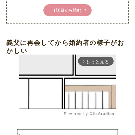
1話目から読む
義父に再会してから婚約者の様子がお
かしい
もっと見る
arrow_forward_ios
Powered by 
GliaStudios
M
u