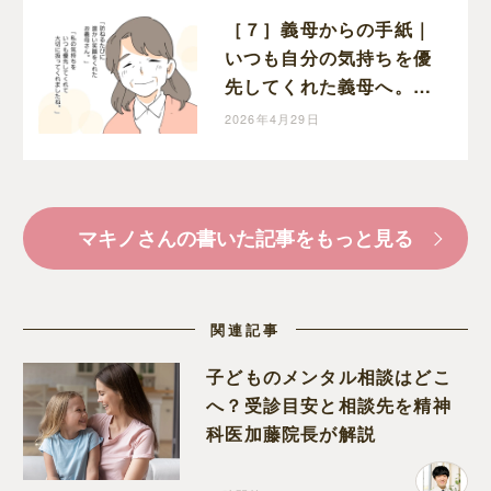
［７］義母からの手紙｜
いつも自分の気持ちを優
先してくれた義母へ。嫁
から今までの感謝の気持
2026年4月29日
ちを綴る
マキノさんの書いた記事をもっと見る
関連記事
子どものメンタル相談はどこ
へ？受診目安と相談先を精神
科医加藤院長が解説