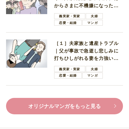
からさまに不機嫌になった義
母
義実家・実家
夫婦
恋愛・結婚
マンガ
［１］夫家族と遺産トラブル
｜父が事故で急逝し悲しみに
打ちひしがれる妻を力強い言
葉で励ます夫
義実家・実家
夫婦
恋愛・結婚
マンガ
オリジナルマンガをもっと見る