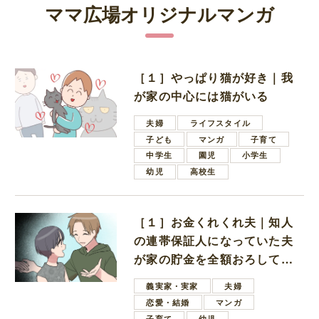
ママ広場オリジナルマンガ
［１］やっぱり猫が好き｜我
が家の中心には猫がいる
夫婦
ライフスタイル
子ども
マンガ
子育て
中学生
園児
小学生
幼児
高校生
［１］お金くれくれ夫｜知人
の連帯保証人になっていた夫
が家の貯金を全額おろしてほ
しいと言ってきた
義実家・実家
夫婦
恋愛・結婚
マンガ
子育て
幼児