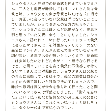
ショウタさんと沖縄での結婚式を控えているマミさ
ん。二人とも両親が離婚しており、マミさん側は母
親と姉、ショウタさん側は母親と妹だけを式に招待
し、お互いに会っていない父親は呼ばないことにし
ていましたが、ショウタさんの父方の祖母を介し
て、ショウタさんにはほとんど記憶がなく、消息不
明と思っていた父親に会うことになりました。ショ
ウタさんに誘われて一緒に行ったレストランで義父
に会ったマミさんは、初対面からデリカシーのない
義父にドン引き。さんざん飲んで食べていながら体
調が悪い、通院でお金が無いとしたうえで「結婚式
には参加したいけれどお金が・・・招待なら行ける
けど」と図々しいことを言う義父に不信感しか持て
ないマミさんとは対照的に、ショウタさんは父親と
の再会に感動している様子で、義父の旅費は自分が
出すから来てほしいと独断で決めてしまったので、
離婚の原因は義父が借金を作り出て行ったことと聞
いているマミさんは愕然としました。「財布を忘れ
た」という払う気など皆無なのが見え見えの発言に
もショウタさんは「これくらい払うよ」と嬉しそう
に、タクシー代まで支払うのでした。