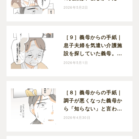
と変わらぬ笑顔だった
2026年5月2日
［９］義母からの手紙｜
息子夫婦を気遣い介護施
設を探していた義母。も
っと早く感謝を伝えたか
2026年5月1日
ったと涙を流す
［８］義母からの手紙｜
調子が悪くなった義母か
ら「知らない」と言われ
てショックを受ける嫁
2026年4月30日