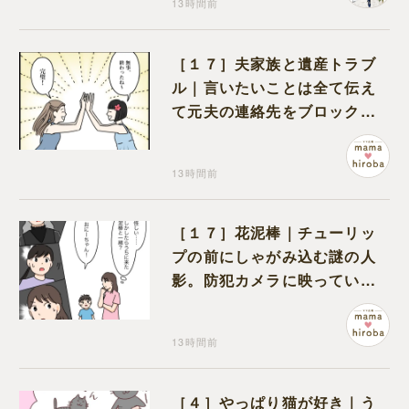
13時間前
［１７］夫家族と遺産トラブ
ル｜言いたいことは全て伝え
て元夫の連絡先をブロック。
離婚できた喜びを噛みしめる
13時間前
［１７］花泥棒｜チューリッ
プの前にしゃがみ込む謎の人
影。防犯カメラに映っていた
のは娘の友達だった
13時間前
［４］やっぱり猫が好き｜う