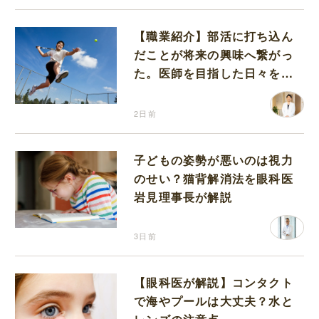
【職業紹介】部活に打ち込ん
だことが将来の興味へ繋がっ
た。医師を目指した日々を振
り返って思うこと
2日前
子どもの姿勢が悪いのは視力
のせい？猫背解消法を眼科医
岩見理事長が解説
3日前
【眼科医が解説】コンタクト
で海やプールは大丈夫？水と