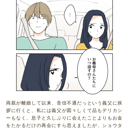
t
e
両親が離婚して以来、音信不通だっという義父に挨
拶に行くと、私には義父が図々しくて品もデリカシ
ーもなく、息子と久しぶりに会えたことよりもお金
をたかるだけの再会にすら思えましたが、ショウタ