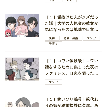
［１］垢抜けた夫がクズだっ
た話｜大学の人気者の彼女が
気になったのは地味で目立た
ない男子学生
夫婦
恋愛・結婚
マンガ
子育て
［１］コワい体験談｜コワい
話をするために集まった夜の
ファミレス。口火を切ったの
は電車好きの男の子ママ
マンガ
［１］嫁いびり義母｜親代わ
りの姉が結婚挨拶に欠席。あ