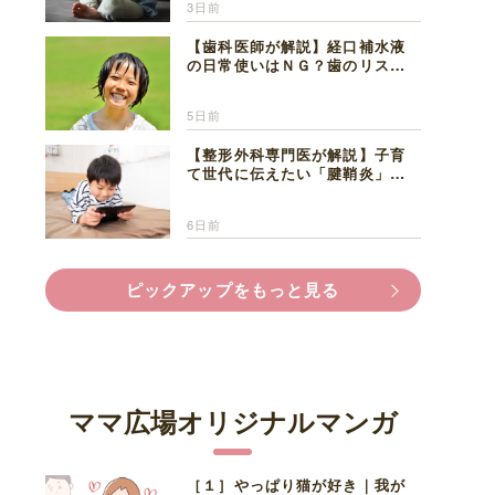
3日前
【歯科医師が解説】経口補水液
の日常使いはＮＧ？歯のリスク
と熱中症対策
5日前
【整形外科専門医が解説】子育
て世代に伝えたい「腱鞘炎」の
正しい知識と対処法
6日前
ピックアップをもっと見る
ママ広場オリジナルマンガ
［１］やっぱり猫が好き｜我が