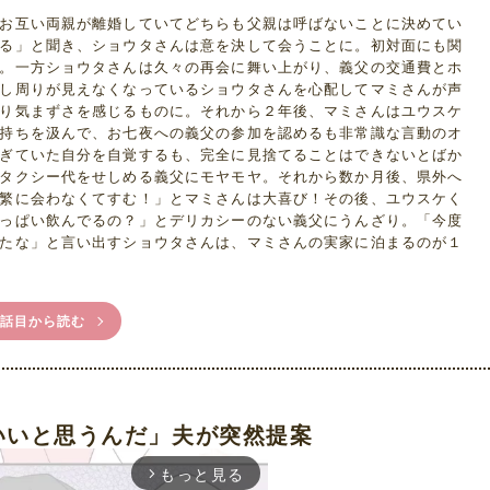
お互い両親が離婚していてどちらも父親は呼ばないことに決めてい
る」と聞き、ショウタさんは意を決して会うことに。初対面にも関
。一方ショウタさんは久々の再会に舞い上がり、義父の交通費とホ
し周りが見えなくなっているショウタさんを心配してマミさんが声
り気まずさを感じるものに。それから２年後、マミさんはユウスケ
持ちを汲んで、お七夜への義父の参加を認めるも非常識な言動のオ
ぎていた自分を自覚するも、完全に見捨てることはできないとばか
タクシー代をせしめる義父にモヤモヤ。それから数か月後、県外へ
繁に会わなくてすむ！」とマミさんは大喜び！その後、ユウスケく
っぱい飲んでるの？」とデリカシーのない義父にうんざり。「今度
たな」と言い出すショウタさんは、マミさんの実家に泊まるのが１
1話目から読む
いいと思うんだ」夫が突然提案
もっと見る
arrow_forward_ios