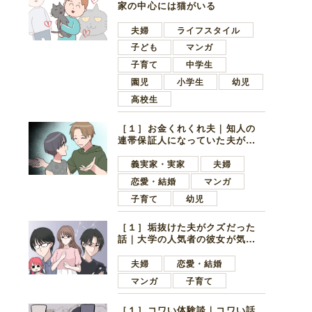
家の中心には猫がいる
夫婦
ライフスタイル
子ども
マンガ
子育て
中学生
園児
小学生
幼児
高校生
［１］お金くれくれ夫｜知人の
連帯保証人になっていた夫が家
の貯金を全額おろしてほしいと
言ってきた
義実家・実家
夫婦
恋愛・結婚
マンガ
子育て
幼児
［１］垢抜けた夫がクズだった
話｜大学の人気者の彼女が気に
なったのは地味で目立たない男
子学生
夫婦
恋愛・結婚
マンガ
子育て
［１］コワい体験談｜コワい話