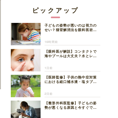
ピックアップ
子どもの姿勢が悪いのは視力の
せい？猫背解消法を眼科医岩見
理事長が解説
16時間前
【眼科医が解説】コンタクトで
海やプールは大丈夫？水とレン
ズの注意点
1日前
【医師監修】子供の熱中症対策
における経口補水液・塩タブレ
ットの適切な活用法と水分補給
の注意点
2日前
【整形外科医監修】子どもの姿
勢が悪くなる原因と今すぐでき
る改善習慣４選