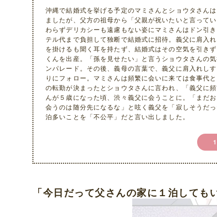
沖縄で結婚式を挙げる予定のマミさんとショウタさんは
ましたが、父方の祖母から「父親が祝いたいと言ってい
わらずデリカシーも遠慮もない姿にマミさんはドン引き
テル代まで負担して独断で結婚式に招待。義父に肩入れ
を掛けるも聞く耳を持たず、結婚式はその空気を引きず
くんを出産。「孫を見せたい」と言うショウタさんの気
ンパレード。その後、義母の言葉で、義父に肩入れしす
りにフォロー。マミさんは頻繁に会いに来ては食事代と
の転勤が決まったとショウタさんに言われ、「義父に頻
んが５歳になった頃、渋々義父に会うことに。「まだお
会うのは随分先になるな」と呟く義父を「寂しそうだっ
泊多いことを「不公平」だと言い出しました。
「今日だって父さんの家に１泊しても