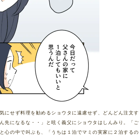
気にせず料理を勧めるショウタに遠慮せず、どんどん注文す
ん先になるな・・」と呟く義父にショウタはしんみり。「ご
と心の中で叫ぶも、「うちは１泊でマミの実家に２泊するの