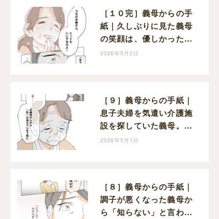
［１０完］義母からの手
紙｜久しぶりに見た義母
の笑顔は、優しかった頃
と変わらぬ笑顔だった
2026年5月2日
［９］義母からの手紙｜
息子夫婦を気遣い介護施
設を探していた義母。も
っと早く感謝を伝えたか
2026年5月1日
ったと涙を流す
［８］義母からの手紙｜
調子が悪くなった義母か
ら「知らない」と言われ