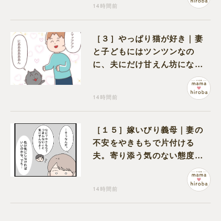
14時間前
［３］やっぱり猫が好き｜妻
と子どもにはツンツンなの
に、夫にだけ甘えん坊になる
猫のギャップに癒される
14時間前
［１５］嫁いびり義母｜妻の
不安をやきもちで片付ける
夫。寄り添う気のない態度に
モヤモヤが募る
14時間前