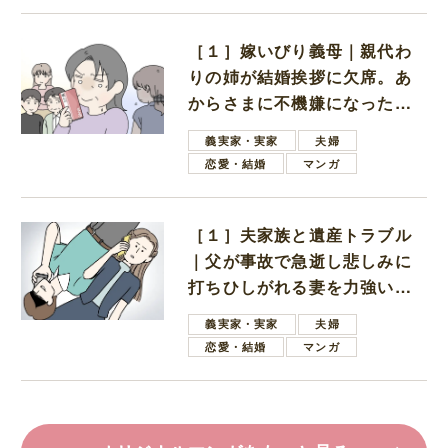
［１］嫁いびり義母｜親代わ
りの姉が結婚挨拶に欠席。あ
からさまに不機嫌になった義
母
義実家・実家
夫婦
恋愛・結婚
マンガ
［１］夫家族と遺産トラブル
｜父が事故で急逝し悲しみに
打ちひしがれる妻を力強い言
葉で励ます夫
義実家・実家
夫婦
恋愛・結婚
マンガ