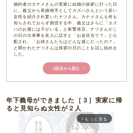
婚約者のカナメさんの実家に結婚の挨拶に行った日
に、義父から再婚相手としてカズハさんという若い
女性を紹介され驚いたナツさん。カナメさんも何も
知らされておらず困惑する中、義父はさらに「カズ
ハのお腹には子がいる」と衝撃発言。ナツさんがこ
の日の出来事を友人に話すと「お金目当て？」と心
配され、「お姉さんたちはどんな感じだったの？」
と聞かれたナツさんは挨拶の日のことを話し始めま
した。
1話目から読む
年下義母ができました［３］実家に帰
ると見知らぬ女性が２人
もっと見る
arrow_forward_ios