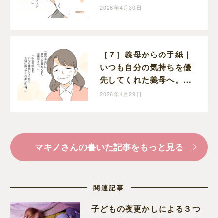
てショックを受ける嫁
2026年4月30日
［７］義母からの手紙｜
いつも自分の気持ちを優
先してくれた義母へ。嫁
から今までの感謝の気持
2026年4月29日
ちを綴る
マキノさんの書いた記事をもっと見る
関連記事
子どもの夜更かしによる３つ