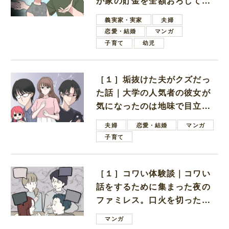
が家の貯金を全額おろしてほ
しいと言ってきた
義実家・実家
夫婦
恋愛・結婚
マンガ
子育て
幼児
［１］垢抜けた夫がクズだっ
た話｜大学の人気者の彼女が
気になったのは地味で目立た
ない男子学生
夫婦
恋愛・結婚
マンガ
子育て
［１］コワい体験談｜コワい
話をするために集まった夜の
ファミレス。口火を切ったの
は電車好きの男の子ママ
マンガ