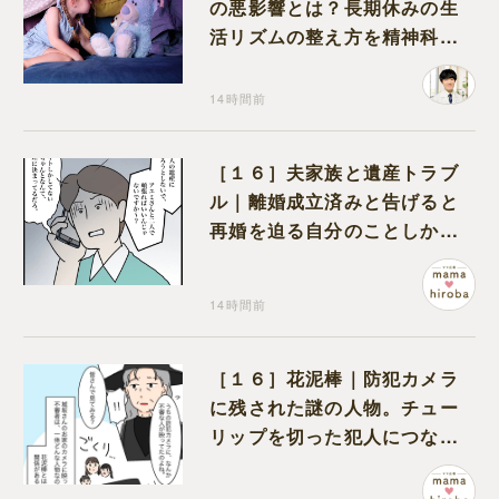
の悪影響とは？長期休みの生
活リズムの整え方を精神科医
が解説
14時間前
［１６］夫家族と遺産トラブ
ル｜離婚成立済みと告げると
再婚を迫る自分のことしか考
えない元夫
14時間前
［１６］花泥棒｜防犯カメラ
に残された謎の人物。チュー
リップを切った犯人につなが
る証拠になるのか期待する