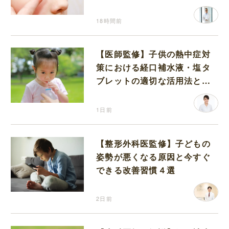
18時間前
【医師監修】子供の熱中症対
策における経口補水液・塩タ
ブレットの適切な活用法と水
分補給の注意点
1日前
【整形外科医監修】子どもの
姿勢が悪くなる原因と今すぐ
できる改善習慣４選
2日前