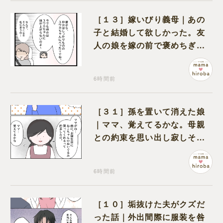
［１３］嫁いびり義母｜あの
子と結婚して欲しかった。友
人の娘を嫁の前で褒めちぎる
無神経な義母
6時間前
［３１］孫を置いて消えた娘
｜ママ、覚えてるかな。母親
との約束を思い出し寂しそう
な孫に胸が痛む
6時間前
［１０］垢抜けた夫がクズだ
った話｜外出間際に服装を咎