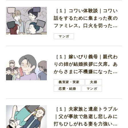
［１］コワい体験談｜コワい
話をするために集まった夜の
ファミレス。口火を切ったの
は電車好きの男の子ママ
マンガ
［１］嫁いびり義母｜親代わ
りの姉が結婚挨拶に欠席。あ
からさまに不機嫌になった義
母
義実家・実家
夫婦
恋愛・結婚
マンガ
［１］夫家族と遺産トラブル
｜父が事故で急逝し悲しみに
打ちひしがれる妻を力強い言