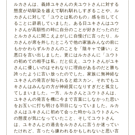
ルカさんは、義姉ユキさんの夫ユウトさんに対する
態度が幼馴染を越えて馴れ馴れしすぎることや、ル
カさんに対して「ユウとは私のもの」感を出してく
ることに辟易していました。ある日ユキさんはユウ
トさんが高額性の時に自分のことが好きだったのだ
とルカさんに聞こえよがしに自慢げに言ったり、ル
カさんが席を外したところで他の家族みんなの前に
もかかわらずルカさんのことを「陰キャで嫌い」と
悪口を言い出しました。更にはルカさんに「ユウト
の初めての相手は私」だと伝え、ユウトさんがユキ
さんに優しいのはそれなりに理由があるのだと勝ち
誇ったように言い放ったのでした。家族に無神経な
ユキさんの発言が知られると総スカン。それでもユ
キさんはみんなの方が神経質になりすぎだと孤立し
てしまいました。一方、ルカさんとユウトさんは、
ユキさんの発言を機に今まで言葉にしなかった思い
をお互いに打ち明ける羽目になっていました。ルカ
さんはユキさんに初めて会った時からユウトさんへ
の態度が気になっていたこと、そしてユウトさん
は、ユキさんとの過去をルカさんに言うか迷ってい
たけれど、言ったら嫌われるかもしれないと思い言