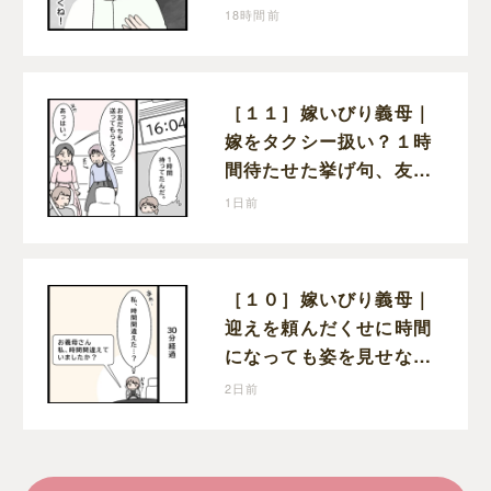
性が夫との親密さを匂わ
18時間前
せてくる
［１１］嫁いびり義母｜
嫁をタクシー扱い？１時
間待たせた挙げ句、友人
まで送らせる義母が図々
1日前
しい
［１０］嫁いびり義母｜
迎えを頼んだくせに時間
になっても姿を見せない
義母。返信すらなく不安
2日前
な時間を過ごす