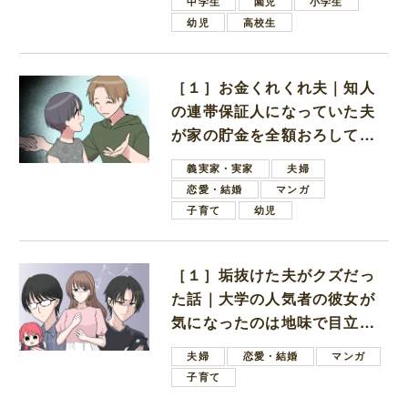
中学生
園児
小学生
幼児
高校生
［１］お金くれくれ夫｜知人
の連帯保証人になっていた夫
が家の貯金を全額おろしてほ
しいと言ってきた
義実家・実家
夫婦
恋愛・結婚
マンガ
子育て
幼児
［１］垢抜けた夫がクズだっ
た話｜大学の人気者の彼女が
気になったのは地味で目立た
ない男子学生
夫婦
恋愛・結婚
マンガ
子育て