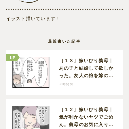
イラスト描いています！
最近書いた記事
［１３］嫁いびり義母｜
あの子と結婚して欲しか
った。友人の娘を嫁の前
で褒めちぎる無神経な義
-6時間前
母
［１２］嫁いびり義母｜
気が利かないヤツでごめ
ん。義母のお気に入り女