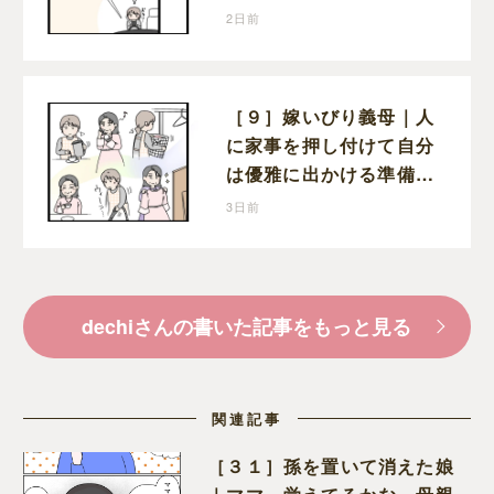
義母。返信すらなく不安
2日前
な時間を過ごす
［９］嫁いびり義母｜人
に家事を押し付けて自分
は優雅に出かける準備。
嫁から時間もお金も搾取
3日前
する義母
dechiさんの書いた記事をもっと見る
関連記事
［３１］孫を置いて消えた娘