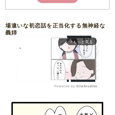
場違いな初恋話を正当化する無神経な
義姉
もっと見る
arrow_forward_ios
Powered by 
GliaStudios
M
u
t
e