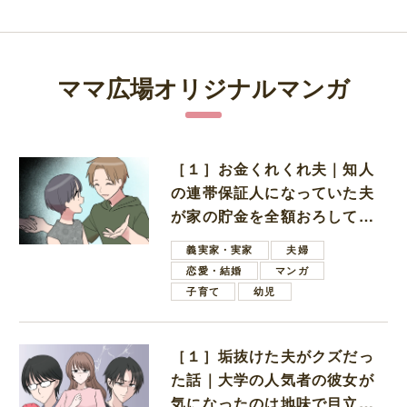
ママ広場オリジナルマンガ
［１］お金くれくれ夫｜知人
の連帯保証人になっていた夫
が家の貯金を全額おろしてほ
しいと言ってきた
義実家・実家
夫婦
恋愛・結婚
マンガ
子育て
幼児
［１］垢抜けた夫がクズだっ
た話｜大学の人気者の彼女が
気になったのは地味で目立た