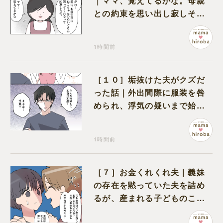
｜ママ、覚えてるかな。母親
との約束を思い出し寂しそう
な孫に胸が痛む
1時間前
［１０］垢抜けた夫がクズだ
った話｜外出間際に服装を咎
められ、浮気の疑いまで始め
る夫
1時間前
［７］お金くれくれ夫｜義妹
の存在を黙っていた夫を詰め
るが、産まれる子どものこと
を第一に考えてと流される