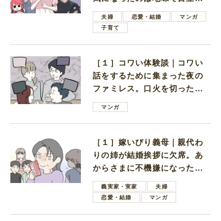
ない男子学生
夫婦
恋愛・結婚
マンガ
子育て
［１］コワい体験談｜コワい
話をするために集まった夜の
ファミレス。口火を切ったの
は電車好きの男の子ママ
マンガ
［１］嫁いびり義母｜親代わ
りの姉が結婚挨拶に欠席。あ
からさまに不機嫌になった義
母
義実家・実家
夫婦
恋愛・結婚
マンガ