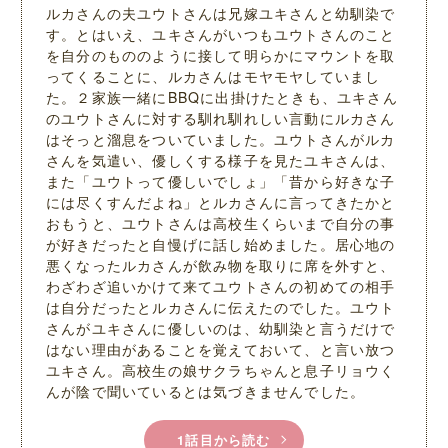
ルカさんの夫ユウトさんは兄嫁ユキさんと幼馴染で
す。とはいえ、ユキさんがいつもユウトさんのこと
を自分のもののように接して明らかにマウントを取
ってくることに、ルカさんはモヤモヤしていまし
た。２家族一緒にBBQに出掛けたときも、ユキさん
のユウトさんに対する馴れ馴れしい言動にルカさん
はそっと溜息をついていました。ユウトさんがルカ
さんを気遣い、優しくする様子を見たユキさんは、
また「ユウトって優しいでしょ」「昔から好きな子
には尽くすんだよね」とルカさんに言ってきたかと
おもうと、ユウトさんは高校生くらいまで自分の事
が好きだったと自慢げに話し始めました。居心地の
悪くなったルカさんが飲み物を取りに席を外すと、
わざわざ追いかけて来てユウトさんの初めての相手
は自分だったとルカさんに伝えたのでした。ユウト
さんがユキさんに優しいのは、幼馴染と言うだけで
はない理由があることを覚えておいて、と言い放つ
ユキさん。高校生の娘サクラちゃんと息子リョウく
んが陰で聞いているとは気づきませんでした。
1話目から読む