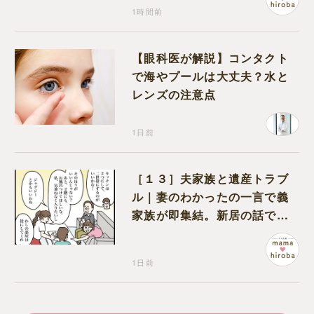
1時間前
【眼科医が解説】コンタクト
で海やプールは大丈夫？水と
レンズの注意点
1日前
［１３］夫家族と遺産トラブ
ル｜妻のわかったの一言で義
家族が即集結。新居の話で盛
り上がる義家族を置いて実家
に帰る妻
1日前