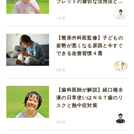
ブレットの適切な活用法と水
分補給の注意点
1日前
【整形外科医監修】子どもの
姿勢が悪くなる原因と今すぐ
できる改善習慣４選
2日前
【歯科医師が解説】経口補水
液の日常使いはＮＧ？歯のリ
スクと熱中症対策
4日前