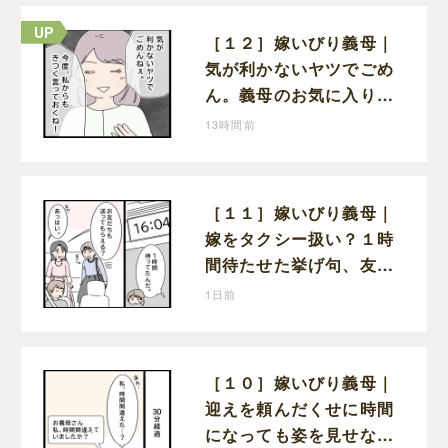
［１２］嫁いびり義母｜
気が利かないヤツでごめ
ん。義母のお気に入り女
性が夫との親密さを匂わ
13時間前
せてくる
［１１］嫁いびり義母｜
嫁をタクシー扱い？１時
間待たせた挙げ句、友人
まで送らせる義母が図々
1日前
しい
［１０］嫁いびり義母｜
迎えを頼んだくせに時間
になっても姿を見せない