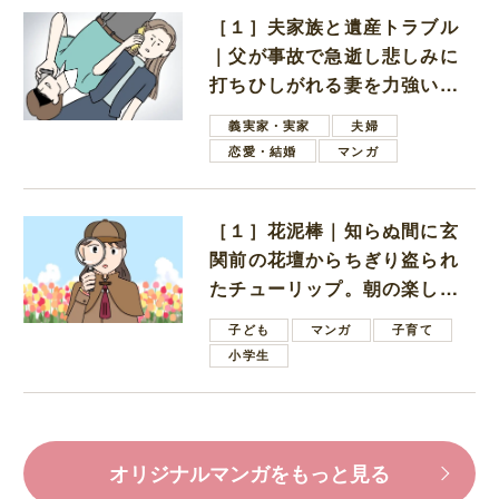
［１］夫家族と遺産トラブル
｜父が事故で急逝し悲しみに
打ちひしがれる妻を力強い言
葉で励ます夫
義実家・実家
夫婦
恋愛・結婚
マンガ
［１］花泥棒｜知らぬ間に玄
関前の花壇からちぎり盗られ
たチューリップ。朝の楽しみ
を奪われたショックは大きい
子ども
マンガ
子育て
小学生
オリジナルマンガをもっと見る