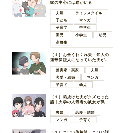
家の中心には猫がいる
夫婦
ライフスタイル
子ども
マンガ
子育て
中学生
園児
小学生
幼児
高校生
［１］お金くれくれ夫｜知人の
連帯保証人になっていた夫が家
の貯金を全額おろしてほしいと
言ってきた
義実家・実家
夫婦
だ
恋愛・結婚
マンガ
子育て
幼児
［１］垢抜けた夫がクズだった
話｜大学の人気者の彼女が気に
なったのは地味で目立たない男
子学生
夫婦
恋愛・結婚
マンガ
子育て
［１］コワい体験談｜コワい話