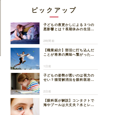
ピックアップ
子どもの夜更かしによる３つの
悪影響とは？長期休みの生活リ
ズムの整え方を精神科医が解説
2時間前
【職業紹介】部活に打ち込んだ
ことが将来の興味へ繋がった。
医師を目指した日々を振り返っ
て思うこと
1日前
子どもの姿勢が悪いのは視力の
せい？猫背解消法を眼科医岩見
理事長が解説
2日前
【眼科医が解説】コンタクトで
海やプールは大丈夫？水とレン
ズの注意点