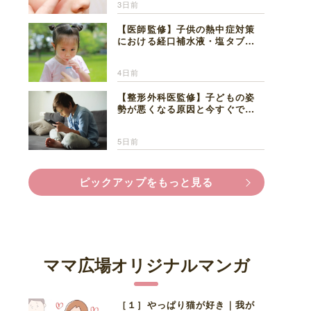
3日前
【医師監修】子供の熱中症対策
における経口補水液・塩タブレ
ットの適切な活用法と水分補給
の注意点
4日前
【整形外科医監修】子どもの姿
勢が悪くなる原因と今すぐでき
る改善習慣４選
5日前
ピックアップをもっと見る
ママ広場オリジナルマンガ
［１］やっぱり猫が好き｜我が