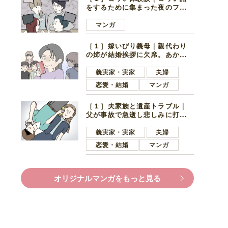
をするために集まった夜のファ
ミレス。口火を切ったのは電車
好きの男の子ママ
マンガ
［１］嫁いびり義母｜親代わり
の姉が結婚挨拶に欠席。あから
さまに不機嫌になった義母
義実家・実家
夫婦
恋愛・結婚
マンガ
［１］夫家族と遺産トラブル｜
父が事故で急逝し悲しみに打ち
ひしがれる妻を力強い言葉で励
ます夫
義実家・実家
夫婦
恋愛・結婚
マンガ
オリジナルマンガをもっと見る