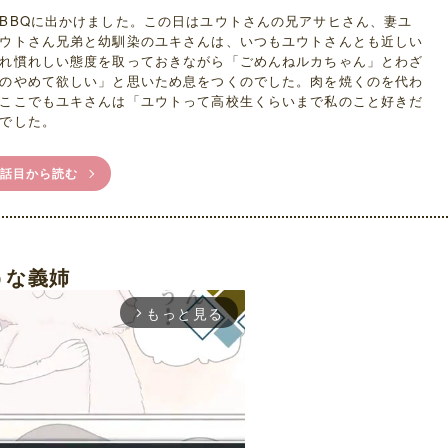
BBQに出かけました。この日はユウトさんの兄アサヒさん、妻ユ
ウトさん兄弟と幼馴染のユキさんは、いつもユウトさんとも近しい
れ慣れしい態度を取っておきながら「ごめんねルカちゃん」とわざ
のやめて欲しい」と思いため息をつくのでした。肉を焼くのを代わ
ここでもユキさんは「ユウトって高校生くらいまで私のこと好きだ
でした。
1話目から読む
うな義姉
もっと見る
arrow_forward_ios