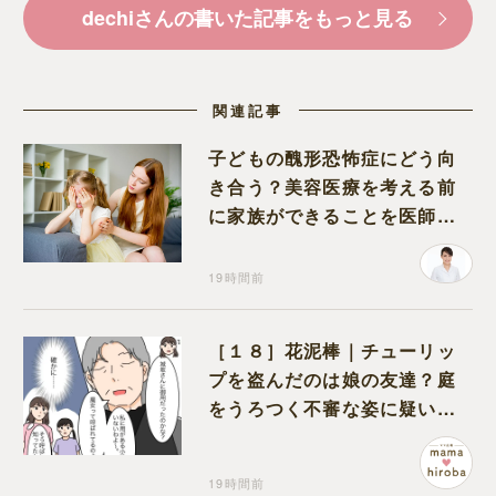
dechiさんの書いた記事をもっと見る
関連記事
子どもの醜形恐怖症にどう向
き合う？美容医療を考える前
に家族ができることを医師が
解説します
19時間前
［１８］花泥棒｜チューリッ
プを盗んだのは娘の友達？庭
をうろつく不審な姿に疑いが
深まる
19時間前