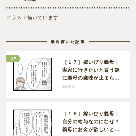
イラスト描いています！
最近書いた記事
［１７］嫁いびり義母｜
実家に行きたいと言う嫁
に義母の嫌味が止まらな
い。気遣ってくれるのは
8時間前
義父だけ
［１６］嫁いびり義母｜
自分の給与なのになぜ？
義母にお金が欲しいと頼