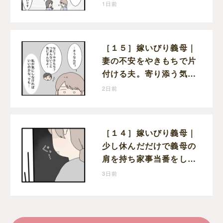
まなければならない状況
1日前
に疑問を抱く
［１５］嫁いびり義母｜
妻の不安をやきもちで片
付ける夫。寄り添う気の
ない態度にモヤモヤが募
2日前
る
［１４］嫁いびり義母｜
少し休んだだけで義母の
肩を持ち家事当番をしな
かったと責める夫
3日前