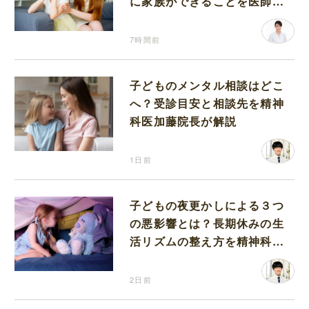
に家族ができることを医師が
解説します
7時間前
子どものメンタル相談はどこ
へ？受診目安と相談先を精神
科医加藤院長が解説
1日前
子どもの夜更かしによる３つ
の悪影響とは？長期休みの生
活リズムの整え方を精神科医
が解説
2日前