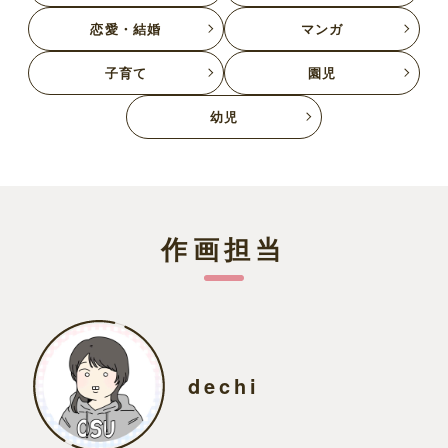
恋愛・結婚
マンガ
子育て
園児
幼児
作画担当
dechi