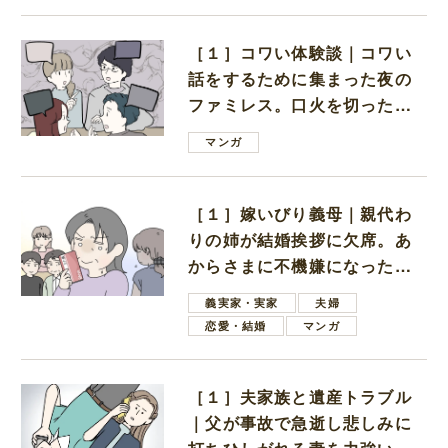
［１］コワい体験談｜コワい
話をするために集まった夜の
ファミレス。口火を切ったの
は電車好きの男の子ママ
マンガ
［１］嫁いびり義母｜親代わ
りの姉が結婚挨拶に欠席。あ
からさまに不機嫌になった義
母
義実家・実家
夫婦
恋愛・結婚
マンガ
［１］夫家族と遺産トラブル
｜父が事故で急逝し悲しみに