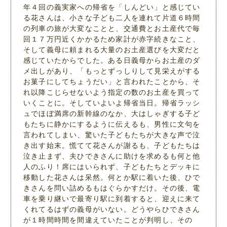
年４回の義実家への帰省を「しんどい」と感じてい
る花さんは、小さな子ども二人を連れて片道６時間
の列車の旅が大変なことと、交通費とお土産代で毎
回１７万円近くかかるため家計が赤字続きなこと、
そして義母に頼まれる大量のお土産選びを大変だと
感じていたからでした。ある日義母からお土産のダ
メ出しがあり、「もっとずっしりして見栄えがする
お菓子にしてちょうだい」と言われたことから、そ
れ以降こじらせないよう指定の数のお土産を買って
いくことに。そしていよいよ帰省当日。帰省ラッシ
ュでほぼ満席の新幹線のなか、大はしゃぎする子ど
もたちに静かにするように伝えるも、男性に文句を
言われてしまい、驚いた子どもたちが大きな声で泣
き出す始末。慌てて花さんが謝るも、子どもたちは
泣き止まず、夫ひできさんに助けを求めるも何と他
人のふり！席にはいられず、子どもたちとデッキに
移動した花さんは呆然。何とか駅に着いた後、ひで
きさんを問い詰めるもはぐらかすだけ。その後、電
車を乗り継いで最寄り駅に到着すると、迎えに来て
くれてるはずの義母がいない。どうやらひできさん
が１時間時間を間違えていたことが判明し、その