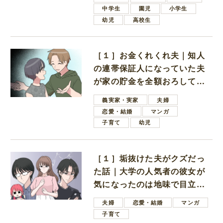
中学生
園児
小学生
幼児
高校生
［１］お金くれくれ夫｜知人
の連帯保証人になっていた夫
が家の貯金を全額おろしてほ
しいと言ってきた
義実家・実家
夫婦
恋愛・結婚
マンガ
子育て
幼児
［１］垢抜けた夫がクズだっ
た話｜大学の人気者の彼女が
気になったのは地味で目立た
ない男子学生
夫婦
恋愛・結婚
マンガ
子育て