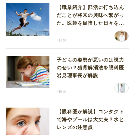
【職業紹介】部活に打ち込ん
だことが将来の興味へ繋がっ
た。医師を目指した日々を振
り返って思うこと
3日前
子どもの姿勢が悪いのは視力
のせい？猫背解消法を眼科医
岩見理事長が解説
4日前
【眼科医が解説】コンタクト
で海やプールは大丈夫？水と
レンズの注意点