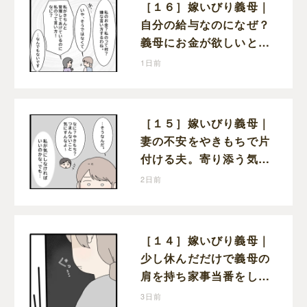
［１６］嫁いびり義母｜
自分の給与なのになぜ？
義母にお金が欲しいと頼
まなければならない状況
1日前
に疑問を抱く
［１５］嫁いびり義母｜
妻の不安をやきもちで片
付ける夫。寄り添う気の
ない態度にモヤモヤが募
2日前
る
［１４］嫁いびり義母｜
少し休んだだけで義母の
肩を持ち家事当番をしな
かったと責める夫
3日前