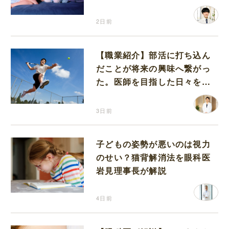
が解説
2日前
【職業紹介】部活に打ち込ん
だことが将来の興味へ繋がっ
た。医師を目指した日々を振
り返って思うこと
3日前
子どもの姿勢が悪いのは視力
のせい？猫背解消法を眼科医
岩見理事長が解説
4日前