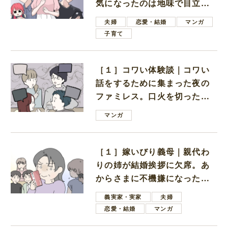
気になったのは地味で目立た
ない男子学生
夫婦
恋愛・結婚
マンガ
子育て
［１］コワい体験談｜コワい
話をするために集まった夜の
ファミレス。口火を切ったの
は電車好きの男の子ママ
マンガ
［１］嫁いびり義母｜親代わ
りの姉が結婚挨拶に欠席。あ
からさまに不機嫌になった義
母
義実家・実家
夫婦
恋愛・結婚
マンガ