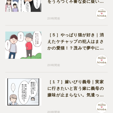
をうろつく不審な姿に疑いが
深まる
20時間前
［５］やっぱり猫が好き｜消
えたケチャップの犯人はまさ
かの愛猫！？茂みで夢中にな
ってなめる現場を発見
20時間前
［１７］嫁いびり義母｜実家
に行きたいと言う嫁に義母の
嫌味が止まらない。気遣って
くれるのは義父だけ
20時間前