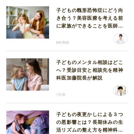
子どもの醜形恐怖症にどう向
き合う？美容医療を考える前
に家族ができることを医師が
解説します
8時間前
子どものメンタル相談はどこ
へ？受診目安と相談先を精神
科医加藤院長が解説
1日前
子どもの夜更かしによる３つ
の悪影響とは？長期休みの生
活リズムの整え方を精神科医