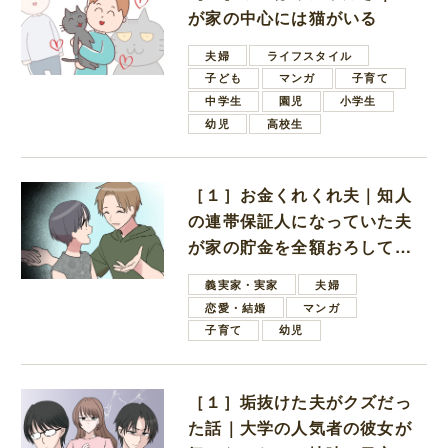
が家の中心には猫がいる
夫婦
ライフスタイル
子ども
マンガ
子育て
中学生
園児
小学生
幼児
高校生
［１］お金くれくれ夫｜知人
の連帯保証人になっていた夫
が家の貯金を全額おろしてほ
しいと言ってきた
義実家・実家
夫婦
恋愛・結婚
マンガ
子育て
幼児
［１］垢抜けた夫がクズだっ
た話｜大学の人気者の彼女が