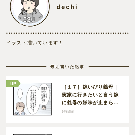
dechi
イラスト描いています！
最近書いた記事
［１７］嫁いびり義母｜
実家に行きたいと言う嫁
に義母の嫌味が止まらな
い。気遣ってくれるのは
9時間前
義父だけ