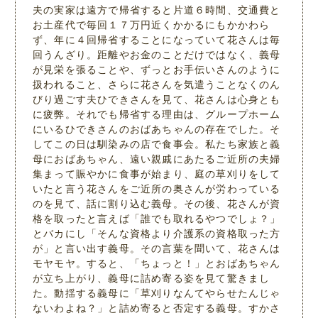
夫の実家は遠方で帰省すると片道６時間、交通費と
お土産代で毎回１７万円近くかかるにもかかわら
ず、年に４回帰省することになっていて花さんは毎
回うんざり。距離やお金のことだけではなく、義母
が見栄を張ることや、ずっとお手伝いさんのように
扱われること、さらに花さんを気遣うことなくのん
びり過ごす夫ひできさんを見て、花さんは心身とも
に疲弊。それでも帰省する理由は、グループホーム
にいるひできさんのおばあちゃんの存在でした。そ
してこの日は馴染みの店で食事会。私たち家族と義
母におばあちゃん、遠い親戚にあたるご近所の夫婦
集まって賑やかに食事が始まり、庭の草刈りをして
いたと言う花さんをご近所の奥さんが労わっている
のを見て、話に割り込む義母。その後、花さんが資
格を取ったと言えば「誰でも取れるやつでしょ？」
とバカにし「そんな資格より介護系の資格取った方
が」と言い出す義母。その言葉を聞いて、花さんは
モヤモヤ。すると、「ちょっと！」とおばあちゃん
が立ち上がり、義母に詰め寄る姿を見て驚きまし
た。動揺する義母に「草刈りなんてやらせたんじゃ
ないわよね？」と詰め寄ると否定する義母。すかさ