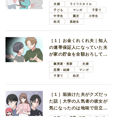
夫婦
ライフスタイル
子ども
マンガ
子育て
中学生
園児
小学生
幼児
高校生
［１］お金くれくれ夫｜知人
の連帯保証人になっていた夫
が家の貯金を全額おろしてほ
しいと言ってきた
義実家・実家
夫婦
恋愛・結婚
マンガ
子育て
幼児
［１］垢抜けた夫がクズだっ
た話｜大学の人気者の彼女が
気になったのは地味で目立た
ない男子学生