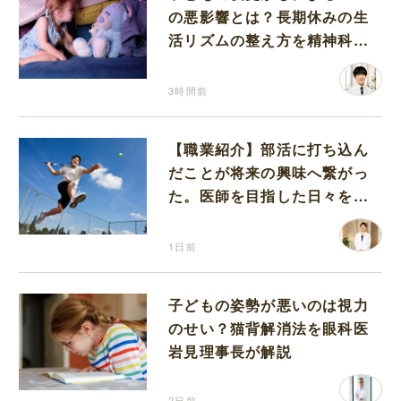
の悪影響とは？長期休みの生
活リズムの整え方を精神科医
が解説
3時間前
【職業紹介】部活に打ち込ん
だことが将来の興味へ繋がっ
た。医師を目指した日々を振
り返って思うこと
1日前
子どもの姿勢が悪いのは視力
のせい？猫背解消法を眼科医
岩見理事長が解説
2日前