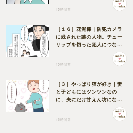
15時間前
［１６］花泥棒｜防犯カメラ
に残された謎の人物。チュー
リップを切った犯人につなが
る証拠になるのか期待する
15時間前
［３］やっぱり猫が好き｜妻
と子どもにはツンツンなの
に、夫にだけ甘えん坊になる
猫のギャップに癒される
15時間前