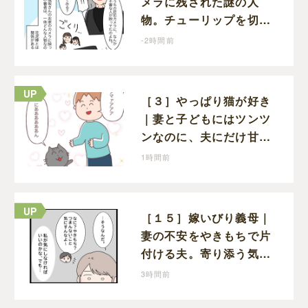
メラに残された謎の人
物。チューリップを切っ
た犯人につながる証拠に
-2時間前
なるのか期待する
［３］やっぱり猫が好き
｜妻と子どもにはツンツ
ンなのに、夫にだけ甘え
ん坊になる猫のギャップ
1時間前
に癒される
［１５］嫁いびり義母｜
妻の不安をやきもちで片
付ける夫。寄り添う気の
ない態度にモヤモヤが募
3時間前
る