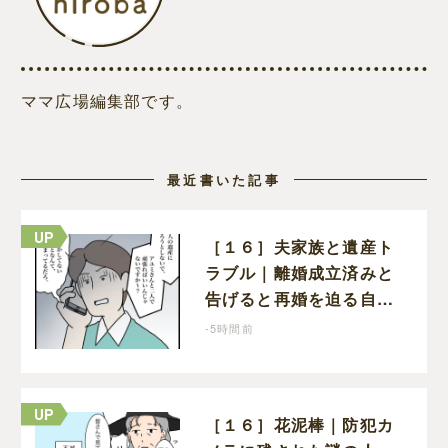
ママ広場編集部です。
最近書いた記事
［１６］夫家族と遺産ト
ラブル｜離婚成立済みと
告げると再婚を迫る自分
のことしか考えない元夫
-5時間前
［１６］花泥棒｜防犯カ