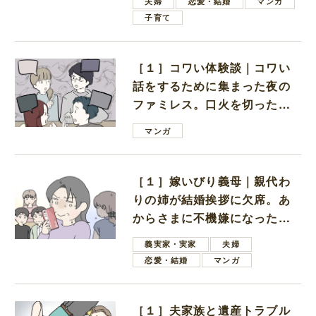
夫婦
恋愛・結婚
マンガ
子育て
［１］コワい体験談｜コワい
話をするために集まった夜の
ファミレス。口火を切ったの
は電車好きの男の子ママ
マンガ
［１］嫁いびり義母｜親代わ
りの姉が結婚挨拶に欠席。あ
からさまに不機嫌になった義
母
義実家・実家
夫婦
恋愛・結婚
マンガ
［１］夫家族と遺産トラブル