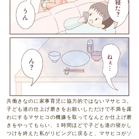
e
e
d
:
5
4
.
2
3
%
共働きなのに家事育児に協力的ではないマサヒコ。
子ども達の仕上げ磨きをお願いしただけで不満を露
わにするマサヒコの機嫌を取ってなんとか仕上げ磨
きをやってもらい、１時間ほどで子ども達の寝かし
つけを終えた私がリビングに戻ると、マサヒコがソ