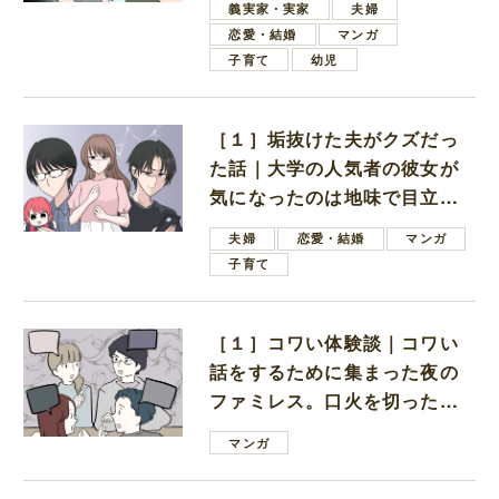
義実家・実家
夫婦
恋愛・結婚
マンガ
子育て
幼児
［１］垢抜けた夫がクズだっ
た話｜大学の人気者の彼女が
気になったのは地味で目立た
ない男子学生
夫婦
恋愛・結婚
マンガ
子育て
［１］コワい体験談｜コワい
話をするために集まった夜の
ファミレス。口火を切ったの
は電車好きの男の子ママ
マンガ