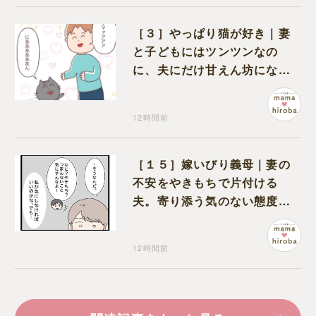
［３］やっぱり猫が好き｜妻
と子どもにはツンツンなの
に、夫にだけ甘えん坊になる
猫のギャップに癒される
12時間前
［１５］嫁いびり義母｜妻の
不安をやきもちで片付ける
夫。寄り添う気のない態度に
モヤモヤが募る
12時間前