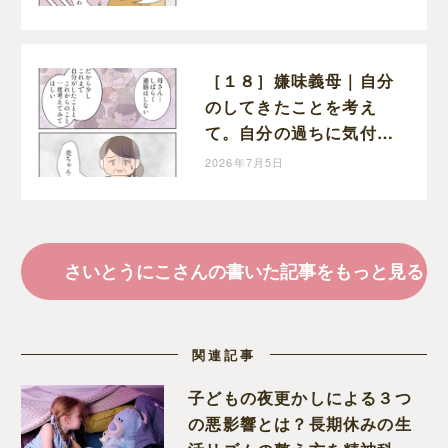
［１８］嫌味義母｜自分
のしてきたことを考え
て。自分の過ちに気付か
ない義母に距離を置くと
2026年7月5日
告げた夫
さいとうにこさんの書いた記事をもっと見る
関連記事
子どもの夜更かしによる３つ
の悪影響とは？長期休みの生