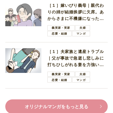
［１］嫁いびり義母｜親代わ
りの姉が結婚挨拶に欠席。あ
からさまに不機嫌になった義
母
義実家・実家
夫婦
恋愛・結婚
マンガ
［１］夫家族と遺産トラブル
｜父が事故で急逝し悲しみに
打ちひしがれる妻を力強い言
葉で励ます夫
義実家・実家
夫婦
恋愛・結婚
マンガ
オリジナルマンガをもっと見る