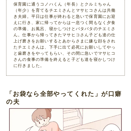
保育園に通うコノハくん（年長）とクルミちゃん
（年少）を育てるチエミさんとマサヒコさんは共働
き夫婦。平日は仕事が終わると急いで保育園にお迎
えに行き、家に帰ってからは一息つく間もなく夕食
の準備、お風呂、寝かしつけとバタバタのチエミさ
ん。仕事から帰ってきたマサヒコさん子ども達の仕
上げ磨きをお願いするとあからさまに嫌な顔をされ
たチエミさんは、下手に出て必死にお願いしてやっ
と歯磨きをやってもらい、その間に急いでマサヒコ
さんの食事の準備を終えると子ども達を寝かしつけ
に行きました。
「お袋なら全部やってくれた」が口癖
の夫
L
/
M
o
u
a
t
d