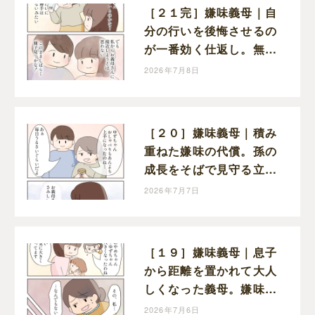
［２１完］嫌味義母｜自
分の行いを後悔させるの
が一番効く仕返し。無理
に戦わず距離を取ること
2026年7月8日
を選んだ嫁
［２０］嫌味義母｜積み
重ねた嫌味の代償。孫の
成長をそばで見守る立場
を失って寂しさを抱える
2026年7月7日
義母
［１９］嫌味義母｜息子
から距離を置かれて大人
しくなった義母。嫌味も
ないが謝罪もない
2026年7月6日