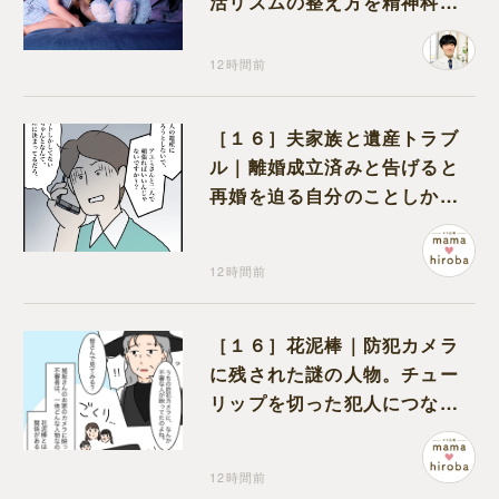
活リズムの整え方を精神科医
が解説
12時間前
［１６］夫家族と遺産トラブ
ル｜離婚成立済みと告げると
再婚を迫る自分のことしか考
えない元夫
12時間前
［１６］花泥棒｜防犯カメラ
に残された謎の人物。チュー
リップを切った犯人につなが
る証拠になるのか期待する
12時間前