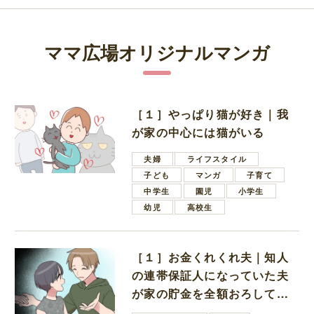
ママ広場オリジナルマンガ
［１］やっぱり猫が好き｜我
が家の中心には猫がいる
夫婦
ライフスタイル
子ども
マンガ
子育て
中学生
園児
小学生
幼児
高校生
［１］お金くれくれ夫｜知人
の連帯保証人になっていた夫
が家の貯金を全額おろしてほ
しいと言ってきた