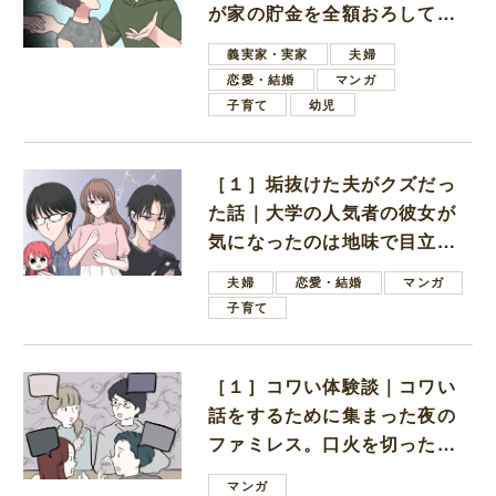
が家の貯金を全額おろしてほ
しいと言ってきた
義実家・実家
夫婦
恋愛・結婚
マンガ
子育て
幼児
［１］垢抜けた夫がクズだっ
た話｜大学の人気者の彼女が
気になったのは地味で目立た
ない男子学生
夫婦
恋愛・結婚
マンガ
子育て
［１］コワい体験談｜コワい
話をするために集まった夜の
ファミレス。口火を切ったの
は電車好きの男の子ママ
マンガ