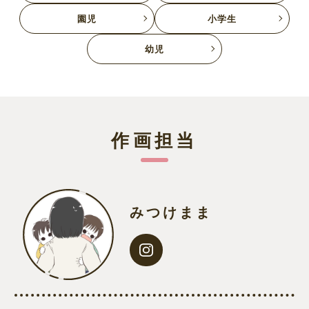
園児
小学生
幼児
作画担当
みつけまま