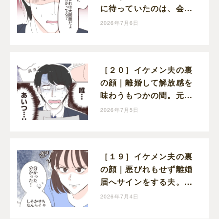
に待っていたのは、会社
からの厳しい処罰と信頼
2026年7月6日
の失墜だった
［２０］イケメン夫の裏
の顔｜離婚して解放感を
味わうもつかの間。元夫
が会社で見せられたのは
2026年7月5日
浮気の証拠
［１９］イケメン夫の裏
の顔｜悪びれもせず離婚
届へサインをする夫。見
下した態度にちくりと棘
2026年7月4日
を刺す