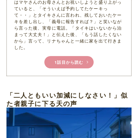
はマヤさんのお母さんとお祝いしようと盛り上がっ
ていると、「そういえば予約してたケーキっ
て・・」とタイキさんに言われ、残しておいたケー
キを差し出し、「義母に報告すれば？」と笑いなが
ら言った後、実母に電話。「タイキはいないから泊
まって大丈夫！」と伝えた後、「もう話したくない
から」言って、リナちゃんと一緒に家を出て行きま
した。
1話目から読む
「二人ともいい加減にしなさい！」似
た者親子に下る天の声