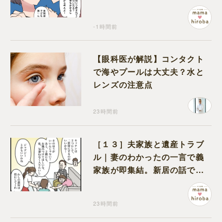
を第一に考えてと流される
-1時間前
【眼科医が解説】コンタクト
で海やプールは大丈夫？水と
レンズの注意点
23時間前
［１３］夫家族と遺産トラブ
ル｜妻のわかったの一言で義
家族が即集結。新居の話で盛
り上がる義家族を置いて実家
に帰る妻
23時間前