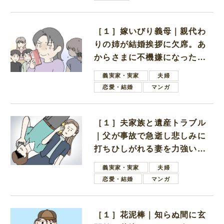
［１］嫁いびり義母｜親代わ
りの姉が結婚挨拶に欠席。あ
からさまに不機嫌になった義
母
義実家・実家
夫婦
恋愛・結婚
マンガ
［１］夫家族と遺産トラブル
｜父が事故で急逝し悲しみに
打ちひしがれる妻を力強い言
葉で励ます夫
義実家・実家
夫婦
恋愛・結婚
マンガ
［１］花泥棒｜知らぬ間に玄