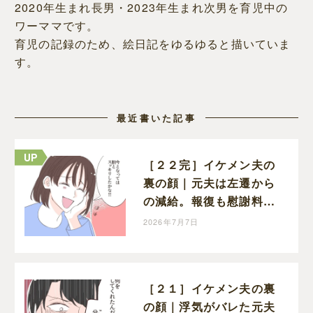
2020年生まれ長男・2023年生まれ次男を育児中の
ワーママです。
育児の記録のため、絵日記をゆるゆると描いていま
す。
最近書いた記事
［２２完］イケメン夫の
裏の顔｜元夫は左遷から
の減給。報復も慰謝料請
求も果たせた妻はスッキ
2026年7月7日
リした顔で笑う
［２１］イケメン夫の裏
の顔｜浮気がバレた元夫