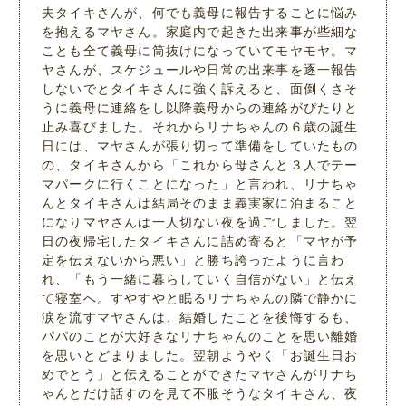
夫タイキさんが、何でも義母に報告することに悩み
を抱えるマヤさん。家庭内で起きた出来事が些細な
ことも全て義母に筒抜けになっていてモヤモヤ。マ
ヤさんが、スケジュールや日常の出来事を逐一報告
しないでとタイキさんに強く訴えると、面倒くさそ
うに義母に連絡をし以降義母からの連絡がぴたりと
止み喜びました。それからリナちゃんの６歳の誕生
日には、マヤさんが張り切って準備をしていたもの
の、タイキさんから「これから母さんと３人でテー
マパークに行くことになった」と言われ、リナちゃ
んとタイキさんは結局そのまま義実家に泊まること
になりマヤさんは一人切ない夜を過ごしました。翌
日の夜帰宅したタイキさんに詰め寄ると「マヤが予
定を伝えないから悪い」と勝ち誇ったように言わ
れ、「もう一緒に暮らしていく自信がない」と伝え
て寝室へ。すやすやと眠るリナちゃんの隣で静かに
涙を流すマヤさんは、結婚したことを後悔するも、
パパのことが大好きなリナちゃんのことを思い離婚
を思いとどまりました。翌朝ようやく「お誕生日お
めでとう」と伝えることができたマヤさんがリナち
ゃんとだけ話すのを見て不服そうなタイキさん、夜