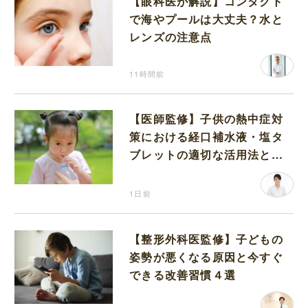
【眼科医が解説】コンタクト
で海やプールは大丈夫？水と
レンズの注意点
11時間前
【医師監修】子供の熱中症対
策における経口補水液・塩タ
ブレットの適切な活用法と水
分補給の注意点
1日前
【整形外科医監修】子どもの
姿勢が悪くなる原因と今すぐ
できる改善習慣４選