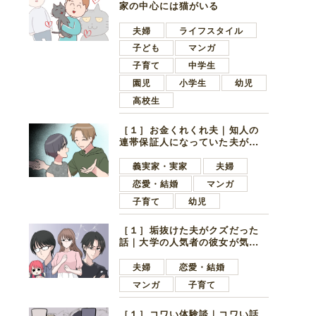
家の中心には猫がいる
夫婦
ライフスタイル
子ども
マンガ
子育て
中学生
園児
小学生
幼児
高校生
［１］お金くれくれ夫｜知人の
連帯保証人になっていた夫が家
の貯金を全額おろしてほしいと
言ってきた
義実家・実家
夫婦
恋愛・結婚
マンガ
子育て
幼児
［１］垢抜けた夫がクズだった
話｜大学の人気者の彼女が気に
なったのは地味で目立たない男
子学生
夫婦
恋愛・結婚
マンガ
子育て
［１］コワい体験談｜コワい話