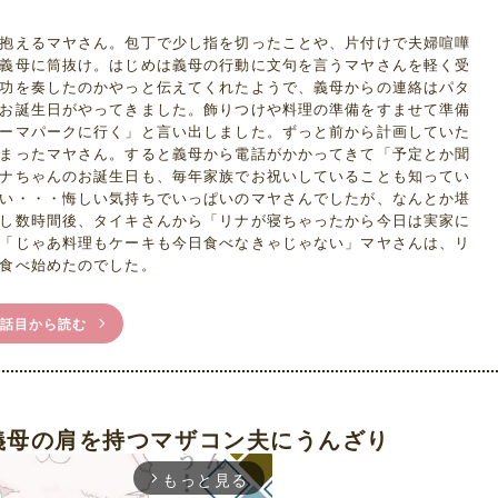
抱えるマヤさん。包丁で少し指を切ったことや、片付けで夫婦喧嘩
義母に筒抜け。はじめは義母の行動に文句を言うマヤさんを軽く受
功を奏したのかやっと伝えてくれたようで、義母からの連絡はパタ
お誕生日がやってきました。飾りつけや料理の準備をすませて準備
ーマパークに行く」と言い出しました。ずっと前から計画していた
まったマヤさん。すると義母から電話がかかってきて「予定とか聞
ナちゃんのお誕生日も、毎年家族でお祝いしていることも知ってい
い・・・悔しい気持ちでいっぱいのマヤさんでしたが、なんとか堪
し数時間後、タイキさんから「リナが寝ちゃったから今日は実家に
「じゃあ料理もケーキも今日食べなきゃじゃない」マヤさんは、リ
食べ始めたのでした。
1話目から読む
義母の肩を持つマザコン夫にうんざり
もっと見る
arrow_forward_ios