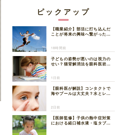
ピックアップ
【職業紹介】部活に打ち込んだ
ことが将来の興味へ繋がった。
医師を目指した日々を振り返っ
て思うこと
18時間前
子どもの姿勢が悪いのは視力の
せい？猫背解消法を眼科医岩見
理事長が解説
1日前
【眼科医が解説】コンタクトで
海やプールは大丈夫？水とレン
ズの注意点
2日前
【医師監修】子供の熱中症対策
における経口補水液・塩タブレ
ットの適切な活用法と水分補給
の注意点