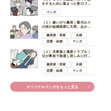
をするために集まった夜のファ
ミレス。口火を切ったのは電車
好きの男の子ママ
マンガ
［１］嫁いびり義母｜親代わり
の姉が結婚挨拶に欠席。あから
さまに不機嫌になった義母
義実家・実家
夫婦
恋愛・結婚
マンガ
［１］夫家族と遺産トラブル｜
父が事故で急逝し悲しみに打ち
ひしがれる妻を力強い言葉で励
ます夫
義実家・実家
夫婦
恋愛・結婚
マンガ
オリジナルマンガをもっと見る