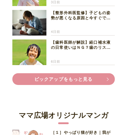
3日前
【整形外科医監修】子どもの姿
勢が悪くなる原因と今すぐでき
る改善習慣４選
4日前
【歯科医師が解説】経口補水液
の日常使いはＮＧ？歯のリスク
と熱中症対策
6日前
ピックアップをもっと見る
ママ広場オリジナルマンガ
［１］やっぱり猫が好き｜我が