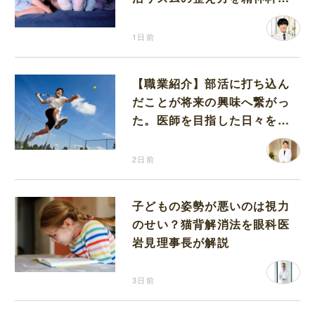
が解説
1日前
【職業紹介】部活に打ち込ん
だことが将来の興味へ繋がっ
た。医師を目指した日々を振
り返って思うこと
2日前
子どもの姿勢が悪いのは視力
のせい？猫背解消法を眼科医
岩見理事長が解説
3日前