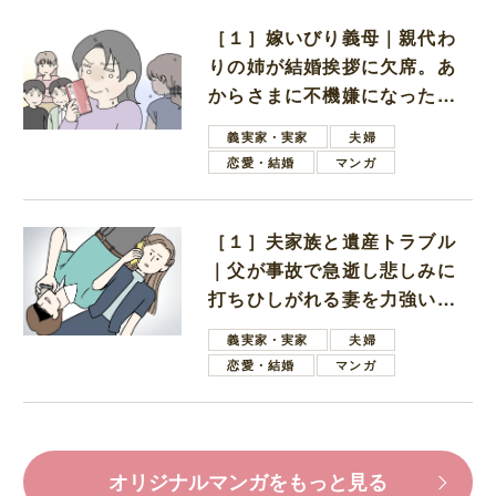
［１］嫁いびり義母｜親代わ
りの姉が結婚挨拶に欠席。あ
からさまに不機嫌になった義
母
義実家・実家
夫婦
恋愛・結婚
マンガ
［１］夫家族と遺産トラブル
｜父が事故で急逝し悲しみに
打ちひしがれる妻を力強い言
葉で励ます夫
義実家・実家
夫婦
恋愛・結婚
マンガ
オリジナルマンガをもっと見る