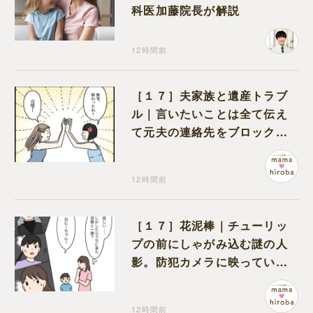
科医加藤院長が解説
12時間前
［１７］夫家族と遺産トラブ
ル｜言いたいことは全て伝え
て元夫の連絡先をブロック。
離婚できた喜びを噛みしめる
12時間前
［１７］花泥棒｜チューリッ
プの前にしゃがみ込む謎の人
影。防犯カメラに映っていた
のは娘の友達だった
12時間前