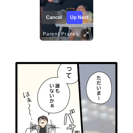
Her Standards Are Already High
Childhood Memories
Parent Pranks
TRUVID 広島と宮島 – 歴史と美しさ
TRUVID 魅力的な京都――時を超える静寂と伝統美
TRUVID 野生の北海道 – 雪と自然
TRUVID 餅 ― 日本のやさしい甘さと伝統の味
Her standards are already high