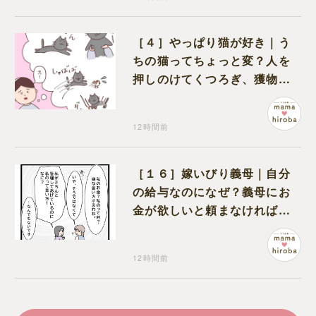
［４］やっぱり猫が好き｜う
ちの猫ってちょっと変？人を
押しのけてくつろぎ、獲物に
も物怖じしない鋼のハート
12時間前
［１６］嫁いびり義母｜自分
の給与なのになぜ？義母にお
金が欲しいと頼まなければな
らない状況に疑問を抱く
12時間前