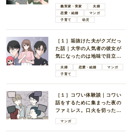
しいと言ってきた
義実家・実家
夫婦
恋愛・結婚
マンガ
子育て
幼児
［１］垢抜けた夫がクズだっ
た話｜大学の人気者の彼女が
気になったのは地味で目立た
ない男子学生
夫婦
恋愛・結婚
マンガ
子育て
［１］コワい体験談｜コワい
話をするために集まった夜の
ファミレス。口火を切ったの
は電車好きの男の子ママ
マンガ