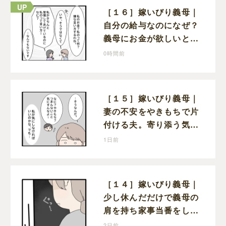
［１６］嫁いびり義母｜
自分の給与なのになぜ？
義母にお金が欲しいと頼
まなければならない状況
0時間前
に疑問を抱く
［１５］嫁いびり義母｜
妻の不安をやきもちで片
付ける夫。寄り添う気の
ない態度にモヤモヤが募
1日前
る
［１４］嫁いびり義母｜
少し休んだだけで義母の
肩を持ち家事当番をしな
かったと責める夫
2日前