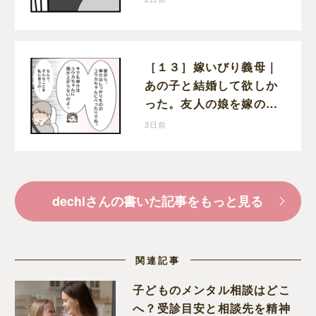
［１３］嫁いびり義母｜
あの子と結婚して欲しか
った。友人の娘を嫁の前
で褒めちぎる無神経な義
3日前
母
dechiさんの書いた記事をもっと見る
関連記事
子どものメンタル相談はどこ
へ？受診目安と相談先を精神