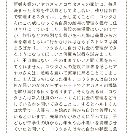
新婚夫婦のアヤカさんとコウタさんの家計は、毎月
決まった金額を生活費として出し合い、残りは各自
で管理するスタイル。しかし驚くことに、コウタさ
んはこの歳になっても自身の給与の管理を義母に任
せきりにしていました。普段の生活費はいいのです
が、旅行などの特別な出費があった際は義母からお
金を別途もらいに行かなければならずストレスは溜
まるばかり。コウタさんに自分でお金の管理ができ
るようになってほしいと何度も説得を試みました
が、不自由はないし今のままでいいと聞く耳をもっ
てくれません。コウタさんの態度に限界を感じたア
ヤカさんは、通帳を置いて実家に帰ることにしまし
た。１人ぼっちになった後も、コウタさんは自分の
何が悪いのか分からずチャットでアヤカさんの機嫌
を取り続ける日々を送ります。そんなある日、コウ
タさんは新入社員のハルトくんにお金の管理をどう
しているかを聞いてみることに。するとハルトくん
は大学で一人暮らしを始めた時から自分で管理して
いるといいます。先輩のかがみさんに至っては、子
どもが中学生の頃からお年玉やお小遣いを管理させ
ていたと聞いて、コウタさんは今の自分の状況に危