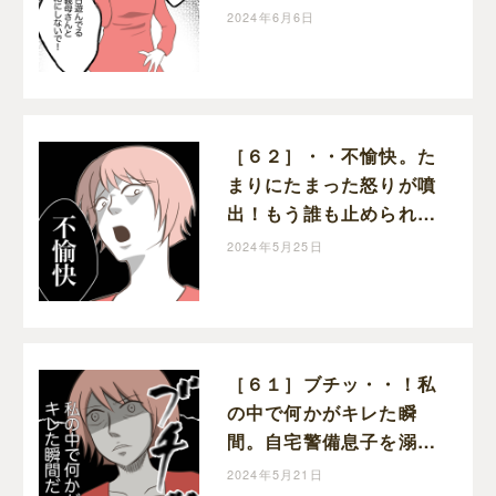
息子を溺愛する義母｜わ
2024年6月6日
たすの子育て漫画
［６２］・・不愉快。た
まりにたまった怒りが噴
出！もう誰も止められな
い！自宅警備息子を溺愛
2024年5月25日
する義母｜わたすの子育
て漫画
［６１］ブチッ・・！私
の中で何かがキレた瞬
間。自宅警備息子を溺愛
する義母｜わたすの子育
2024年5月21日