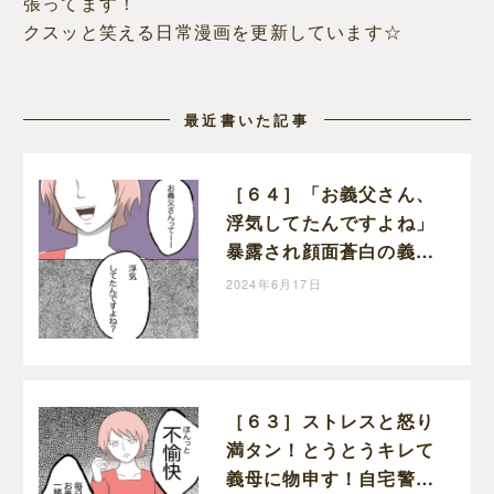
張ってます！
クスッと笑える日常漫画を更新しています☆
最近書いた記事
［６４］「お義父さん、
浮気してたんですよね」
暴露され顔面蒼白の義
母。自宅警備息子を溺愛
2024年6月17日
する義母｜わたすの子育
て漫画
［６３］ストレスと怒り
満タン！とうとうキレて
義母に物申す！自宅警備