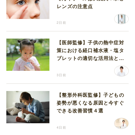
レンズの注意点
2日前
【医師監修】子供の熱中症対
策における経口補水液・塩タ
ブレットの適切な活用法と水
分補給の注意点
3日前
【整形外科医監修】子どもの
姿勢が悪くなる原因と今すぐ
できる改善習慣４選
4日前