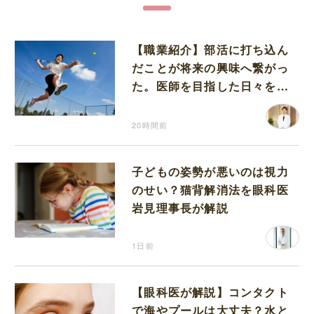
【職業紹介】部活に打ち込ん
だことが将来の興味へ繋がっ
た。医師を目指した日々を振
り返って思うこと
20時間前
子どもの姿勢が悪いのは視力
のせい？猫背解消法を眼科医
岩見理事長が解説
1日前
【眼科医が解説】コンタクト
で海やプールは大丈夫？水と