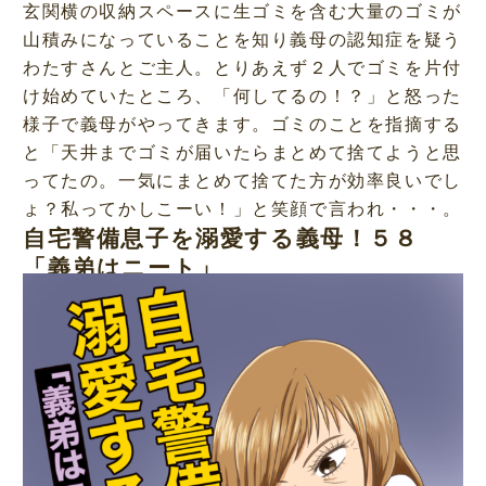
玄関横の収納スペースに生ゴミを含む大量のゴミが
山積みになっていることを知り義母の認知症を疑う
わたすさんとご主人。とりあえず２人でゴミを片付
け始めていたところ、「何してるの！？」と怒った
様子で義母がやってきます。ゴミのことを指摘する
と「天井までゴミが届いたらまとめて捨てようと思
ってたの。一気にまとめて捨てた方が効率良いでし
ょ？私ってかしこーい！」と笑顔で言われ・・・。
自宅警備息子を溺愛する義母！５８
「義弟はニート」