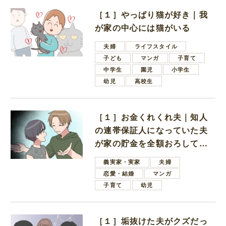
［１］やっぱり猫が好き｜我
が家の中心には猫がいる
夫婦
ライフスタイル
子ども
マンガ
子育て
中学生
園児
小学生
幼児
高校生
［１］お金くれくれ夫｜知人
の連帯保証人になっていた夫
が家の貯金を全額おろしてほ
しいと言ってきた
義実家・実家
夫婦
恋愛・結婚
マンガ
子育て
幼児
［１］垢抜けた夫がクズだっ