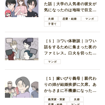
た話｜大学の人気者の彼女が
気になったのは地味で目立た
ない男子学生
夫婦
恋愛・結婚
マンガ
子育て
［１］コワい体験談｜コワい
話をするために集まった夜の
ファミレス。口火を切ったの
は電車好きの男の子ママ
マンガ
［１］嫁いびり義母｜親代わ
りの姉が結婚挨拶に欠席。あ
からさまに不機嫌になった義
母
義実家・実家
夫婦
恋愛・結婚
マンガ