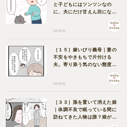
と子どもにはツンツンなの
に、夫にだけ甘えん坊になる
猫のギャップに癒される
8時間前
［１５］嫁いびり義母｜妻の
不安をやきもちで片付ける
夫。寄り添う気のない態度に
モヤモヤが募る
8時間前
［３３］孫を置いて消えた娘
｜体調不良で眠っている間に
訪ねてきた人物は誰？娘が戻
ってきたのかと不安になる