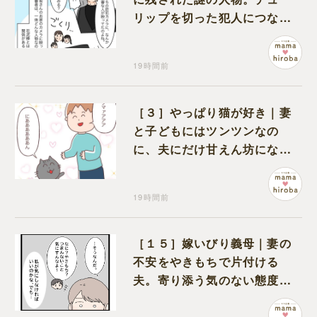
リップを切った犯人につなが
る証拠になるのか期待する
19時間前
［３］やっぱり猫が好き｜妻
と子どもにはツンツンなの
に、夫にだけ甘えん坊になる
猫のギャップに癒される
19時間前
［１５］嫁いびり義母｜妻の
不安をやきもちで片付ける
夫。寄り添う気のない態度に
モヤモヤが募る