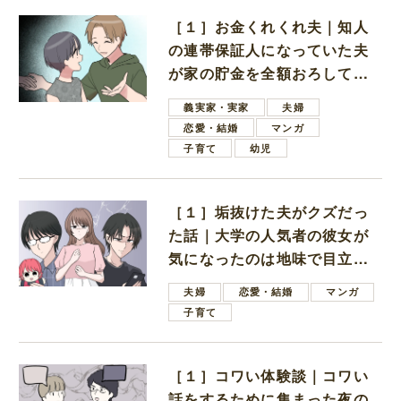
［１］お金くれくれ夫｜知人
の連帯保証人になっていた夫
が家の貯金を全額おろしてほ
しいと言ってきた
義実家・実家
夫婦
恋愛・結婚
マンガ
子育て
幼児
［１］垢抜けた夫がクズだっ
た話｜大学の人気者の彼女が
気になったのは地味で目立た
ない男子学生
夫婦
恋愛・結婚
マンガ
子育て
［１］コワい体験談｜コワい
話をするために集まった夜の