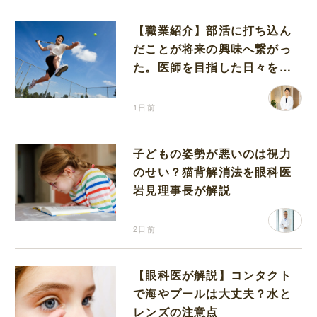
【職業紹介】部活に打ち込ん
だことが将来の興味へ繋がっ
た。医師を目指した日々を振
り返って思うこと
1日前
子どもの姿勢が悪いのは視力
のせい？猫背解消法を眼科医
岩見理事長が解説
2日前
【眼科医が解説】コンタクト
で海やプールは大丈夫？水と
レンズの注意点