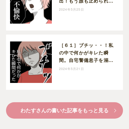
出！もう誰も止められな
い！自宅警備息子を溺愛
2024年5月25日
する義母｜わたすの子育
て漫画
［６１］ブチッ・・！私
の中で何かがキレた瞬
間。自宅警備息子を溺愛
する義母｜わたすの子育
2024年5月21日
て漫画
わたすさんの書いた記事をもっと見る