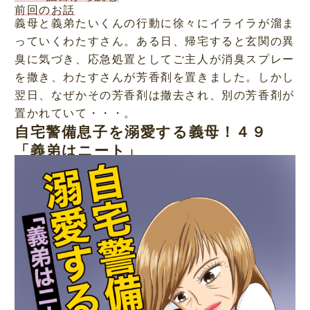
前回のお話
義母と義弟たいくんの行動に徐々にイライラが溜ま
っていくわたすさん。ある日、帰宅すると玄関の異
臭に気づき、応急処置としてご主人が消臭スプレー
を撒き、わたすさんが芳香剤を置きました。しかし
翌日、なぜかその芳香剤は撤去され、別の芳香剤が
置かれていて・・・。
自宅警備息子を溺愛する義母！４９
「義弟はニート」