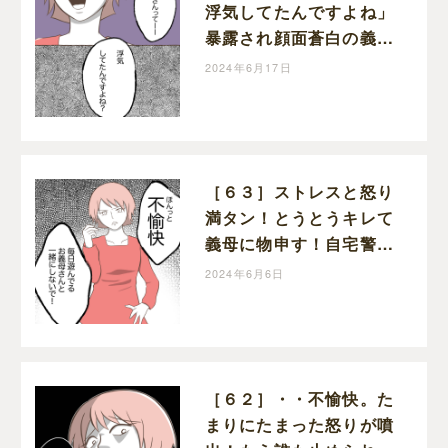
浮気してたんですよね」
暴露され顔面蒼白の義
母。自宅警備息子を溺愛
2024年6月17日
する義母｜わたすの子育
て漫画
［６３］ストレスと怒り
満タン！とうとうキレて
義母に物申す！自宅警備
息子を溺愛する義母｜わ
2024年6月6日
たすの子育て漫画
［６２］・・不愉快。た
まりにたまった怒りが噴