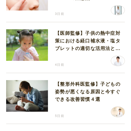
3日前
【医師監修】子供の熱中症対
策における経口補水液・塩タ
ブレットの適切な活用法と水
分補給の注意点
4日前
【整形外科医監修】子どもの
姿勢が悪くなる原因と今すぐ
できる改善習慣４選
5日前