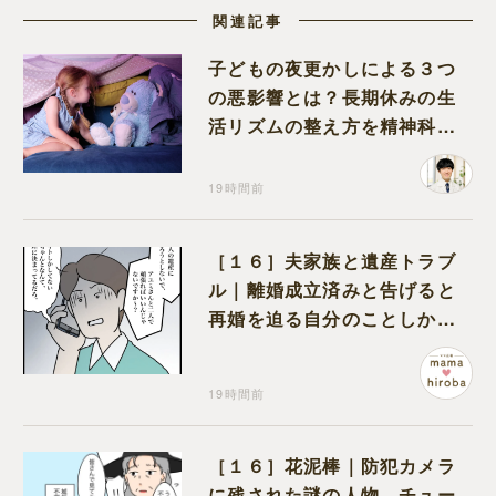
関連記事
子どもの夜更かしによる３つ
の悪影響とは？長期休みの生
活リズムの整え方を精神科医
が解説
19時間前
［１６］夫家族と遺産トラブ
ル｜離婚成立済みと告げると
再婚を迫る自分のことしか考
えない元夫
19時間前
［１６］花泥棒｜防犯カメラ
に残された謎の人物。チュー