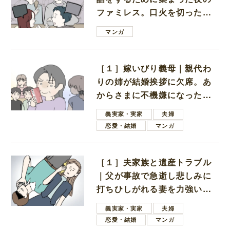
ファミレス。口火を切ったの
は電車好きの男の子ママ
マンガ
［１］嫁いびり義母｜親代わ
りの姉が結婚挨拶に欠席。あ
からさまに不機嫌になった義
母
義実家・実家
夫婦
恋愛・結婚
マンガ
［１］夫家族と遺産トラブル
｜父が事故で急逝し悲しみに
打ちひしがれる妻を力強い言
葉で励ます夫
義実家・実家
夫婦
恋愛・結婚
マンガ