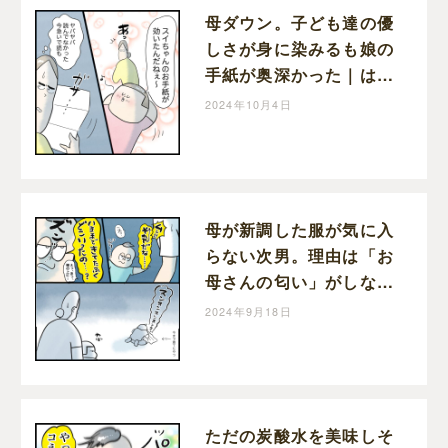
母ダウン。子ども達の優
しさが身に染みるも娘の
手紙が奥深かった｜はん
ままの子育て絵日記
2024年10月4日
母が新調した服が気に入
らない次男。理由は「お
母さんの匂い」がしない
から｜はんままの子育て
2024年9月18日
絵日記
ただの炭酸水を美味しそ