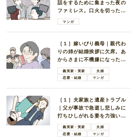
話をするために集まった夜の
ファミレス。口火を切ったの
は電車好きの男の子ママ
マンガ
［１］嫁いびり義母｜親代わ
りの姉が結婚挨拶に欠席。あ
からさまに不機嫌になった義
母
義実家・実家
夫婦
恋愛・結婚
マンガ
［１］夫家族と遺産トラブル
｜父が事故で急逝し悲しみに
打ちひしがれる妻を力強い言
葉で励ます夫
義実家・実家
夫婦
恋愛・結婚
マンガ