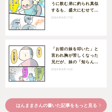
うに飲む弟に釣られ真似
するも、盛大にむせて後
悔する兄と姉｜はんまま
2024年9月17日
の子育て絵日記
「お前の妹を叩いた」と
言われ胸が苦しくなった
兄だが、妹の「知らん」
で友達の嘘だと判明し苦
2024年9月14日
しみ損の兄｜はんままの
子育て絵日記
はんままさんの書いた記事をもっと見る