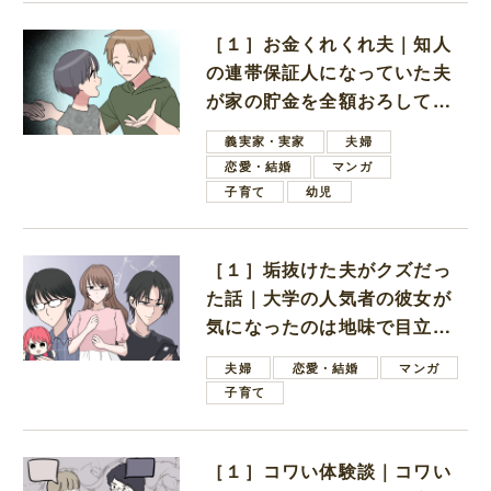
［１］お金くれくれ夫｜知人
の連帯保証人になっていた夫
が家の貯金を全額おろしてほ
しいと言ってきた
義実家・実家
夫婦
恋愛・結婚
マンガ
子育て
幼児
［１］垢抜けた夫がクズだっ
た話｜大学の人気者の彼女が
気になったのは地味で目立た
ない男子学生
夫婦
恋愛・結婚
マンガ
子育て
［１］コワい体験談｜コワい