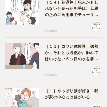
［１４］花泥棒｜犯人かもし
れないと疑った相手は、母親
のために画用紙でチューリッ
プを作っていただけだった
12時間前
［１１］コワい体験談｜偶然
か、それとも必然か。触れて
はいけない５つ目の水を前に
コワい話を続ける一同
12時間前
［１］やっぱり猫が好き｜我
が家の中心には猫がいる