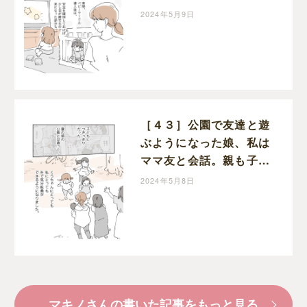
ま。２歳差育児の記録｜
2024年5月9日
マキノの育児日記
［４３］公園で友達と遊
ぶようになった娘、私は
ママ友と会話。親も子も
外で気分転換できるよう
2024年5月8日
に。２歳差育児の記録｜
マキノの育児日記
マキノさんの書いた記事をもっと見る