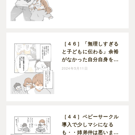
児の記録｜マキノの育児
日記
［４６］「無理しすぎる
と子どもに伝わる」余裕
がなかった自分自身を振
り返って思うこと。２歳
2024年5月11日
差育児の記録｜マキノの
育児日記
［４４］ベビーサークル
導入で少しマシになる
も・・姉弟仲は悪いま