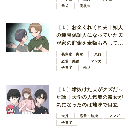
幼児
高校生
［１］お金くれくれ夫｜知人
の連帯保証人になっていた夫
が家の貯金を全額おろしてほ
しいと言ってきた
義実家・実家
夫婦
恋愛・結婚
マンガ
子育て
幼児
［１］垢抜けた夫がクズだっ
た話｜大学の人気者の彼女が
気になったのは地味で目立た
ない男子学生
夫婦
恋愛・結婚
マンガ
子育て