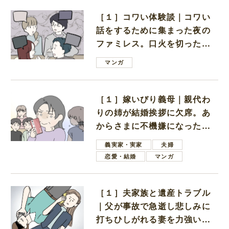
［１］コワい体験談｜コワい
話をするために集まった夜の
ファミレス。口火を切ったの
は電車好きの男の子ママ
マンガ
［１］嫁いびり義母｜親代わ
りの姉が結婚挨拶に欠席。あ
からさまに不機嫌になった義
母
義実家・実家
夫婦
恋愛・結婚
マンガ
［１］夫家族と遺産トラブル
｜父が事故で急逝し悲しみに
打ちひしがれる妻を力強い言