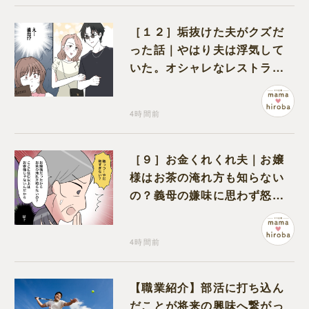
［１２］垢抜けた夫がクズだ
った話｜やはり夫は浮気して
いた。オシャレなレストラン
で夫の浮気現場に遭遇
4時間前
［９］お金くれくれ夫｜お嬢
様はお茶の淹れ方も知らない
の？義母の嫌味に思わず怒り
が込み上げる
4時間前
【職業紹介】部活に打ち込ん
だことが将来の興味へ繋がっ