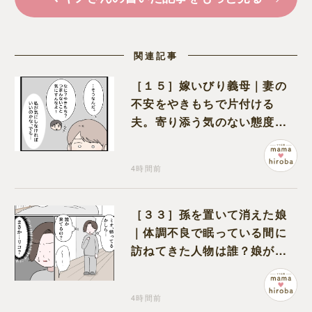
関連記事
［１５］嫁いびり義母｜妻の
不安をやきもちで片付ける
夫。寄り添う気のない態度に
モヤモヤが募る
4時間前
［３３］孫を置いて消えた娘
｜体調不良で眠っている間に
訪ねてきた人物は誰？娘が戻
ってきたのかと不安になる
4時間前