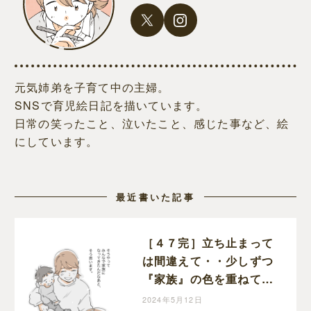
元気姉弟を子育て中の主婦。
SNSで育児絵日記を描いています。
日常の笑ったこと、泣いたこと、感じた事など、絵
にしています。
最近書いた記事
［４７完］立ち止まって
は間違えて・・少しずつ
『家族』の色を重ねてき
たのだと実感！２歳差育
2024年5月12日