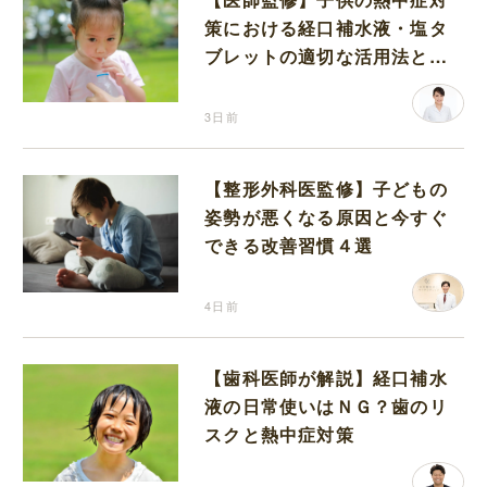
策における経口補水液・塩タ
ブレットの適切な活用法と水
分補給の注意点
3日前
【整形外科医監修】子どもの
姿勢が悪くなる原因と今すぐ
できる改善習慣４選
4日前
【歯科医師が解説】経口補水
液の日常使いはＮＧ？歯のリ
スクと熱中症対策