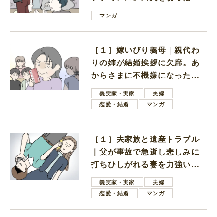
は電車好きの男の子ママ
マンガ
［１］嫁いびり義母｜親代わ
りの姉が結婚挨拶に欠席。あ
からさまに不機嫌になった義
母
義実家・実家
夫婦
恋愛・結婚
マンガ
［１］夫家族と遺産トラブル
｜父が事故で急逝し悲しみに
打ちひしがれる妻を力強い言
葉で励ます夫
義実家・実家
夫婦
恋愛・結婚
マンガ