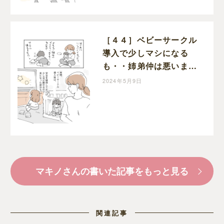
［４４］ベビーサークル
導入で少しマシになる
も・・姉弟仲は悪いま
ま。２歳差育児の記録｜
2024年5月9日
マキノの育児日記
マキノさんの書いた記事をもっと見る
関連記事