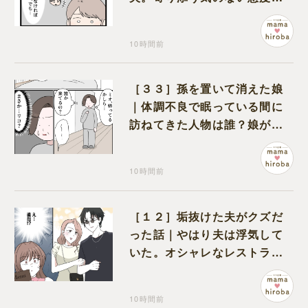
モヤモヤが募る
10時間前
［３３］孫を置いて消えた娘
｜体調不良で眠っている間に
訪ねてきた人物は誰？娘が戻
ってきたのかと不安になる
10時間前
［１２］垢抜けた夫がクズだ
った話｜やはり夫は浮気して
いた。オシャレなレストラン
で夫の浮気現場に遭遇
10時間前