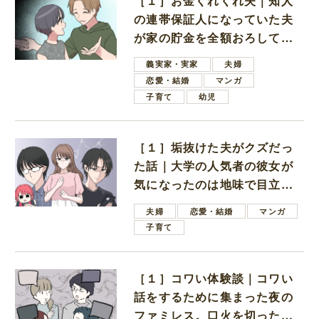
［１］お金くれくれ夫｜知人
の連帯保証人になっていた夫
が家の貯金を全額おろしてほ
しいと言ってきた
義実家・実家
夫婦
恋愛・結婚
マンガ
子育て
幼児
［１］垢抜けた夫がクズだっ
た話｜大学の人気者の彼女が
気になったのは地味で目立た
ない男子学生
夫婦
恋愛・結婚
マンガ
子育て
［１］コワい体験談｜コワい
話をするために集まった夜の
ファミレス。口火を切ったの