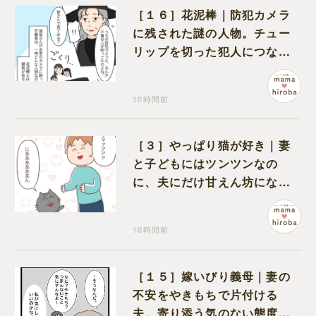
［１６］花泥棒｜防犯カメラ
に残された謎の人物。チュー
リップを切った犯人につなが
る証拠になるのか期待する
10時間前
［３］やっぱり猫が好き｜妻
と子どもにはツンツンなの
に、夫にだけ甘えん坊になる
猫のギャップに癒される
10時間前
［１５］嫁いびり義母｜妻の
不安をやきもちで片付ける
夫。寄り添う気のない態度に