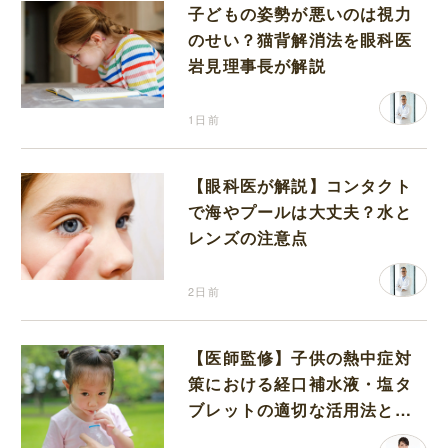
子どもの姿勢が悪いのは視力
のせい？猫背解消法を眼科医
岩見理事長が解説
1日前
【眼科医が解説】コンタクト
で海やプールは大丈夫？水と
レンズの注意点
2日前
【医師監修】子供の熱中症対
策における経口補水液・塩タ
ブレットの適切な活用法と水
分補給の注意点