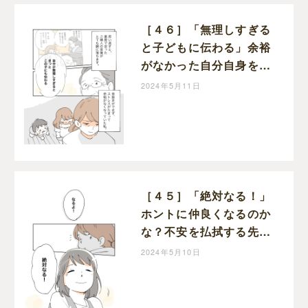
［４６］「無理しすぎる
と子どもに伝わる」余裕
がなかった自分自身を振
り返って思うこと。２歳
2024年5月11日
差育児の記録｜マキノの
育児日記
［４５］「絶対なる！」
ホントに仲良くなるのか
な？不安を払拭する先輩
ママの言葉。２歳差育児
2024年5月10日
の記録｜マキノの育児日
記