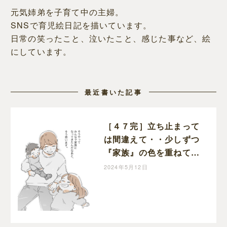
元気姉弟を子育て中の主婦。
SNSで育児絵日記を描いています。
日常の笑ったこと、泣いたこと、感じた事など、絵
にしています。
最近書いた記事
［４７完］立ち止まって
は間違えて・・少しずつ
『家族』の色を重ねてき
たのだと実感！２歳差育
2024年5月12日
児の記録｜マキノの育児
日記