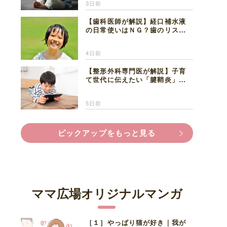
3日前
【歯科医師が解説】経口補水液
の日常使いはＮＧ？歯のリスク
と熱中症対策
4日前
【整形外科専門医が解説】子育
て世代に伝えたい「腱鞘炎」の
正しい知識と対処法
5日前
ピックアップをもっと見る
ママ広場オリジナルマンガ
［１］やっぱり猫が好き｜我が