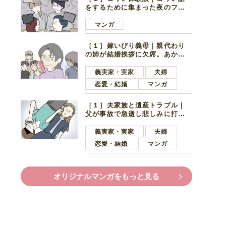
をするために集まった夜のファ
ミレス。口火を切ったのは電車
好きの男の子ママ
マンガ
［１］嫁いびり義母｜親代わり
の姉が結婚挨拶に欠席。あから
さまに不機嫌になった義母
義実家・実家
夫婦
恋愛・結婚
マンガ
［１］夫家族と遺産トラブル｜
父が事故で急逝し悲しみに打ち
ひしがれる妻を力強い言葉で励
ます夫
義実家・実家
夫婦
恋愛・結婚
マンガ
オリジナルマンガをもっと見る