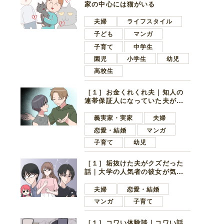
家の中心には猫がいる
夫婦
ライフスタイル
子ども
マンガ
子育て
中学生
園児
小学生
幼児
高校生
［１］お金くれくれ夫｜知人の
連帯保証人になっていた夫が家
の貯金を全額おろしてほしいと
言ってきた
義実家・実家
夫婦
恋愛・結婚
マンガ
子育て
幼児
［１］垢抜けた夫がクズだった
話｜大学の人気者の彼女が気に
なったのは地味で目立たない男
子学生
夫婦
恋愛・結婚
マンガ
子育て
［１］コワい体験談｜コワい話