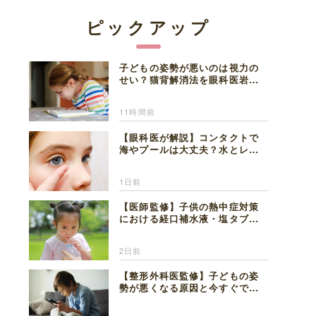
ピックアップ
子どもの姿勢が悪いのは視力の
せい？猫背解消法を眼科医岩見
理事長が解説
11時間前
【眼科医が解説】コンタクトで
海やプールは大丈夫？水とレン
ズの注意点
1日前
【医師監修】子供の熱中症対策
における経口補水液・塩タブレ
ットの適切な活用法と水分補給
の注意点
2日前
【整形外科医監修】子どもの姿
勢が悪くなる原因と今すぐでき
る改善習慣４選