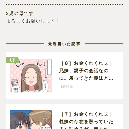
2児の母です
よろしくお願いします！
最近書いた記事
［８］お金くれくれ夫｜
兄妹、親子の会話なの
に。戻ってきた義妹と夫
や義母の様子になんだか
-1時間前
違和感
［７］お金くれくれ夫｜
義妹の存在を黙っていた
夫を詰めるが、産まれる