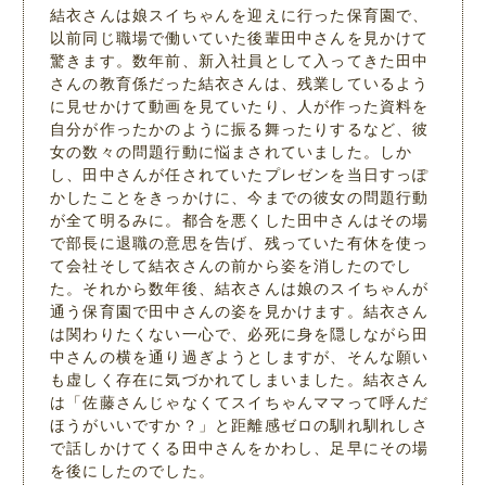
結衣さんは娘スイちゃんを迎えに行った保育園で、
以前同じ職場で働いていた後輩田中さんを見かけて
驚きます。数年前、新入社員として入ってきた田中
さんの教育係だった結衣さんは、残業しているよう
に見せかけて動画を見ていたり、人が作った資料を
自分が作ったかのように振る舞ったりするなど、彼
女の数々の問題行動に悩まされていました。しか
し、田中さんが任されていたプレゼンを当日すっぽ
かしたことをきっかけに、今までの彼女の問題行動
が全て明るみに。都合を悪くした田中さんはその場
で部長に退職の意思を告げ、残っていた有休を使っ
て会社そして結衣さんの前から姿を消したのでし
た。それから数年後、結衣さんは娘のスイちゃんが
通う保育園で田中さんの姿を見かけます。結衣さん
は関わりたくない一心で、必死に身を隠しながら田
中さんの横を通り過ぎようとしますが、そんな願い
も虚しく存在に気づかれてしまいました。結衣さん
は「佐藤さんじゃなくてスイちゃんママって呼んだ
ほうがいいですか？」と距離感ゼロの馴れ馴れしさ
で話しかけてくる田中さんをかわし、足早にその場
を後にしたのでした。