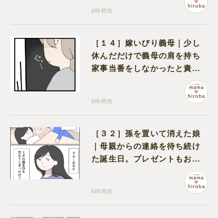
6時間前
［１４］嫁いびり義母｜少し
休んだだけで義母の肩を持ち
家事当番をしなかったと責め
る夫
6時間前
［３２］孫を置いて消えた娘
｜母親からの連絡を待ち続け
た誕生日。プレゼントもお祝
いの言葉も届かなかった
6時間前