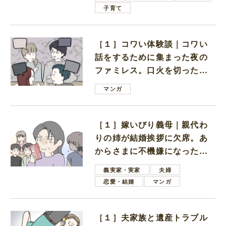
子育て
［１］コワい体験談｜コワい
話をするために集まった夜の
ファミレス。口火を切ったの
は電車好きの男の子ママ
マンガ
［１］嫁いびり義母｜親代わ
りの姉が結婚挨拶に欠席。あ
からさまに不機嫌になった義
母
義実家・実家
夫婦
恋愛・結婚
マンガ
［１］夫家族と遺産トラブル