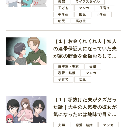
夫婦
ライフスタイル
子ども
マンガ
子育て
中学生
園児
小学生
幼児
高校生
［１］お金くれくれ夫｜知人
の連帯保証人になっていた夫
が家の貯金を全額おろしてほ
しいと言ってきた
義実家・実家
夫婦
恋愛・結婚
マンガ
子育て
幼児
［１］垢抜けた夫がクズだっ
た話｜大学の人気者の彼女が
気になったのは地味で目立た
ない男子学生
夫婦
恋愛・結婚
マンガ