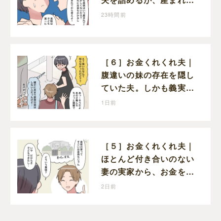
子どものことを第一に考
23時間前
えてと流される
［６］お金くれくれ夫｜
腹違いの妹の存在を隠し
ていた夫。しかも義実家
で一緒に暮らすことにな
1日前
り困惑する妻
［５］お金くれくれ夫｜
ほとんど付き合いのない
妻の実家から、お金を借
りようとする夫が怪しす
2日前
ぎる