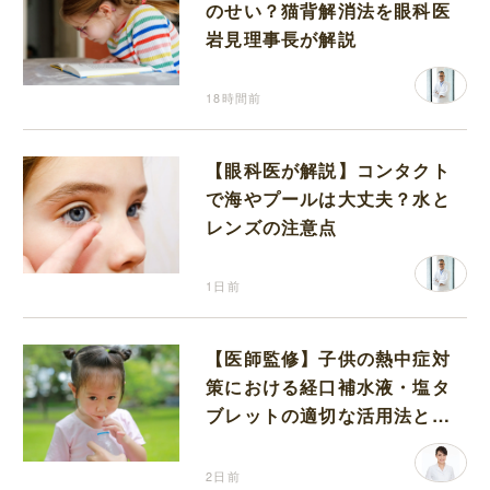
のせい？猫背解消法を眼科医
岩見理事長が解説
18時間前
【眼科医が解説】コンタクト
で海やプールは大丈夫？水と
レンズの注意点
1日前
【医師監修】子供の熱中症対
策における経口補水液・塩タ
ブレットの適切な活用法と水
分補給の注意点
2日前