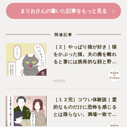
まりおさんの書いた記事をもっと見る
関連記事
［２］やっぱり猫が好き｜猫
をかぶった猫。夫の腕を離れ
ると妻には挑発的な顔と野太
い鳴き声
6時間前
［１２完］コワい体験談｜霊
的なものだけに恐怖を感じる
とは限らない。満場一致でコ
ワいと認定された意外な体験