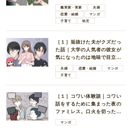
しいと言ってきた
義実家・実家
夫婦
恋愛・結婚
マンガ
子育て
幼児
［１］垢抜けた夫がクズだっ
た話｜大学の人気者の彼女が
気になったのは地味で目立た
ない男子学生
夫婦
恋愛・結婚
マンガ
子育て
［１］コワい体験談｜コワい
話をするために集まった夜の
ファミレス。口火を切ったの
は電車好きの男の子ママ
マンガ