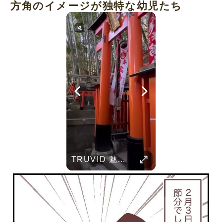
方角のイメージが独特な幼児たち
Her Standards Are Already High
TRUVID 広島と宮島 – 歴史と美しさ
TRUVID 魅力的な京都――時を超える静寂と伝統美
Parent Pranks
TRUVID 野生の北海道 – 雪と自然
TRUVID 餅 ― 日本のやさしい甘さと伝統の味
Childhood Memorie
Her standards are already high