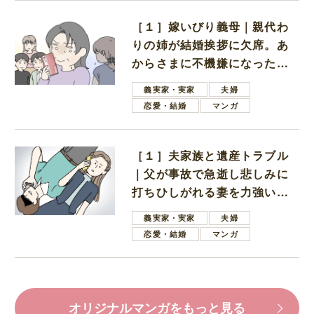
［１］嫁いびり義母｜親代わ
りの姉が結婚挨拶に欠席。あ
からさまに不機嫌になった義
母
義実家・実家
夫婦
恋愛・結婚
マンガ
［１］夫家族と遺産トラブル
｜父が事故で急逝し悲しみに
打ちひしがれる妻を力強い言
葉で励ます夫
義実家・実家
夫婦
恋愛・結婚
マンガ
オリジナルマンガをもっと見る