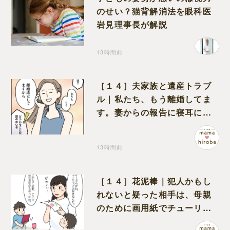
のせい？猫背解消法を眼科医
岩見理事長が解説
13時間前
［１４］夫家族と遺産トラブ
ル｜私たち、もう離婚してま
す。妻からの報告に寝耳に水
の夫は大慌て
13時間前
［１４］花泥棒｜犯人かもし
れないと疑った相手は、母親
のために画用紙でチューリッ
プを作っていただけだった