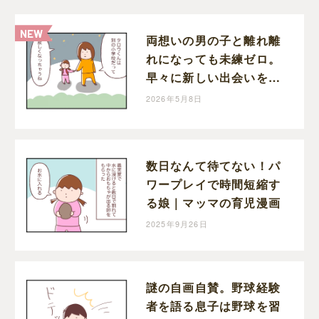
両想いの男の子と離れ離
れになっても未練ゼロ。
早々に新しい出会いを待
つ切り替えの早い娘｜マ
2026年5月8日
ッマの育児漫画
数日なんて待てない！パ
ワープレイで時間短縮す
る娘｜マッマの育児漫画
2025年9月26日
謎の自画自賛。野球経験
者を語る息子は野球を習