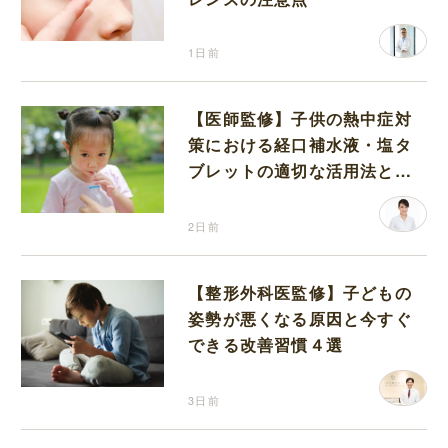
1日前
【医師監修】子供の熱中症対
策における経口補水液・塩タ
ブレットの適切な活用法と水
分補給の注意点
2日前
【整形外科医監修】子どもの
姿勢が悪くなる原因と今すぐ
できる改善習慣４選
3日前