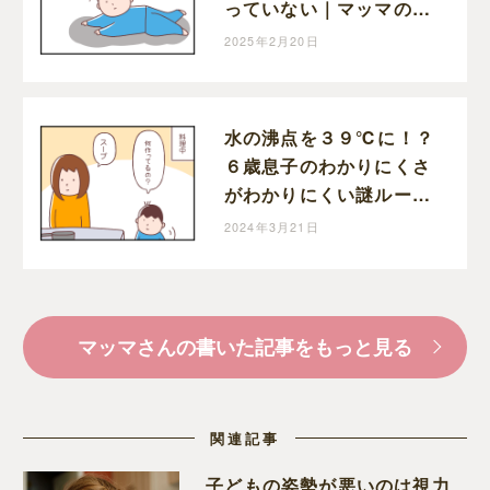
っていない｜マッマの育
児漫画
2025年2月20日
水の沸点を３９℃に！？
６歳息子のわかりにくさ
がわかりにくい謎ルール
｜マッマの育児漫画
2024年3月21日
マッマさんの書いた記事をもっと見る
関連記事
子どもの姿勢が悪いのは視力