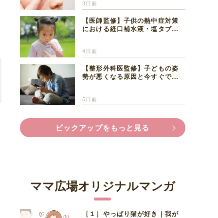
3日前
【医師監修】子供の熱中症対策
における経口補水液・塩タブレ
ットの適切な活用法と水分補給
の注意点
4日前
【整形外科医監修】子どもの姿
勢が悪くなる原因と今すぐでき
る改善習慣４選
5日前
ピックアップをもっと見る
ママ広場オリジナルマンガ
［１］やっぱり猫が好き｜我が