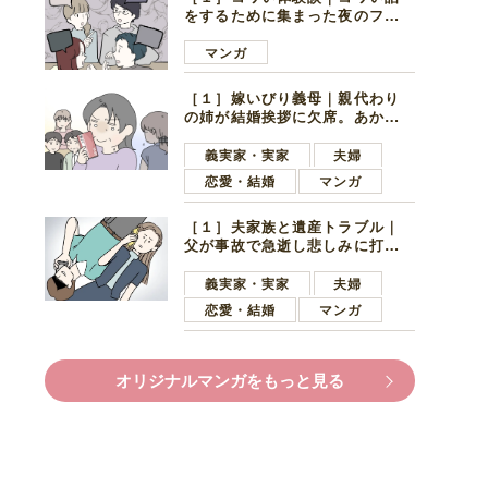
をするために集まった夜のファ
ミレス。口火を切ったのは電車
好きの男の子ママ
マンガ
［１］嫁いびり義母｜親代わり
の姉が結婚挨拶に欠席。あから
さまに不機嫌になった義母
義実家・実家
夫婦
恋愛・結婚
マンガ
［１］夫家族と遺産トラブル｜
父が事故で急逝し悲しみに打ち
ひしがれる妻を力強い言葉で励
ます夫
義実家・実家
夫婦
恋愛・結婚
マンガ
オリジナルマンガをもっと見る