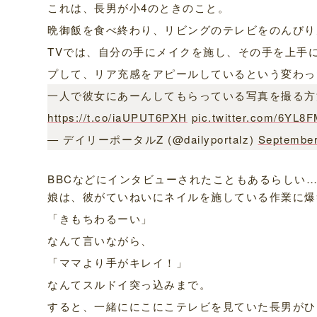
これは、長男が小4のときのこと。
晩御飯を食べ終わり、リビングのテレビをのんびり
TVでは、自分の手にメイクを施し、その手を上手
プして、リア充感をアピールしているという変わっ
一人で彼女にあーんしてもらっている写真を撮る方
https://t.co/iaUPUT6PXH
pic.twitter.com/6YL
— デイリーポータルZ (@dailyportalz)
September
BBCなどにインタビューされたこともあるらしい
娘は、彼がていねいにネイルを施している作業に爆
「きもちわるーい」
なんて言いながら、
「ママより手がキレイ！」
なんてスルドイ突っ込みまで。
すると、一緒ににこにこテレビを見ていた長男がひ