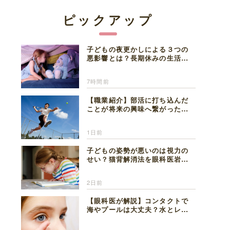
ピックアップ
子どもの夜更かしによる３つの
悪影響とは？長期休みの生活リ
ズムの整え方を精神科医が解説
7時間前
【職業紹介】部活に打ち込んだ
ことが将来の興味へ繋がった。
医師を目指した日々を振り返っ
て思うこと
1日前
子どもの姿勢が悪いのは視力の
せい？猫背解消法を眼科医岩見
理事長が解説
2日前
【眼科医が解説】コンタクトで
海やプールは大丈夫？水とレン
ズの注意点