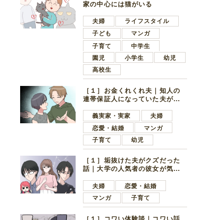
家の中心には猫がいる
夫婦
ライフスタイル
子ども
マンガ
子育て
中学生
園児
小学生
幼児
高校生
［１］お金くれくれ夫｜知人の
連帯保証人になっていた夫が家
の貯金を全額おろしてほしいと
言ってきた
義実家・実家
夫婦
恋愛・結婚
マンガ
子育て
幼児
［１］垢抜けた夫がクズだった
話｜大学の人気者の彼女が気に
なったのは地味で目立たない男
子学生
夫婦
恋愛・結婚
マンガ
子育て
［１］コワい体験談｜コワい話