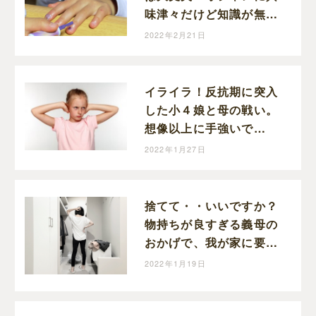
味津々だけど知識が無い
小５娘が心配。
2022年2月21日
イライラ！反抗期に突入
した小４娘と母の戦い。
想像以上に手強いで
す・・・。冷静になるの
2022年1月27日
って難しい！
捨てて・・いいですか？
物持ちが良すぎる義母の
おかげで、我が家に要ら
ないモノが増えてい
2022年1月19日
く・・・