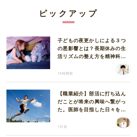
ピックアップ
子どもの夜更かしによる３つ
の悪影響とは？長期休みの生
活リズムの整え方を精神科医
が解説
15時間前
【職業紹介】部活に打ち込ん
だことが将来の興味へ繋がっ
た。医師を目指した日々を振
り返って思うこと
1日前