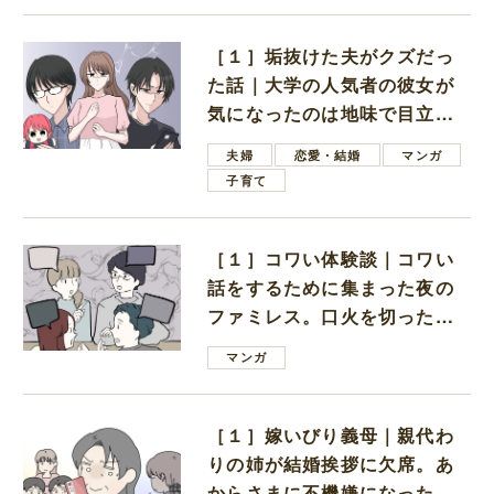
［１］垢抜けた夫がクズだっ
た話｜大学の人気者の彼女が
気になったのは地味で目立た
ない男子学生
夫婦
恋愛・結婚
マンガ
子育て
［１］コワい体験談｜コワい
話をするために集まった夜の
ファミレス。口火を切ったの
は電車好きの男の子ママ
マンガ
［１］嫁いびり義母｜親代わ
りの姉が結婚挨拶に欠席。あ
からさまに不機嫌になった義