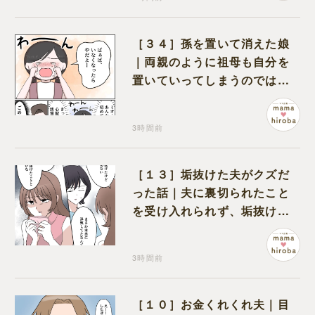
［３４］孫を置いて消えた娘
｜両親のように祖母も自分を
置いていってしまうのでは？
と怯えて泣く孫に心が痛む
3時間前
［１３］垢抜けた夫がクズだ
った話｜夫に裏切られたこと
を受け入れられず、垢抜けた
ことが関係しているのかと嘆
く
3時間前
［１０］お金くれくれ夫｜目