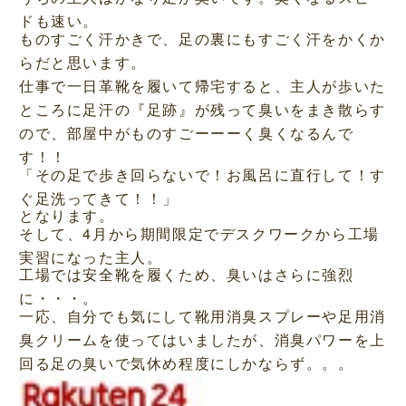
ドも速い。
ものすごく汗かきで、足の裏にもすごく汗をかくか
らだと思います。
仕事で一日革靴を履いて帰宅すると、主人が歩いた
ところに足汗の『足跡』が残って臭いをまき散らす
ので、部屋中がものすごーーーく臭くなるんで
す！！
「その足で歩き回らないで！お風呂に直行して！す
ぐ足洗ってきて！！」
となります。
そして、4月から期間限定でデスクワークから工場
実習になった主人。
工場では安全靴を履くため、臭いはさらに強烈
に・・・。
一応、自分でも気にして靴用消臭スプレーや足用消
臭クリームを使ってはいましたが、消臭パワーを上
回る足の臭いで気休め程度にしかならず。。。