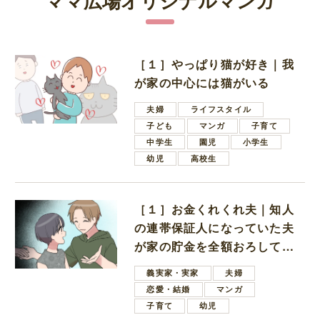
［１］やっぱり猫が好き｜我
が家の中心には猫がいる
夫婦
ライフスタイル
子ども
マンガ
子育て
中学生
園児
小学生
幼児
高校生
［１］お金くれくれ夫｜知人
の連帯保証人になっていた夫
が家の貯金を全額おろしてほ
しいと言ってきた
義実家・実家
夫婦
恋愛・結婚
マンガ
子育て
幼児