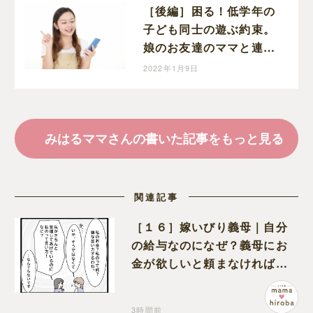
［後編］困る！低学年の
子ども同士の遊ぶ約束。
娘のお友達のママと連絡
先の交換ができました！
2022年1月9日
勇気を出して手紙を出し
てよかった～。
みはるママさんの書いた記事をもっと見る
関連記事
［１６］嫁いびり義母｜自分
の給与なのになぜ？義母にお
金が欲しいと頼まなければな
らない状況に疑問を抱く
3時間前