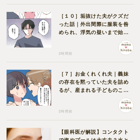
［１０］垢抜けた夫がクズだ
った話｜外出間際に服装を咎
められ、浮気の疑いまで始め
る夫
2時間前
［７］お金くれくれ夫｜義妹
の存在を黙っていた夫を詰め
るが、産まれる子どものこと
を第一に考えてと流される
2時間前
【眼科医が解説】コンタクト
で海やプールは大丈夫？水と