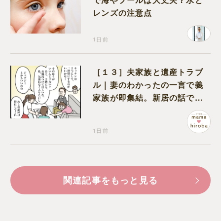
レンズの注意点
1日前
［１３］夫家族と遺産トラブ
ル｜妻のわかったの一言で義
家族が即集結。新居の話で盛
り上がる義家族を置いて実家
に帰る妻
1日前
関連記事をもっと見る