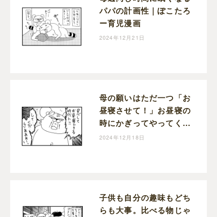
パパの計画性｜ぽこたろ
ー育児漫画
2024年12月21日
母の願いはただ一つ「お
昼寝させて！」お昼寝の
時にかぎってやってくる
宣伝車｜ぽこたろー育児
2024年12月18日
漫画
子供も自分の趣味もどち
らも大事。比べる物じゃ