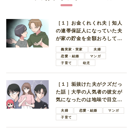
［１］お金くれくれ夫｜知人
の連帯保証人になっていた夫
が家の貯金を全額おろしてほ
しいと言ってきた
義実家・実家
夫婦
恋愛・結婚
マンガ
子育て
幼児
［１］垢抜けた夫がクズだっ
た話｜大学の人気者の彼女が
気になったのは地味で目立た
ない男子学生
夫婦
恋愛・結婚
マンガ
子育て