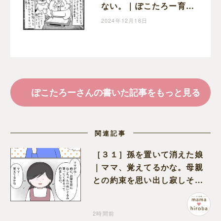
ない。｜ぽこたろー育児
漫画
2024年12月16日
ぽこたろーさんの書いた記事をもっと見る
関連記事
［３１］孫を置いて消えた娘
｜ママ、覚えてるかな。母親
との約束を思い出し寂しそう
な孫に胸が痛む
2時間前