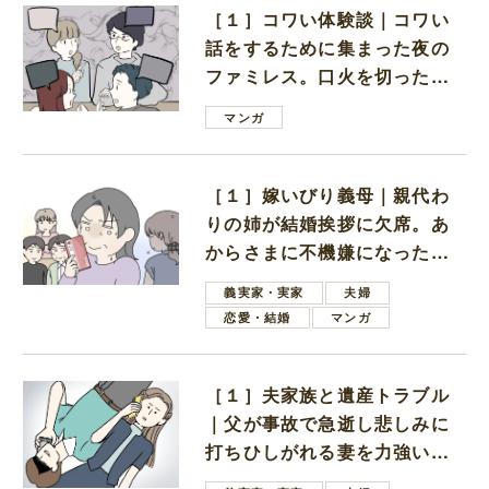
［１］コワい体験談｜コワい
話をするために集まった夜の
ファミレス。口火を切ったの
は電車好きの男の子ママ
マンガ
［１］嫁いびり義母｜親代わ
りの姉が結婚挨拶に欠席。あ
からさまに不機嫌になった義
母
義実家・実家
夫婦
恋愛・結婚
マンガ
［１］夫家族と遺産トラブル
｜父が事故で急逝し悲しみに
打ちひしがれる妻を力強い言
葉で励ます夫