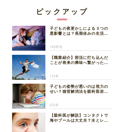
ピックアップ
子どもの夜更かしによる３つの
悪影響とは？長期休みの生活リ
ズムの整え方を精神科医が解説
1時間前
【職業紹介】部活に打ち込んだ
ことが将来の興味へ繋がった。
医師を目指した日々を振り返っ
て思うこと
1日前
子どもの姿勢が悪いのは視力の
せい？猫背解消法を眼科医岩見
理事長が解説
2日前
【眼科医が解説】コンタクトで
海やプールは大丈夫？水とレン
ズの注意点