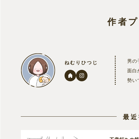
作者
男の
ねむりひつじ
面白
勢い
最近