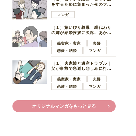
をするために集まった夜のファ
ミレス。口火を切ったのは電車
好きの男の子ママ
マンガ
［１］嫁いびり義母｜親代わり
の姉が結婚挨拶に欠席。あから
さまに不機嫌になった義母
義実家・実家
夫婦
恋愛・結婚
マンガ
［１］夫家族と遺産トラブル｜
父が事故で急逝し悲しみに打ち
ひしがれる妻を力強い言葉で励
ます夫
義実家・実家
夫婦
恋愛・結婚
マンガ
オリジナルマンガをもっと見る