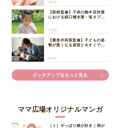
3日前
【医師監修】子供の熱中症対策
における経口補水液・塩タブレ
ットの適切な活用法と水分補給
の注意点
4日前
【整形外科医監修】子どもの姿
勢が悪くなる原因と今すぐでき
る改善習慣４選
5日前
ピックアップをもっと見る
ママ広場オリジナルマンガ
［１］やっぱり猫が好き｜我が