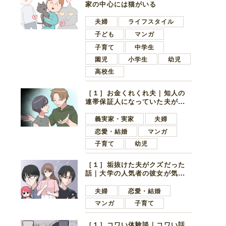
家の中心には猫がいる
夫婦
ライフスタイル
子ども
マンガ
子育て
中学生
園児
小学生
幼児
高校生
［１］お金くれくれ夫｜知人の
連帯保証人になっていた夫が家
の貯金を全額おろしてほしいと
言ってきた
義実家・実家
夫婦
恋愛・結婚
マンガ
子育て
幼児
［１］垢抜けた夫がクズだった
話｜大学の人気者の彼女が気に
なったのは地味で目立たない男
子学生
夫婦
恋愛・結婚
マンガ
子育て
［１］コワい体験談｜コワい話