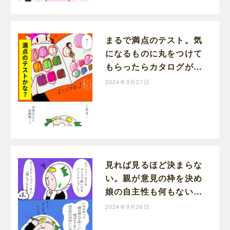
まるで満点のテスト。気
になるものに丸をつけて
もらったらカタログが丸
だらけ。娘のラン活
2024年9月27日
［４］｜にょろ。の育児
日記
見れば見るほど決まらな
い。親が意見の枠を決め
娘の自主性も何もないと
悶える。娘のラン活
2024年9月26日
［３］｜にょろ。の育児