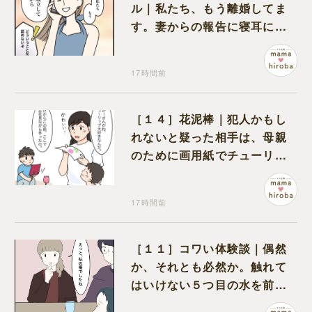
ル｜私たち、もう離婚してま
す。妻からの報告に寝耳に水
の夫は大慌て
17時間前
［１４］花泥棒｜犯人かもし
れないと疑った相手は、母親
のために画用紙でチューリッ
プを作っていただけだった
17時間前
［１１］コワい体験談｜偶然
か、それとも必然か。触れて
はいけない５つ目の水を前に
コワい話を続ける一同