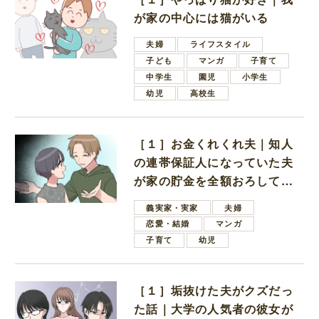
が家の中心には猫がいる
夫婦
ライフスタイル
子ども
マンガ
子育て
中学生
園児
小学生
幼児
高校生
［１］お金くれくれ夫｜知人
の連帯保証人になっていた夫
が家の貯金を全額おろしてほ
しいと言ってきた
義実家・実家
夫婦
恋愛・結婚
マンガ
子育て
幼児
［１］垢抜けた夫がクズだっ
た話｜大学の人気者の彼女が