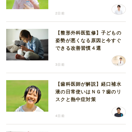
分補給の注意点
2日前
【整形外科医監修】子どもの
姿勢が悪くなる原因と今すぐ
できる改善習慣４選
3日前
【歯科医師が解説】経口補水
液の日常使いはＮＧ？歯のリ
スクと熱中症対策
4日前