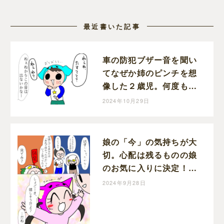
最近書いた記事
車の防犯ブザー音を聞い
てなぜか姉のピンチを想
像した２歳児。何度も説
明するも伝わらず。｜に
2024年10月29日
ょろ。の育児日記
娘の「今」の気持ちが大
切。心配は残るものの娘
のお気に入りに決定！娘
のラン活［５完］｜にょ
2024年9月28日
ろ。の育児日記