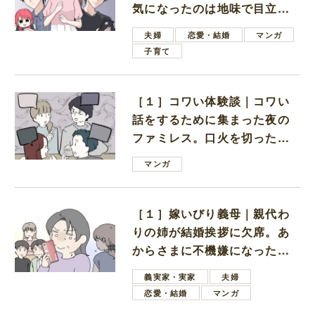
気になったのは地味で目立た
ない男子学生
夫婦
恋愛・結婚
マンガ
子育て
［１］コワい体験談｜コワい
話をするために集まった夜の
ファミレス。口火を切ったの
は電車好きの男の子ママ
マンガ
［１］嫁いびり義母｜親代わ
りの姉が結婚挨拶に欠席。あ
からさまに不機嫌になった義
母
義実家・実家
夫婦
恋愛・結婚
マンガ