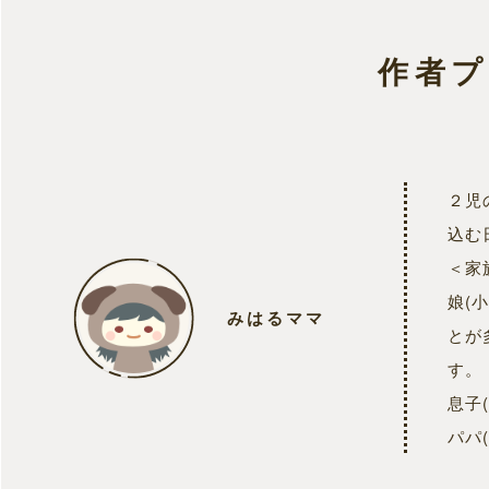
作者
２児
込む
＜家
娘(
みはるママ
とが
す。
息子
パパ