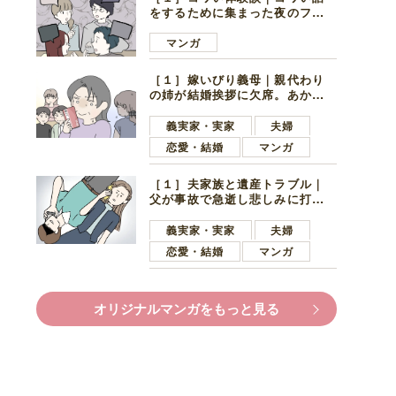
をするために集まった夜のファ
ミレス。口火を切ったのは電車
好きの男の子ママ
マンガ
［１］嫁いびり義母｜親代わり
の姉が結婚挨拶に欠席。あから
さまに不機嫌になった義母
義実家・実家
夫婦
恋愛・結婚
マンガ
［１］夫家族と遺産トラブル｜
父が事故で急逝し悲しみに打ち
ひしがれる妻を力強い言葉で励
ます夫
義実家・実家
夫婦
恋愛・結婚
マンガ
オリジナルマンガをもっと見る