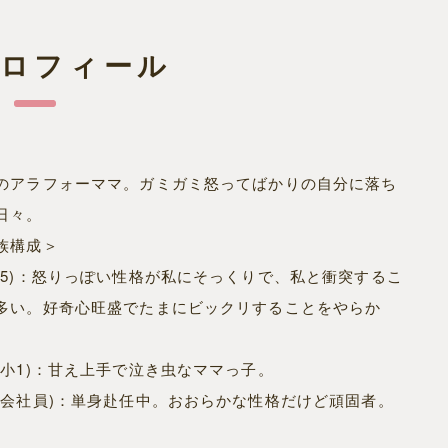
プロフィール
のアラフォーママ。ガミガミ怒ってばかりの自分に落ち
日々。
族構成＞
小5)：怒りっぽい性格が私にそっくりで、私と衝突するこ
多い。好奇心旺盛でたまにビックリすることをやらか
(小1)：甘え上手で泣き虫なママっ子。
(会社員)：単身赴任中。おおらかな性格だけど頑固者。