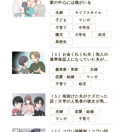
家の中心には猫がいる
夫婦
ライフスタイル
子ども
マンガ
子育て
中学生
園児
小学生
幼児
高校生
［１］お金くれくれ夫｜知人の
連帯保証人になっていた夫が家
の貯金を全額おろしてほしいと
言ってきた
義実家・実家
夫婦
恋愛・結婚
マンガ
子育て
幼児
［１］垢抜けた夫がクズだった
話｜大学の人気者の彼女が気に
なったのは地味で目立たない男
子学生
夫婦
恋愛・結婚
マンガ
子育て
［１］コワい体験談｜コワい話