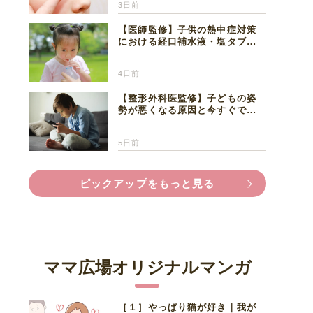
3日前
【医師監修】子供の熱中症対策
における経口補水液・塩タブレ
ットの適切な活用法と水分補給
の注意点
4日前
【整形外科医監修】子どもの姿
勢が悪くなる原因と今すぐでき
る改善習慣４選
ま
5日前
ピックアップをもっと見る
ママ広場オリジナルマンガ
［１］やっぱり猫が好き｜我が