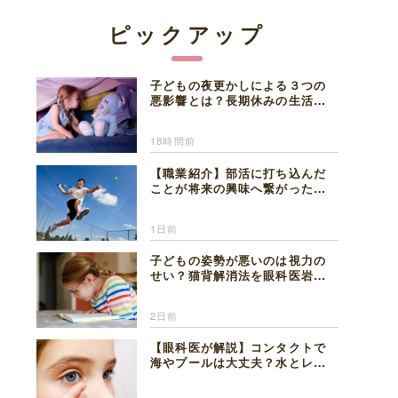
ピックアップ
子どもの夜更かしによる３つの
悪影響とは？長期休みの生活リ
ズムの整え方を精神科医が解説
18時間前
【職業紹介】部活に打ち込んだ
ことが将来の興味へ繋がった。
医師を目指した日々を振り返っ
て思うこと
1日前
子どもの姿勢が悪いのは視力の
せい？猫背解消法を眼科医岩見
理事長が解説
2日前
【眼科医が解説】コンタクトで
海やプールは大丈夫？水とレン
ズの注意点