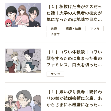
［１］垢抜けた夫がクズだっ
た話｜大学の人気者の彼女が
気になったのは地味で目立た
ない男子学生
夫婦
恋愛・結婚
マンガ
子育て
［１］コワい体験談｜コワい
話をするために集まった夜の
ファミレス。口火を切ったの
は電車好きの男の子ママ
マンガ
［１］嫁いびり義母｜親代わ
りの姉が結婚挨拶に欠席。あ
からさまに不機嫌になった義
母