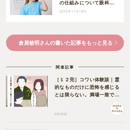
の仕組みについて眼科医
倉員先生にお伺いしまし
2025年11月18日
た
倉員敏明さんの書いた記事をもっと見る
関連記事
［１２完］コワい体験談｜霊
的なものだけに恐怖を感じる
とは限らない。満場一致でコ
ワいと認定された意外な体験
6時間前