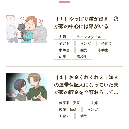
［１］やっぱり猫が好き｜我
が家の中心には猫がいる
夫婦
ライフスタイル
子ども
マンガ
子育て
中学生
園児
小学生
幼児
高校生
［１］お金くれくれ夫｜知人
の連帯保証人になっていた夫
が家の貯金を全額おろしてほ
しいと言ってきた
義実家・実家
夫婦
恋愛・結婚
マンガ
子育て
幼児