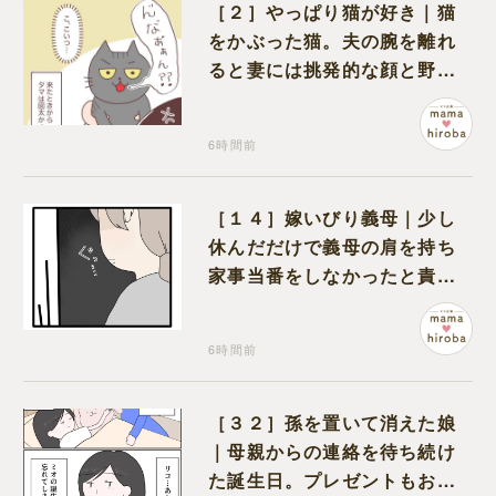
［２］やっぱり猫が好き｜猫
をかぶった猫。夫の腕を離れ
ると妻には挑発的な顔と野太
い鳴き声
6時間前
［１４］嫁いびり義母｜少し
休んだだけで義母の肩を持ち
家事当番をしなかったと責め
る夫
6時間前
［３２］孫を置いて消えた娘
｜母親からの連絡を待ち続け
た誕生日。プレゼントもお祝