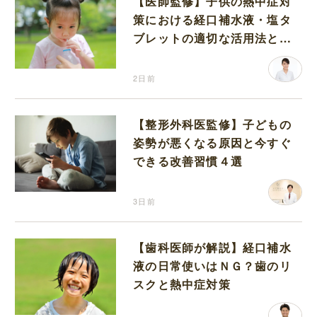
【医師監修】子供の熱中症対
策における経口補水液・塩タ
ブレットの適切な活用法と水
分補給の注意点
2日前
【整形外科医監修】子どもの
姿勢が悪くなる原因と今すぐ
できる改善習慣４選
3日前
【歯科医師が解説】経口補水
液の日常使いはＮＧ？歯のリ
スクと熱中症対策