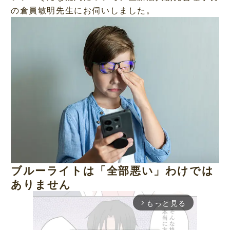
の倉員敏明先生にお伺いしました。
ブルーライトは「全部悪い」わけでは
ありません
もっと見る
arrow_forward_ios