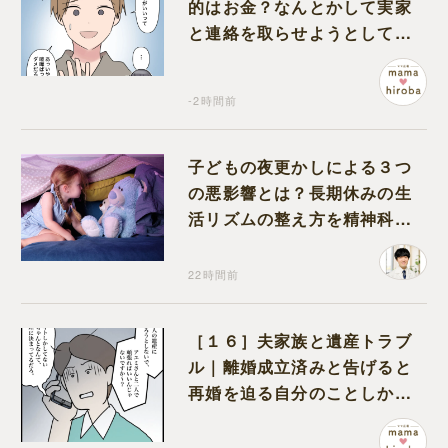
的はお金？なんとかして実家
と連絡を取らせようとしてく
る夫が怪しすぎる
-2時間前
子どもの夜更かしによる３つ
の悪影響とは？長期休みの生
活リズムの整え方を精神科医
が解説
22時間前
［１６］夫家族と遺産トラブ
ル｜離婚成立済みと告げると
再婚を迫る自分のことしか考
えない元夫