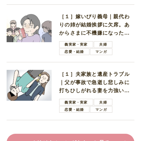
［１］嫁いびり義母｜親代わ
りの姉が結婚挨拶に欠席。あ
からさまに不機嫌になった義
母
義実家・実家
夫婦
恋愛・結婚
マンガ
［１］夫家族と遺産トラブル
｜父が事故で急逝し悲しみに
打ちひしがれる妻を力強い言
葉で励ます夫
義実家・実家
夫婦
恋愛・結婚
マンガ