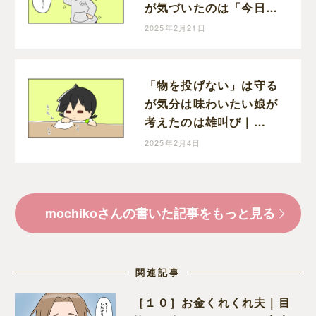
が気づいたのは「今日、
習字ある日」｜mochiko
2025年2月21日
の育児マンガ
「物を投げない」は守る
が気分は味わいたい娘が
考えたのは雄叫び｜
mochikoの育児マンガ
2025年2月4日
mochikoさんの書いた記事をもっと見る
関連記事
［１０］お金くれくれ夫｜目