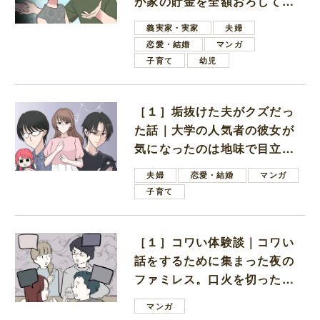
が家の貯金を全額おろしてほ
しいと言ってきた
義実家・実家
夫婦
恋愛・結婚
マンガ
子育て
幼児
［１］垢抜けた夫がクズだっ
た話｜大学の人気者の彼女が
気になったのは地味で目立た
ない男子学生
夫婦
恋愛・結婚
マンガ
子育て
［１］コワい体験談｜コワい
話をするために集まった夜の
ファミレス。口火を切ったの
は電車好きの男の子ママ
マンガ