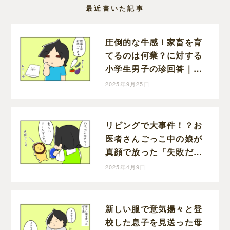
最近書いた記事
圧倒的な牛感！家畜を育
てるのは何業？に対する
小学生男子の珍回答｜
mochikoの育児マンガ
2025年9月25日
リビングで大事件！？お
医者さんごっこ中の娘が
真顔で放った「失敗だ」
｜mochikoの育児マンガ
2025年4月9日
新しい服で意気揚々と登
校した息子を見送った母