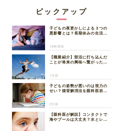
ピックアップ
子どもの夜更かしによる３つの
悪影響とは？長期休みの生活リ
ズムの整え方を精神科医が解説
19時間前
【職業紹介】部活に打ち込んだ
ことが将来の興味へ繋がった。
医師を目指した日々を振り返っ
て思うこと
1日前
子どもの姿勢が悪いのは視力の
せい？猫背解消法を眼科医岩見
理事長が解説
2日前
【眼科医が解説】コンタクトで
海やプールは大丈夫？水とレン
ズの注意点