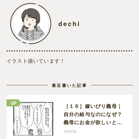
dechi
イラスト描いています！
最近書いた記事
［１６］嫁いびり義母｜
自分の給与なのになぜ？
義母にお金が欲しいと頼
まなければならない状況
4時間前
に疑問を抱く