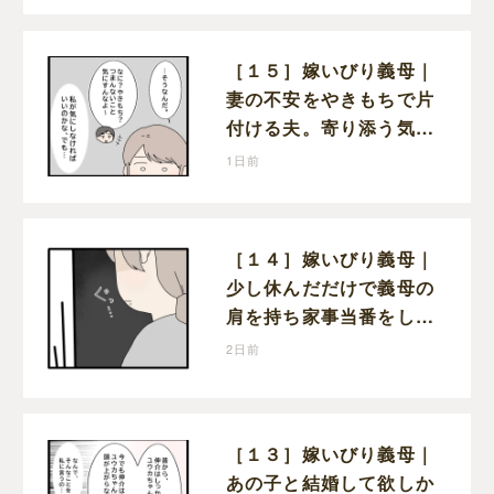
［１５］嫁いびり義母｜
妻の不安をやきもちで片
付ける夫。寄り添う気の
ない態度にモヤモヤが募
1日前
る
［１４］嫁いびり義母｜
少し休んだだけで義母の
肩を持ち家事当番をしな
かったと責める夫
2日前
［１３］嫁いびり義母｜
あの子と結婚して欲しか