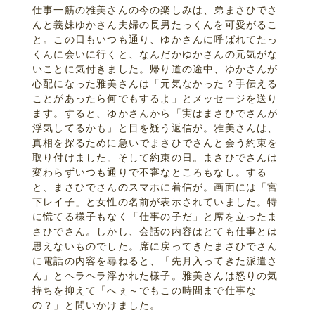
仕事一筋の雅美さんの今の楽しみは、弟まさひでさ
んと義妹ゆかさん夫婦の長男たっくんを可愛がるこ
と。この日もいつも通り、ゆかさんに呼ばれてたっ
くんに会いに行くと、なんだかゆかさんの元気がな
いことに気付きました。帰り道の途中、ゆかさんが
心配になった雅美さんは「元気なかった？手伝える
ことがあったら何でもするよ」とメッセージを送り
ます。すると、ゆかさんから「実はまさひでさんが
浮気してるかも」と目を疑う返信が。雅美さんは、
真相を探るために急いでまさひでさんと会う約束を
取り付けました。そして約束の日。まさひでさんは
変わらずいつも通りで不審なところもなし。する
と、まさひでさんのスマホに着信が。画面には「宮
下レイ子」と女性の名前が表示されていました。特
に慌てる様子もなく「仕事の子だ」と席を立ったま
さひでさん。しかし、会話の内容はとても仕事とは
思えないものでした。席に戻ってきたまさひでさん
に電話の内容を尋ねると、「先月入ってきた派遣さ
ん」とヘラヘラ浮かれた様子。雅美さんは怒りの気
持ちを抑えて「へぇ～でもこの時間まで仕事な
の？」と問いかけました。