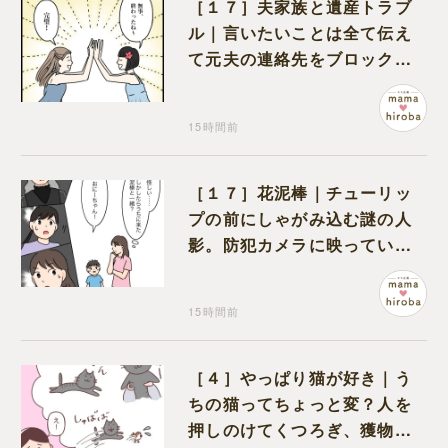
［１７］夫家族と遺産トラブ
ル｜言いたいことは全て伝え
て元夫の連絡先をブロック。
離婚できた喜びを噛みしめる
15時間前
［１７］花泥棒｜チューリッ
プの前にしゃがみ込む謎の人
影。防犯カメラに映っていた
のは娘の友達だった
15時間前
［４］やっぱり猫が好き｜う
ちの猫ってちょっと変？人を
押しのけてくつろぎ、獲物に