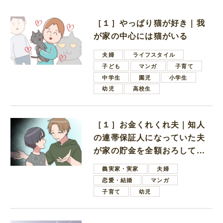
［１］やっぱり猫が好き｜我
が家の中心には猫がいる
夫婦
ライフスタイル
子ども
マンガ
子育て
中学生
園児
小学生
幼児
高校生
［１］お金くれくれ夫｜知人
の連帯保証人になっていた夫
が家の貯金を全額おろしてほ
しいと言ってきた
義実家・実家
夫婦
恋愛・結婚
マンガ
子育て
幼児