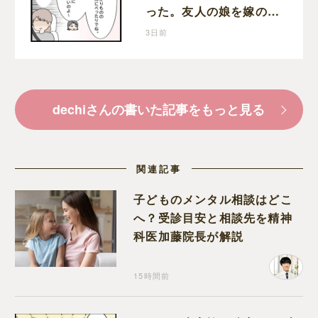
った。友人の娘を嫁の前
で褒めちぎる無神経な義
3日前
母
dechiさんの書いた記事をもっと見る
関連記事
子どものメンタル相談はどこ
へ？受診目安と相談先を精神
科医加藤院長が解説
15時間前