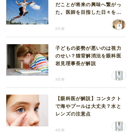
だことが将来の興味へ繋がっ
た。医師を目指した日々を振
り返って思うこと
2日前
子どもの姿勢が悪いのは視力
のせい？猫背解消法を眼科医
岩見理事長が解説
3日前
【眼科医が解説】コンタクト
で海やプールは大丈夫？水と
レンズの注意点
4日前