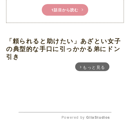
1話目から読む
「頼られると助けたい」あざとい女子
の典型的な手口に引っかかる弟にドン
引き
もっと見る
arrow_forward_ios
Powered by 
GliaStudios
M