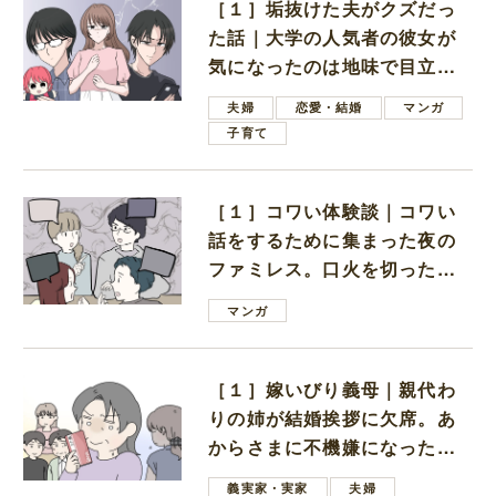
［１］垢抜けた夫がクズだっ
た話｜大学の人気者の彼女が
気になったのは地味で目立た
ない男子学生
夫婦
恋愛・結婚
マンガ
子育て
［１］コワい体験談｜コワい
話をするために集まった夜の
ファミレス。口火を切ったの
は電車好きの男の子ママ
マンガ
［１］嫁いびり義母｜親代わ
りの姉が結婚挨拶に欠席。あ
からさまに不機嫌になった義
母
義実家・実家
夫婦