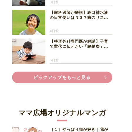
3日前
【歯科医師が解説】経口補水液
の日常使いはＮＧ？歯のリスク
と熱中症対策
4日前
【整形外科専門医が解説】子育
て世代に伝えたい「腱鞘炎」の
正しい知識と対処法
5日前
ピックアップをもっと見る
ママ広場オリジナルマンガ
［１］やっぱり猫が好き｜我が