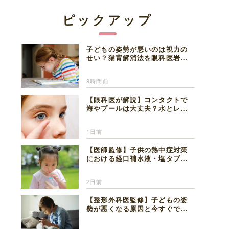
ピックアップ
子どもの姿勢が悪いのは視力の
せい？猫背解消法を眼科医岩見
理事長が解説
9時間前
【眼科医が解説】コンタクトで
海やプールは大丈夫？水とレン
ズの注意点
1日前
【医師監修】子供の熱中症対策
における経口補水液・塩タブレ
ットの適切な活用法と水分補給
の注意点
2日前
【整形外科医監修】子どもの姿
勢が悪くなる原因と今すぐでき
る改善習慣４選