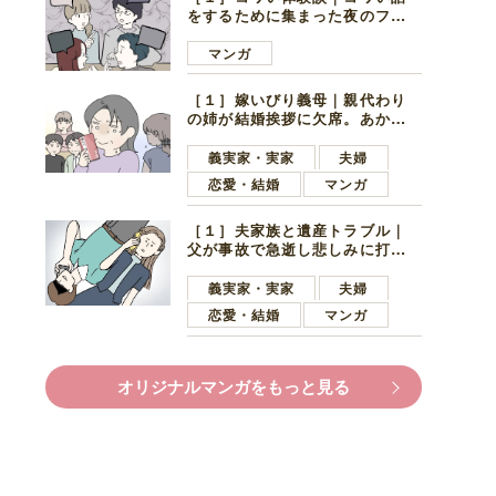
をするために集まった夜のファ
ミレス。口火を切ったのは電車
好きの男の子ママ
マンガ
［１］嫁いびり義母｜親代わり
の姉が結婚挨拶に欠席。あから
さまに不機嫌になった義母
義実家・実家
夫婦
恋愛・結婚
マンガ
［１］夫家族と遺産トラブル｜
父が事故で急逝し悲しみに打ち
ひしがれる妻を力強い言葉で励
ます夫
義実家・実家
夫婦
恋愛・結婚
マンガ
オリジナルマンガをもっと見る