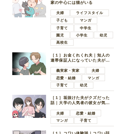
家の中心には猫がいる
夫婦
ライフスタイル
子ども
マンガ
子育て
中学生
園児
小学生
幼児
高校生
［１］お金くれくれ夫｜知人の
連帯保証人になっていた夫が家
の貯金を全額おろしてほしいと
言ってきた
義実家・実家
夫婦
恋愛・結婚
マンガ
子育て
幼児
［１］垢抜けた夫がクズだった
話｜大学の人気者の彼女が気に
なったのは地味で目立たない男
子学生
夫婦
恋愛・結婚
マンガ
子育て
［１］コワい体験談｜コワい話