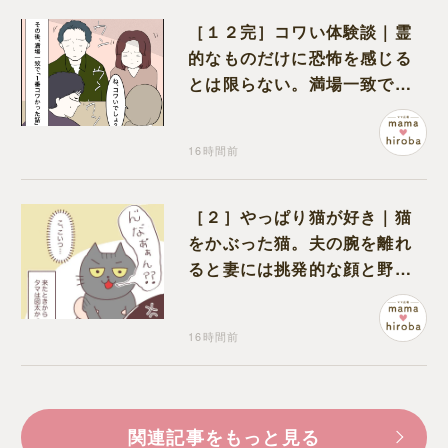
［１２完］コワい体験談｜霊
的なものだけに恐怖を感じる
とは限らない。満場一致でコ
ワいと認定された意外な体験
16時間前
［２］やっぱり猫が好き｜猫
をかぶった猫。夫の腕を離れ
ると妻には挑発的な顔と野太
い鳴き声
16時間前
関連記事をもっと見る