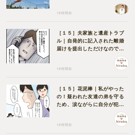
り返って思うこと
16時間前
［１５］夫家族と遺産トラブ
ル｜自発的に記入された離婚
届けを提出しただけなので、
何も問題なし
16時間前
［１５］花泥棒｜私がやった
の！疑われた友達の弟を守る
ため、涙ながらに自分が犯人
だと名乗り出た娘
16時間前