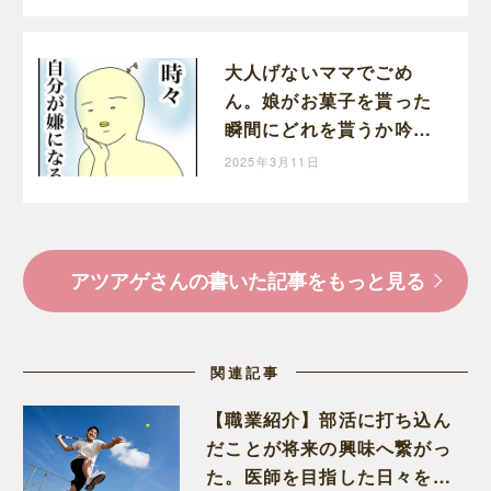
大人げないママでごめ
ん。娘がお菓子を貰った
瞬間にどれを貰うか吟味
してしまう自分が嫌｜ア
2025年3月11日
ツアゲの育児絵日記
アツアゲさんの書いた記事をもっと見る
関連記事
【職業紹介】部活に打ち込ん
だことが将来の興味へ繋がっ
た。医師を目指した日々を振