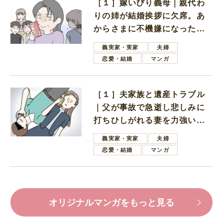
［１］嫁いびり義母｜親代わ
りの姉が結婚挨拶に欠席。あ
からさまに不機嫌になった義
母
義実家・実家
夫婦
恋愛・結婚
マンガ
［１］夫家族と遺産トラブル
｜父が事故で急逝し悲しみに
打ちひしがれる妻を力強い言
葉で励ます夫
義実家・実家
夫婦
恋愛・結婚
マンガ
オリジナルマンガをもっと見る