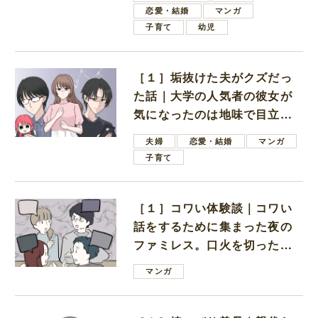
恋愛・結婚
マンガ
子育て
幼児
［１］垢抜けた夫がクズだっ
た話｜大学の人気者の彼女が
気になったのは地味で目立た
ない男子学生
夫婦
恋愛・結婚
マンガ
子育て
［１］コワい体験談｜コワい
話をするために集まった夜の
ファミレス。口火を切ったの
は電車好きの男の子ママ
マンガ