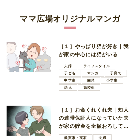
ママ広場オリジナルマンガ
［１］やっぱり猫が好き｜我
が家の中心には猫がいる
夫婦
ライフスタイル
子ども
マンガ
子育て
中学生
園児
小学生
幼児
高校生
［１］お金くれくれ夫｜知人
の連帯保証人になっていた夫
が家の貯金を全額おろしてほ
しいと言ってきた
義実家・実家
夫婦