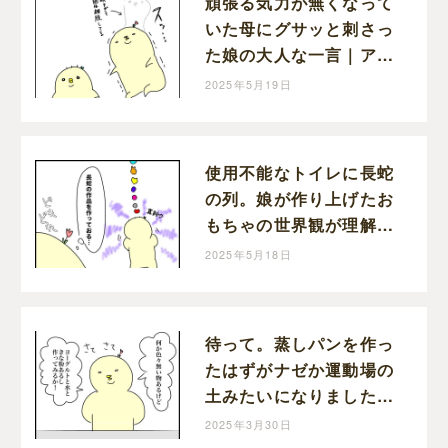
頑張る気力が無くなって
いた母にグサッと刺さっ
た娘の大人な一言｜アツ
アゲの育児絵日記
2025年5月19日
使用不能なトイレに長蛇
の列。娘が作り上げたお
もちゃの世界観が理解不
能だった｜アツアゲの育
2025年5月18日
児絵日記
待って。蒸しパンを作っ
たはずがナゼか運動場の
土みたいになりました。
｜アツアゲの育児絵日記
2025年3月30日