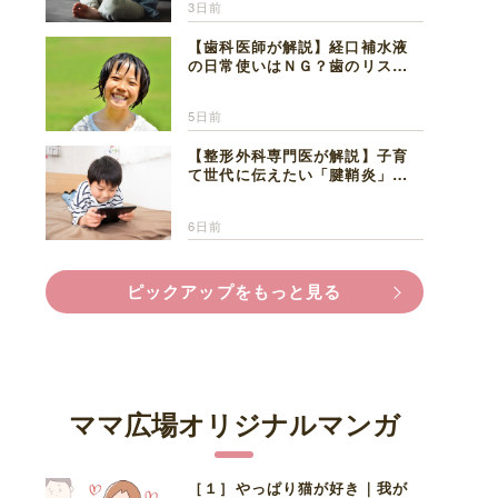
3日前
【歯科医師が解説】経口補水液
の日常使いはＮＧ？歯のリスク
と熱中症対策
5日前
【整形外科専門医が解説】子育
て世代に伝えたい「腱鞘炎」の
正しい知識と対処法
6日前
ピックアップをもっと見る
ママ広場オリジナルマンガ
［１］やっぱり猫が好き｜我が