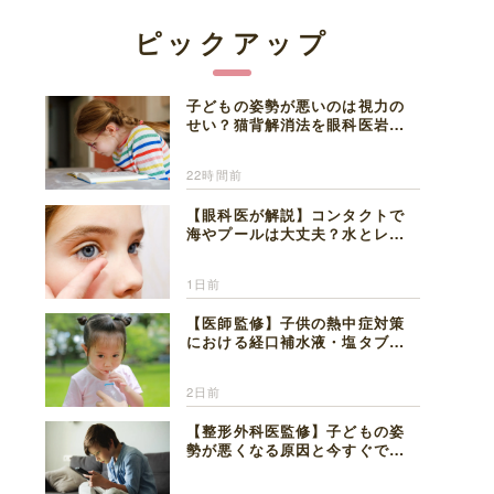
ピックアップ
子どもの姿勢が悪いのは視力の
せい？猫背解消法を眼科医岩見
理事長が解説
22時間前
【眼科医が解説】コンタクトで
海やプールは大丈夫？水とレン
ズの注意点
1日前
【医師監修】子供の熱中症対策
における経口補水液・塩タブレ
ットの適切な活用法と水分補給
の注意点
2日前
【整形外科医監修】子どもの姿
勢が悪くなる原因と今すぐでき
る改善習慣４選