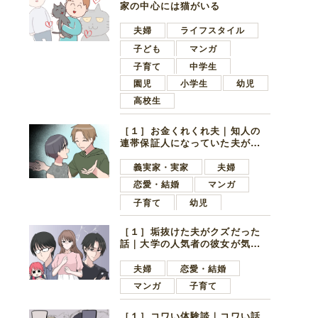
家の中心には猫がいる
夫婦
ライフスタイル
子ども
マンガ
子育て
中学生
園児
小学生
幼児
高校生
［１］お金くれくれ夫｜知人の
連帯保証人になっていた夫が家
の貯金を全額おろしてほしいと
言ってきた
義実家・実家
夫婦
恋愛・結婚
マンガ
子育て
幼児
［１］垢抜けた夫がクズだった
話｜大学の人気者の彼女が気に
なったのは地味で目立たない男
子学生
夫婦
恋愛・結婚
マンガ
子育て
［１］コワい体験談｜コワい話