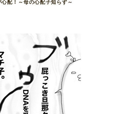
が心配！～母の心配子知らず～