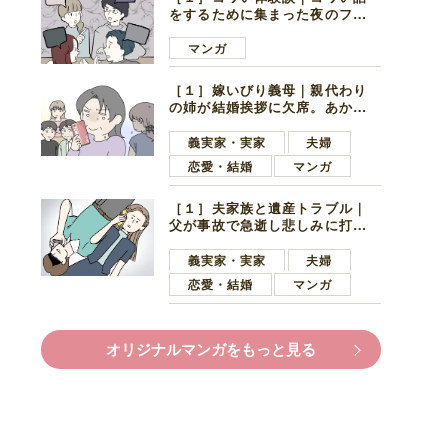
をするために集まった夜のファ
ミレス。口火を切ったのは電車
好きの男の子ママ
マンガ
［１］嫁いびり義母｜親代わり
の姉が結婚挨拶に欠席。あから
さまに不機嫌になった義母
義実家・実家
夫婦
恋愛・結婚
マンガ
［１］夫家族と遺産トラブル｜
父が事故で急逝し悲しみに打ち
ひしがれる妻を力強い言葉で励
ます夫
義実家・実家
夫婦
恋愛・結婚
マンガ
オリジナルマンガをもっと見る