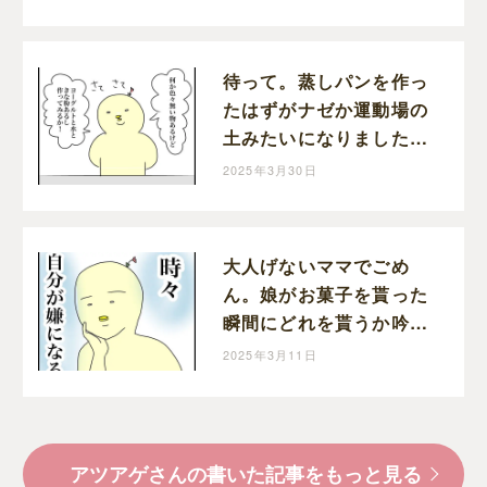
児絵日記
待って。蒸しパンを作っ
たはずがナゼか運動場の
土みたいになりました。
｜アツアゲの育児絵日記
2025年3月30日
大人げないママでごめ
ん。娘がお菓子を貰った
瞬間にどれを貰うか吟味
してしまう自分が嫌｜ア
2025年3月11日
ツアゲの育児絵日記
アツアゲさんの書いた記事をもっと見る