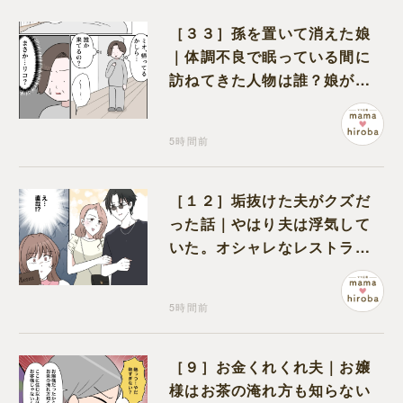
［３３］孫を置いて消えた娘
｜体調不良で眠っている間に
訪ねてきた人物は誰？娘が戻
ってきたのかと不安になる
5時間前
［１２］垢抜けた夫がクズだ
った話｜やはり夫は浮気して
いた。オシャレなレストラン
で夫の浮気現場に遭遇
5時間前
［９］お金くれくれ夫｜お嬢
様はお茶の淹れ方も知らない