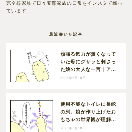
完全核家族で日々変態家族の日常をインスタで綴っ
ています。
最近書いた記事
頑張る気力が無くなって
いた母にグサッと刺さっ
た娘の大人な一言｜アツ
アゲの育児絵日記
2025年5月19日
使用不能なトイレに長蛇
の列。娘が作り上げたお
もちゃの世界観が理解不
能だった｜アツアゲの育
2025年5月18日