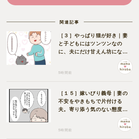
関連記事
［３］やっぱり猫が好き｜妻
と子どもにはツンツンなの
に、夫にだけ甘えん坊になる
猫のギャップに癒される
5時間前
［１５］嫁いびり義母｜妻の
不安をやきもちで片付ける
夫。寄り添う気のない態度に
モヤモヤが募る
5時間前