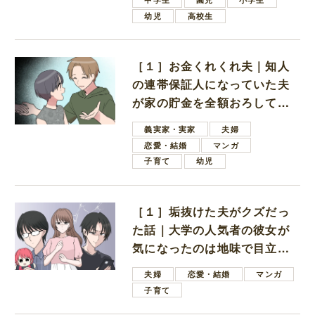
幼児
高校生
［１］お金くれくれ夫｜知人
の連帯保証人になっていた夫
が家の貯金を全額おろしてほ
しいと言ってきた
義実家・実家
夫婦
恋愛・結婚
マンガ
子育て
幼児
［１］垢抜けた夫がクズだっ
た話｜大学の人気者の彼女が
気になったのは地味で目立た
ない男子学生
夫婦
恋愛・結婚
マンガ
子育て