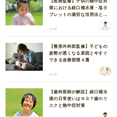
【医師監修】子供の熱中症対
策における経口補水液・塩タ
ブレットの適切な活用法と水
分補給の注意点
3日前
【整形外科医監修】子どもの
姿勢が悪くなる原因と今すぐ
できる改善習慣４選
4日前
【歯科医師が解説】経口補水
液の日常使いはＮＧ？歯のリ
スクと熱中症対策