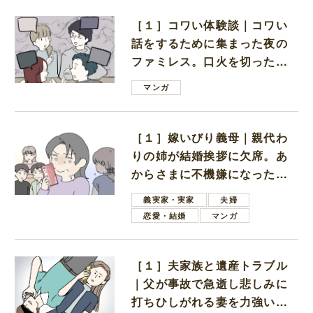
［１］コワい体験談｜コワい
話をするために集まった夜の
ファミレス。口火を切ったの
は電車好きの男の子ママ
マンガ
［１］嫁いびり義母｜親代わ
りの姉が結婚挨拶に欠席。あ
からさまに不機嫌になった義
母
義実家・実家
夫婦
恋愛・結婚
マンガ
［１］夫家族と遺産トラブル
｜父が事故で急逝し悲しみに
打ちひしがれる妻を力強い言