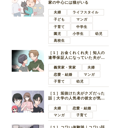
家の中心には猫がいる
夫婦
ライフスタイル
子ども
マンガ
子育て
中学生
園児
小学生
幼児
高校生
［１］お金くれくれ夫｜知人の
連帯保証人になっていた夫が家
の貯金を全額おろしてほしいと
言ってきた
義実家・実家
夫婦
恋愛・結婚
マンガ
子育て
幼児
［１］垢抜けた夫がクズだった
話｜大学の人気者の彼女が気に
なったのは地味で目立たない男
子学生
夫婦
恋愛・結婚
マンガ
子育て
［１］コワい体験談｜コワい話