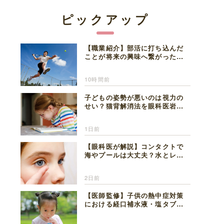
ピックアップ
【職業紹介】部活に打ち込んだ
ことが将来の興味へ繋がった。
医師を目指した日々を振り返っ
て思うこと
10時間前
子どもの姿勢が悪いのは視力の
せい？猫背解消法を眼科医岩見
理事長が解説
1日前
【眼科医が解説】コンタクトで
海やプールは大丈夫？水とレン
ズの注意点
2日前
【医師監修】子供の熱中症対策
における経口補水液・塩タブレ
ットの適切な活用法と水分補給
の注意点