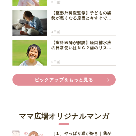
3日前
【整形外科医監修】子どもの姿
勢が悪くなる原因と今すぐでき
る改善習慣４選
4日前
【歯科医師が解説】経口補水液
の日常使いはＮＧ？歯のリスク
と熱中症対策
5日前
ピックアップをもっと見る
ママ広場オリジナルマンガ
［１］やっぱり猫が好き｜我が