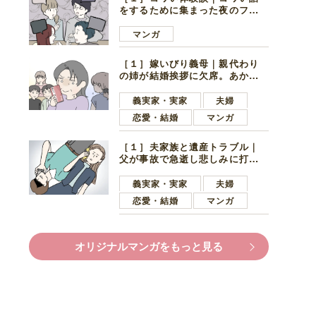
をするために集まった夜のファ
ミレス。口火を切ったのは電車
好きの男の子ママ
マンガ
［１］嫁いびり義母｜親代わり
の姉が結婚挨拶に欠席。あから
さまに不機嫌になった義母
義実家・実家
夫婦
恋愛・結婚
マンガ
［１］夫家族と遺産トラブル｜
父が事故で急逝し悲しみに打ち
ひしがれる妻を力強い言葉で励
ます夫
義実家・実家
夫婦
恋愛・結婚
マンガ
オリジナルマンガをもっと見る